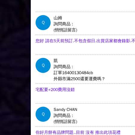
山姆
Q
詢問商品 :
(悄悄話留言)
您好 請在5天前預訂.不包含假日.出貨店家都會錄影.
凱
Q
詢問商品 :
訂單16400130484cb
外縣市滿2500還要運費嗎？
宅配要+200費用沒錯
Sandy CHAN
Q
詢問商品 :
(悄悄話留言)
你好月餅有品牌問題..目前 沒有 推出此項花禮