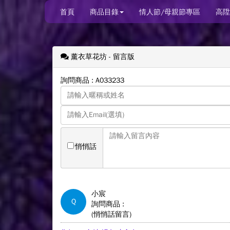
首頁
商品目錄
情人節/母親節專區
高陞
薰衣草花坊
- 留言版
詢問商品 : A033233
悄悄話
小宸
Q
詢問商品 :
(悄悄話留言)