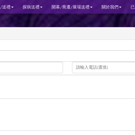
/送禮
探病送禮
開幕/喬遷/展場送禮
關於我們
已