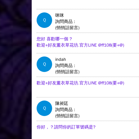
咪咪
Q
詢問商品 :
(悄悄話留言)
您好 喜歡哪一個 ?
歡迎+好友薰衣草花坊.官方LINE @ff108(要+@)
indah
Q
詢問商品 :
(悄悄話留言)
歡迎+好友薰衣草花坊.官方LINE @ff108(要+@)
陳昶廷
Q
詢問商品 :
(悄悄話留言)
你好，？請問你的訂單號碼是?