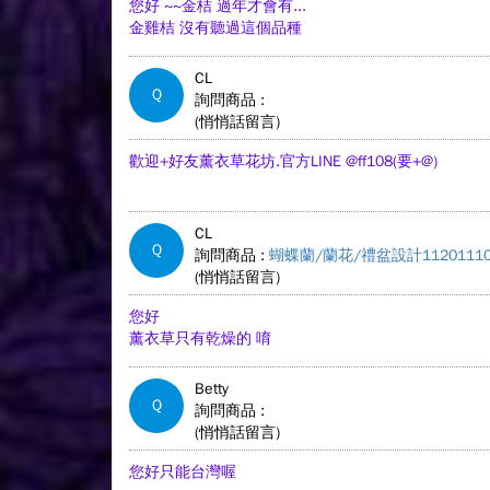
您好 ~~金桔 過年才會有...
金雞桔 沒有聽過這個品種
CL
Q
詢問商品 :
(悄悄話留言)
歡迎+好友薰衣草花坊.官方LINE @ff108(要+@)
CL
Q
詢問商品 :
蝴蝶蘭/蘭花/禮盆設計11201110
(悄悄話留言)
您好
薰衣草只有乾燥的 唷
Betty
Q
詢問商品 :
(悄悄話留言)
您好只能台灣喔