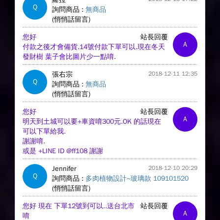
Q
詢問商品 :
無商品
(悄悄話留言)
您好
站長回覆
A
付款之後才會備貨.14號付款下單可以.現在冬天
發財樹 葉子會比圖片少一點唷.
張右宗
2018-12-11 12:35
Q
詢問商品 :
無商品
(悄悄話留言)
您好
站長回覆
A
明天到土城可以要+車資唷300元.OK 的話現在
可以下單給我.
謝謝唷.
或是 +LINE ID @ff108 謝謝
Jennifer
2018-12-10 20:29
Q
詢問商品 :
多肉植物設計~玻璃款 109101520
(悄悄話留言)
您好 現在 下單12號到可以..送台北市
站長回覆
A
唷