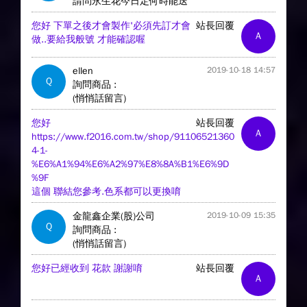
請問永生花今日定何時能送
您好 下單之後才會製作'必須先訂才會
站長回覆
A
做..要給我般號 才能確認喔
ellen
2019-10-18 14:57
Q
詢問商品 :
(悄悄話留言)
您好
站長回覆
A
https://www.f2016.com.tw/shop/91106521360
4-1-
%E6%A1%94%E6%A2%97%E8%8A%B1%E6%9D
%9F
這個 聯結您參考.色系都可以更換唷
金龍鑫企業(股)公司
2019-10-09 15:35
Q
詢問商品 :
(悄悄話留言)
您好已經收到 花款 謝謝唷
站長回覆
A