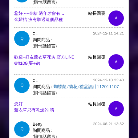
(悄悄話留言)
您好 ~~金桔 過年才會有...
站長回覆
A
金雞桔 沒有聽過這個品種
CL
2024-12-11 14:21
Q
詢問商品 :
(悄悄話留言)
歡迎+好友薰衣草花坊.官方LINE
站長回覆
A
@ff108(要+@)
CL
2024-12-10 23:40
Q
詢問商品 :
蝴蝶蘭/蘭花/禮盆設計112011107
(悄悄話留言)
您好
站長回覆
A
薰衣草只有乾燥的 唷
Betty
2024-06-21 13:52
Q
詢問商品 :
(悄悄話留言)