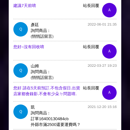
建議7天前唷
站長回覆
A
彥廷
2022-06-01 21:35
Q
詢問商品 :
(悄悄話留言)
您好~沒有回收唷
站長回覆
A
山姆
2022-03-27 19:23
Q
詢問商品 :
(悄悄話留言)
您好 請在5天前預訂.不包含假日.出貨
站長回覆
A
店家都會錄影.不會有少朵ㄉ問題唷.
凱
2021-12-20 15:16
Q
詢問商品 :
訂單16400130484cb
外縣市滿2500還要運費嗎？