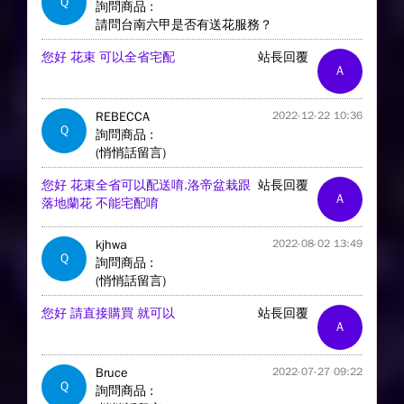
Q
詢問商品 :
請問台南六甲是否有送花服務？
您好 花束 可以全省宅配
站長回覆
A
REBECCA
2022-12-22 10:36
Q
詢問商品 :
(悄悄話留言)
您好 花束全省可以配送唷.洛帝盆栽跟
站長回覆
A
落地蘭花 不能宅配唷
kjhwa
2022-08-02 13:49
Q
詢問商品 :
(悄悄話留言)
您好 請直接購買 就可以
站長回覆
A
Bruce
2022-07-27 09:22
Q
詢問商品 :