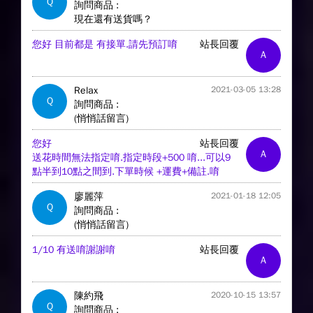
Q
詢問商品 :
現在還有送貨嗎？
您好 目前都是 有接單.請先預訂唷
站長回覆
A
Relax
2021-03-05 13:28
Q
詢問商品 :
(悄悄話留言)
您好
站長回覆
A
送花時間無法指定唷.指定時段+500 唷...可以9
點半到10點之間到.下單時候 +運費+備註.唷
廖麗萍
2021-01-18 12:05
Q
詢問商品 :
(悄悄話留言)
1/10 有送唷謝謝唷
站長回覆
A
陳約飛
2020-10-15 13:57
Q
詢問商品 :