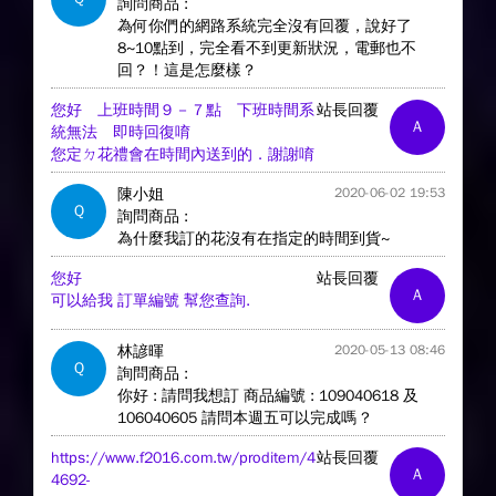
詢問商品 :
為何你們的網路系統完全沒有回覆，說好了
8~10點到，完全看不到更新狀況，電郵也不
回？！這是怎麼樣？
您好 上班時間９－７點 下班時間系
站長回覆
A
統無法 即時回復唷
您定ㄉ花禮會在時間內送到的．謝謝唷
陳小姐
2020-06-02 19:53
Q
詢問商品 :
為什麼我訂的花沒有在指定的時間到貨~
您好
站長回覆
A
可以給我 訂單編號 幫您查詢.
林諺暉
2020-05-13 08:46
Q
詢問商品 :
你好 : 請問我想訂 商品編號 : 109040618 及
106040605 請問本週五可以完成嗎 ?
https://www.f2016.com.tw/proditem/4
站長回覆
A
4692-