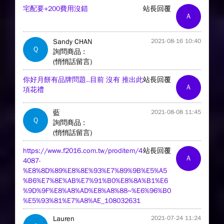
宅配要+200費用沒錯
站長回覆
A
Sandy CHAN
2021-08-16 10:40
Q
詢問商品 :
(悄悄話留言)
你好月餅有品牌問題..目前 沒有 推出此
站長回覆
A
項花禮
藍
2021-08-08 11:45
Q
詢問商品 :
(悄悄話留言)
https://www.f2016.com.tw/proditem/4
站長回覆
A
4087-
%E8%8D%89%E8%8E%93%E7%89%9B%E5%A5
%B6%E7%8E%AB%E7%91%B0%E8%8A%B1%E6
%9D%9F%E8%A8%AD%E8%A8%88~%E6%96%B0
%E5%93%81%E7%A8%AE_108032631
Lauren
2021-07-24 11:24