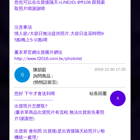
您也可以在出貨後隔天+LINE(ID) @ff108 跟我索
取照片唷謝謝唷
注意事項
情人節/大節日無法提供照片.大節日送花時間9-
5點晚上5-10點唷
薰衣草官網出貨圖片網址
http://www.f2016.com.tw/photolist
陳韻茹
2019-12-30 17:20
Q
詢問商品 :
(悄悄話留言)
您好 下午才會送到唷
站長回覆
A
-------------------------------
出貨照片怎麼取?
(薰衣草商品出貨照片有流程.無法出貨前先看照
片!謝謝您)
出貨前 會拍照 出貨後(是出貨後隔天給照片)/相
機統一處理/