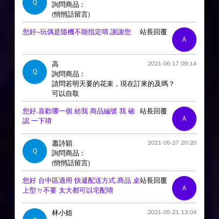
Q
詢問商品 :
(悄悄話留言)
您好~玩偶是隨機不能指定唷.謝謝您
站長回覆
A
高
2021-06-17 09:14
Q
詢問商品 :
請問若明天要的花束，現在訂來的及嗎？
可以自取
您好.喜歡哪一個 給我 商品編號 我 確
站長回覆
A
認 一下唷
蕭詩穎
2021-05-27 20:20
Q
詢問商品 :
(悄悄話留言)
您好 台中區適用 快遞配送方式.商品 桌
站長回覆
A
上型ㄉ不要 太大都可以宅配唷
林小姐
2021-05-21 13:04