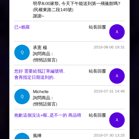
明早8:00家祭, 今天下午能送到第一殯儀館嗎?
(民權東路二段145號)
謝謝~
已+賴羅
站長回覆
A
承憲 楊
2019-08-06 19:31
Q
詢問商品 :
(悄悄話留言)
您好 需要給我訂單編號唷.
站長回覆
A
會再指定日期送到的.
Michelle
2019-07-31 14:46
Q
詢問商品 :
(悄悄話留言)
抱歉這個沒法+喔..是不一的 商品唷
站長回覆
A
風曄
2019-07-30 13:25