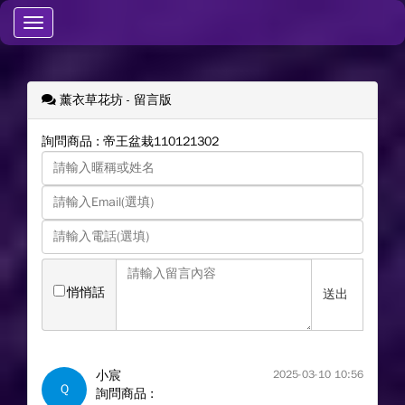
Toggle
navigation
薰衣草花坊
- 留言版
詢問商品 : 帝王盆栽110121302
悄悄話
送出
小宸
2025-03-10 10:56
Q
詢問商品 :