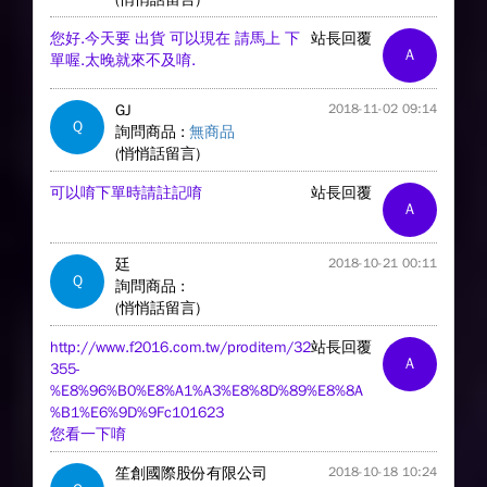
您好.今天要 出貨 可以現在 請馬上 下
站長回覆
A
單喔.太晚就來不及唷.
GJ
2018-11-02 09:14
Q
詢問商品 :
無商品
(悄悄話留言)
可以唷下單時請註記唷
站長回覆
A
廷
2018-10-21 00:11
Q
詢問商品 :
(悄悄話留言)
http://www.f2016.com.tw/proditem/32
站長回覆
A
355-
%E8%96%B0%E8%A1%A3%E8%8D%89%E8%8A
%B1%E6%9D%9Fc101623
您看一下唷
笙創國際股份有限公司
2018-10-18 10:24