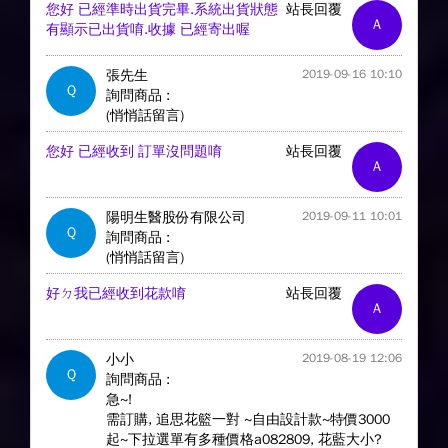
您好 已經準時出貨完畢.系統出貨狀態
站長回覆
A
有顯示已出貨唷.收據 已經寄出喔
張先生
2019-09-16 10:10
Q
詢問商品 :
(悄悄話留言)
您好 已經收到 訂單沒問題唷
站長回覆
A
陽明生醫股份有限公司
2019-09-11 10:01
Q
詢問商品 :
(悄悄話留言)
好ㄉ我已經收到花款唷
站長回覆
A
小小
2019-08-19 12:06
Q
詢問商品 :
急~!
需訂購, 追思花籃一對 ~自由設計款~特價3000
起~下拉選單有多種價格a082809, 花藍大小?