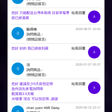
(悄悄話留言)
您好 只能配送台灣本島唷 目前草莓季
站長回覆
A
節已經過羅
駱舜峰
2020-08-07 10:04
Q
詢問商品 :
(悄悄話留言)
您好 好的 我已經收到羅
站長回覆
A
項
2020-07-07 05:37
Q
詢問商品 :
(悄悄話留言)
您好 建議至少5天前預定唷
站長回覆
A
急件請先來電詢問唷
觀賞期3-5天喔
30號要 現在 可以預定唷..謝謝
chan yuen HAR Daisy
2020-06-15 22:17
Q