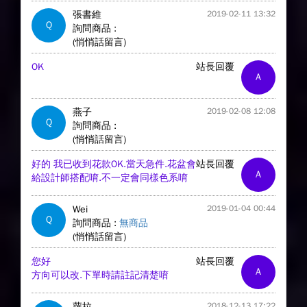
張書維
2019-02-11 13:32
Q
詢問商品 :
(悄悄話留言)
OK
站長回覆
A
燕子
2019-02-08 12:08
Q
詢問商品 :
(悄悄話留言)
好的 我已收到花款OK.當天急件.花盆會
站長回覆
A
給設計師搭配唷.不一定會同樣色系唷
Wei
2019-01-04 00:44
Q
詢問商品 :
無商品
(悄悄話留言)
您好
站長回覆
A
方向可以改.下單時請註記清楚唷
蘿拉
2018-12-13 17:22