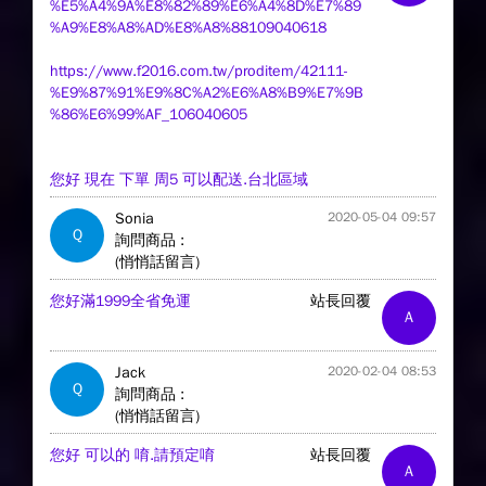
%E5%A4%9A%E8%82%89%E6%A4%8D%E7%89
%A9%E8%A8%AD%E8%A8%88109040618
https://www.f2016.com.tw/proditem/42111-
%E9%87%91%E9%8C%A2%E6%A8%B9%E7%9B
%86%E6%99%AF_106040605
您好 現在 下單 周5 可以配送.台北區域
Sonia
2020-05-04 09:57
Q
詢問商品 :
(悄悄話留言)
您好滿1999全省免運
站長回覆
A
Jack
2020-02-04 08:53
Q
詢問商品 :
(悄悄話留言)
您好 可以的 唷.請預定唷
站長回覆
A