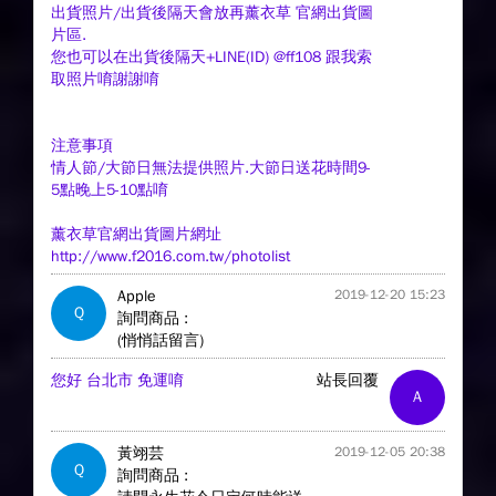
出貨照片/出貨後隔天會放再薰衣草 官網出貨圖
片區.
您也可以在出貨後隔天+LINE(ID) @ff108 跟我索
取照片唷謝謝唷
注意事項
情人節/大節日無法提供照片.大節日送花時間9-
5點晚上5-10點唷
薰衣草官網出貨圖片網址
http://www.f2016.com.tw/photolist
Apple
2019-12-20 15:23
Q
詢問商品 :
(悄悄話留言)
您好 台北市 免運唷
站長回覆
A
黃翊芸
2019-12-05 20:38
Q
詢問商品 :