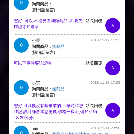
Q
詢問商品 :
(悄悄話留言)
您好~可以.不過要看哪類商品 唷.要先
站長回覆
A
確認才知道唷
小菁
2018-11-17 11:13
Q
詢問商品 :
無商品
(悄悄話留言)
可以下單時要註記唷
站長回覆
A
小宗
2018-11-16 17:09
Q
詢問商品 :
無商品
(悄悄話留言)
您好 可以換沒有戴畢業的.下單時請您
站長回覆
A
註記.設計師會幫您更換.價格一樣.玩偶尺寸約
18-20公分.
min
2018-11-11 23:50
Q