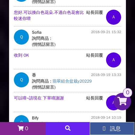
(悄悄話留言)
您好.可以換白色花朵.不過白色花會比
站長回覆
A
較迷你唷
Sofia
2018-09-21 15:32
Q
詢問商品 :
(悄悄話留言)
收到 OK
站長回覆
A
香
2018-09-19 13:33
Q
詢問商品 :
翡翠組合盆栽y20229
(悄悄話留言)
0
可以唷~請現在 下單唷謝謝
站長回覆
A
Bify
2018-09-14 10:19
Q
詢問商品 :
無商品
0
訊息
(悄悄話留言)