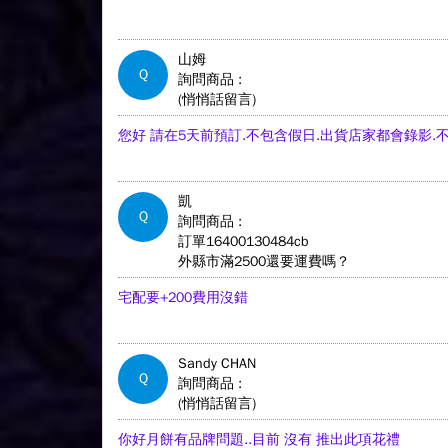
山姆
Q
詢問商品 :
(悄悄話留言)
您好 請在5天前預訂.不包含假日.出貨店家都會錄影.
凱
Q
詢問商品 :
訂單16400130484cb
外縣市滿2500還要運費嗎？
宅配要+200費用沒錯
Sandy CHAN
Q
詢問商品 :
(悄悄話留言)
你好月餅有品牌問題..目前 沒有 推出此項花禮