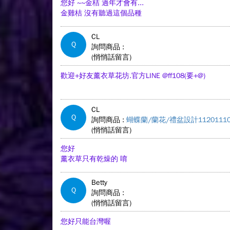
您好 ~~金桔 過年才會有...
金雞桔 沒有聽過這個品種
CL
Q
詢問商品 :
(悄悄話留言)
歡迎+好友薰衣草花坊.官方LINE @ff108(要+@)
CL
Q
詢問商品 :
蝴蝶蘭/蘭花/禮盆設計11201110
(悄悄話留言)
您好
薰衣草只有乾燥的 唷
Betty
Q
詢問商品 :
(悄悄話留言)
您好只能台灣喔