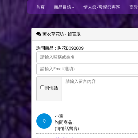
首頁
商品目錄
情人節/母親節專區
高陞
薰衣草花坊
- 留言版
詢問商品 : 胸花B092809
悄悄話
小宸
Q
詢問商品 :
(悄悄話留言)