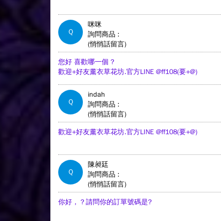
咪咪
Q
詢問商品 :
(悄悄話留言)
您好 喜歡哪一個 ?
歡迎+好友薰衣草花坊.官方LINE @ff108(要+@)
indah
Q
詢問商品 :
(悄悄話留言)
歡迎+好友薰衣草花坊.官方LINE @ff108(要+@)
陳昶廷
Q
詢問商品 :
(悄悄話留言)
你好，？請問你的訂單號碼是?