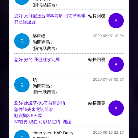
(悄悄話留言)
您好 只能配送台灣本島唷 目前草莓季
站長回覆
A
節已經過羅
駱舜峰
2020-08-07 10:04
Q
詢問商品 :
(悄悄話留言)
您好 好的 我已經收到羅
站長回覆
A
項
2020-07-07 05:37
Q
詢問商品 :
(悄悄話留言)
您好 建議至少5天前預定唷
站長回覆
A
急件請先來電詢問唷
觀賞期3-5天喔
30號要 現在 可以預定唷..謝謝
chan yuen HAR Daisy
2020-06-15 22:17
Q