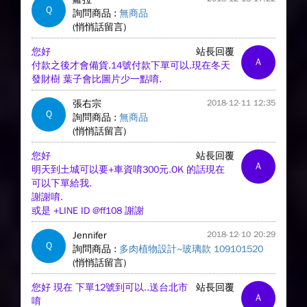
Q
詢問商品 :
無商品
(悄悄話留言)
您好
站長回覆
A
付款之後才會備貨.14號付款下單可以.現在冬天
發財樹 葉子會比圖片少一點唷.
張右宗
2018-12-11 12:35
Q
詢問商品 :
無商品
(悄悄話留言)
您好
站長回覆
A
明天到土城可以要+車資唷300元.OK 的話現在
可以下單給我.
謝謝唷.
或是 +LINE ID @ff108 謝謝
Jennifer
2018-12-10 20:29
Q
詢問商品 :
多肉植物設計~玻璃款 109101520
(悄悄話留言)
您好 現在 下單12號到可以..送台北市
站長回覆
A
唷