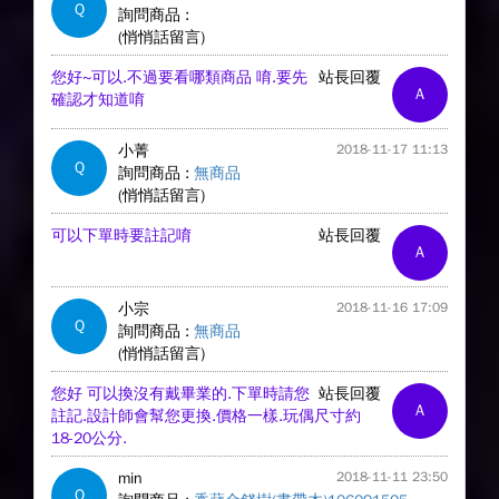
Q
詢問商品 :
(悄悄話留言)
您好~可以.不過要看哪類商品 唷.要先
站長回覆
A
確認才知道唷
小菁
2018-11-17 11:13
Q
詢問商品 :
無商品
(悄悄話留言)
可以下單時要註記唷
站長回覆
A
小宗
2018-11-16 17:09
Q
詢問商品 :
無商品
(悄悄話留言)
您好 可以換沒有戴畢業的.下單時請您
站長回覆
A
註記.設計師會幫您更換.價格一樣.玩偶尺寸約
18-20公分.
min
2018-11-11 23:50
Q