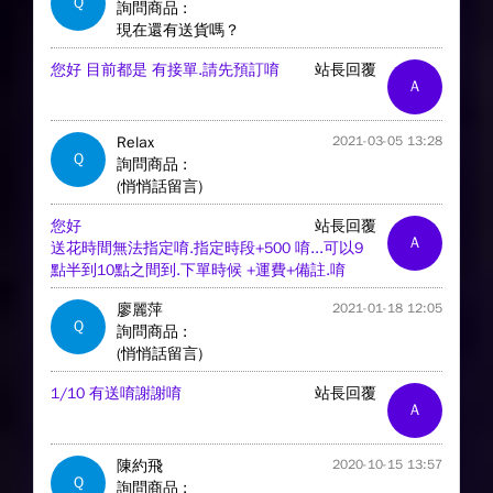
Q
詢問商品 :
現在還有送貨嗎？
您好 目前都是 有接單.請先預訂唷
站長回覆
A
Relax
2021-03-05 13:28
Q
詢問商品 :
(悄悄話留言)
您好
站長回覆
A
送花時間無法指定唷.指定時段+500 唷...可以9
點半到10點之間到.下單時候 +運費+備註.唷
廖麗萍
2021-01-18 12:05
Q
詢問商品 :
(悄悄話留言)
1/10 有送唷謝謝唷
站長回覆
A
陳約飛
2020-10-15 13:57
Q
詢問商品 :