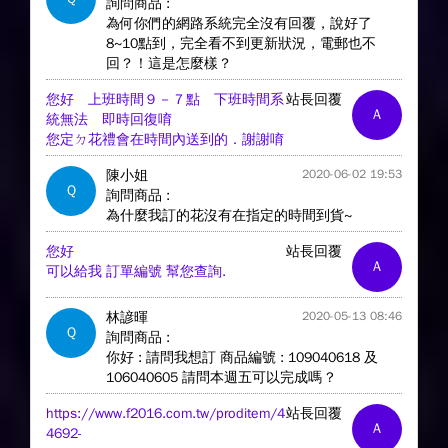
詢問商品 :
為何你們的網路系統完全沒有回覆，說好了
8~10點到，完全看不到更新狀況，電郵也不
回？！這是怎麼樣？
您好 上班時間９－７點 下班時間系
站長回覆
A
統無法 即時回復唷
您定ㄉ花禮會在時間內送到的．謝謝唷
陳小姐
2020-06-02 19:53
Q
詢問商品 :
為什麼我訂的花沒有在指定的時間到貨~
您好
站長回覆
A
可以給我 訂單編號 幫您查詢.
林諺暉
2020-05-13 08:46
Q
詢問商品 :
你好 : 請問我想訂 商品編號 : 109040618 及
106040605 請問本週五可以完成嗎 ?
https://www.f2016.com.tw/proditem/4
站長回覆
A
4692-