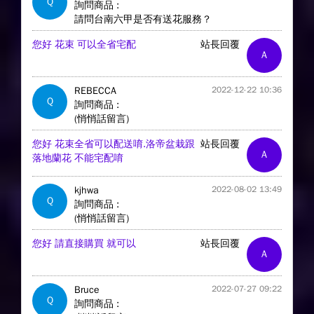
Q
詢問商品 :
請問台南六甲是否有送花服務？
您好 花束 可以全省宅配
站長回覆
A
REBECCA
2022-12-22 10:36
Q
詢問商品 :
(悄悄話留言)
您好 花束全省可以配送唷.洛帝盆栽跟
站長回覆
A
落地蘭花 不能宅配唷
kjhwa
2022-08-02 13:49
Q
詢問商品 :
(悄悄話留言)
您好 請直接購買 就可以
站長回覆
A
Bruce
2022-07-27 09:22
Q
詢問商品 :