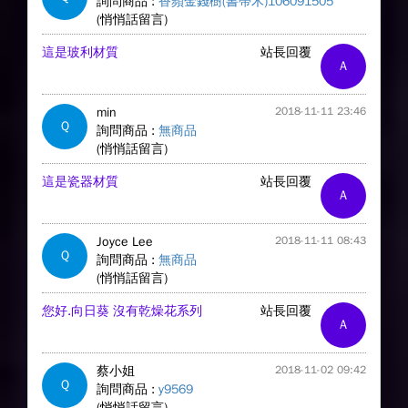
詢問商品 :
香蘋金錢樹(書帶木)106091505
(悄悄話留言)
這是玻利材質
站長回覆
A
min
2018-11-11 23:46
Q
詢問商品 :
無商品
(悄悄話留言)
這是瓷器材質
站長回覆
A
Joyce Lee
2018-11-11 08:43
Q
詢問商品 :
無商品
(悄悄話留言)
您好.向日葵 沒有乾燥花系列
站長回覆
A
蔡小姐
2018-11-02 09:42
Q
詢問商品 :
y9569
(悄悄話留言)