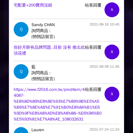
宅配要+200費用沒錯
站長回覆
A
Sandy CHAN
2021-08-16 10:40
Q
詢問商品 :
(悄悄話留言)
你好月餅有品牌問題..目前 沒有 推出此
站長回覆
A
項花禮
藍
2021-08-08 11:45
Q
詢問商品 :
(悄悄話留言)
https://www.f2016.com.tw/proditem/4
站長回覆
A
4087-
%E8%8D%89%E8%8E%93%E7%89%9B%E5%A5
%B6%E7%8E%AB%E7%91%B0%E8%8A%B1%E6
%9D%9F%E8%A8%AD%E8%A8%88~%E6%96%B0
%E5%93%81%E7%A8%AE_108032631
Lauren
2021-07-24 11:24