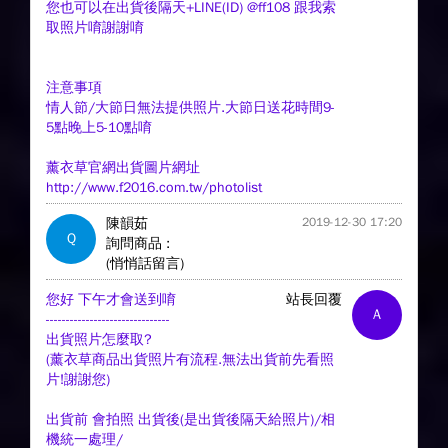
您也可以在出貨後隔天+LINE(ID) @ff108 跟我索
取照片唷謝謝唷
注意事項
情人節/大節日無法提供照片.大節日送花時間9-
5點晚上5-10點唷
薰衣草官網出貨圖片網址
http://www.f2016.com.tw/photolist
陳韻茹
2019-12-30 17:20
Q
詢問商品 :
(悄悄話留言)
您好 下午才會送到唷
站長回覆
A
-------------------------------
出貨照片怎麼取?
(薰衣草商品出貨照片有流程.無法出貨前先看照
片!謝謝您)
出貨前 會拍照 出貨後(是出貨後隔天給照片)/相
機統一處理/