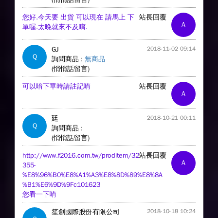
您好.今天要 出貨 可以現在 請馬上 下
站長回覆
A
單喔.太晚就來不及唷.
GJ
2018-11-02 09:14
Q
詢問商品 :
無商品
(悄悄話留言)
可以唷下單時請註記唷
站長回覆
A
廷
2018-10-21 00:11
Q
詢問商品 :
(悄悄話留言)
http://www.f2016.com.tw/proditem/32
站長回覆
A
355-
%E8%96%B0%E8%A1%A3%E8%8D%89%E8%8A
%B1%E6%9D%9Fc101623
您看一下唷
笙創國際股份有限公司
2018-10-18 10:24