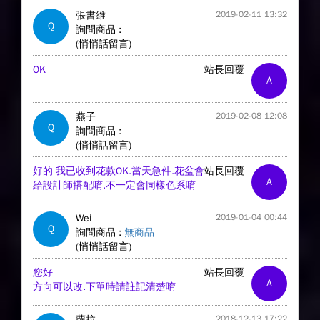
張書維
2019-02-11 13:32
Q
詢問商品 :
(悄悄話留言)
OK
站長回覆
A
燕子
2019-02-08 12:08
Q
詢問商品 :
(悄悄話留言)
好的 我已收到花款OK.當天急件.花盆會
站長回覆
A
給設計師搭配唷.不一定會同樣色系唷
Wei
2019-01-04 00:44
Q
詢問商品 :
無商品
(悄悄話留言)
您好
站長回覆
A
方向可以改.下單時請註記清楚唷
蘿拉
2018-12-13 17:22