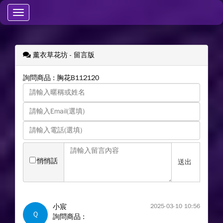
Toggle
navigation
薰衣草花坊
- 留言版
詢問商品 : 胸花B112120
悄悄話
送出
小宸
2025-03-10 10:56
Q
詢問商品 :