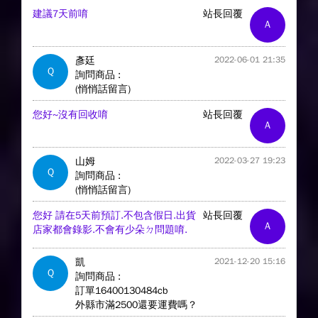
建議7天前唷
站長回覆
A
彥廷
2022-06-01 21:35
Q
詢問商品 :
(悄悄話留言)
您好~沒有回收唷
站長回覆
A
山姆
2022-03-27 19:23
Q
詢問商品 :
(悄悄話留言)
您好 請在5天前預訂.不包含假日.出貨
站長回覆
A
店家都會錄影.不會有少朵ㄉ問題唷.
凱
2021-12-20 15:16
Q
詢問商品 :
訂單16400130484cb
外縣市滿2500還要運費嗎？