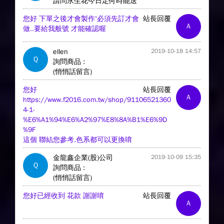
請問永生花今日定何時能送
您好 下單之後才會製作'必須先訂才會
站長回覆
A
做..要給我般號 才能確認喔
ellen
2019-10-18 14:57
Q
詢問商品 :
(悄悄話留言)
您好
站長回覆
A
https://www.f2016.com.tw/shop/91106521360
4-1-
%E6%A1%94%E6%A2%97%E8%8A%B1%E6%9D
%9F
這個 聯結您參考.色系都可以更換唷
金龍鑫企業(股)公司
2019-10-09 15:35
Q
詢問商品 :
(悄悄話留言)
您好已經收到 花款 謝謝唷
站長回覆
A