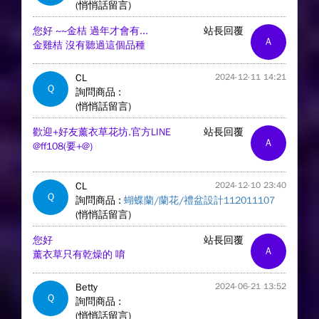
(悄悄話留言)
您好 ~~金桔 過年才會有...
站長回覆
A
金雞桔 沒有聽過這個品種
CL
2024-12-11 14:21
Q
詢問商品 :
(悄悄話留言)
歡迎+好友薰衣草花坊.官方LINE
站長回覆
A
@ff108(要+@)
CL
2024-12-10 23:40
Q
詢問商品 :
蝴蝶蘭/蘭花/禮盆設計112011107
(悄悄話留言)
您好
站長回覆
A
薰衣草只有乾燥的 唷
Betty
2024-06-21 13:52
Q
詢問商品 :
(悄悄話留言)