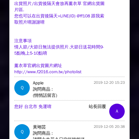
出貨照片/出貨後隔天會放再薰衣草 官網出貨圖
片區.
您也可以在出貨後隔天+LINE(ID) @ff108 跟我索
取照片唷謝謝唷
注意事項
情人節/大節日無法提供照片.大節日送花時間9-
5點晚上5-10點唷
薰衣草官網出貨圖片網址
http://www.f2016.com.tw/photolist
Apple
2019-12-20 15:23
Q
詢問商品 :
(悄悄話留言)
您好 台北市 免運唷
站長回覆
A
黃翊芸
2019-12-05 20:38
Q
詢問商品 :