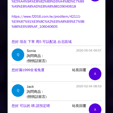
%E5%A4%9A%E8%82%89%E6%A4%8D%E7%89
%A9%E8%A8%AD%E8%A8%88109040618
https://www.f2016.com.tw/proditem/42111-
%E9%87%91%E9%8C%A2%E6%A8%B9%E7%9B
%86%E6%99%AF_106040605
您好 現在 下單 周5 可以配送.台北區域
Sonia
2020-05-04 09:57
Q
詢問商品 :
(悄悄話留言)
您好滿1999全省免運
站長回覆
A
Jack
2020-02-04 08:53
Q
詢問商品 :
(悄悄話留言)
您好 可以的 唷.請預定唷
站長回覆
A