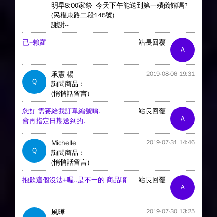
明早8:00家祭, 今天下午能送到第一殯儀館嗎?
(民權東路二段145號)
謝謝~
已+賴羅
站長回覆
A
承憲 楊
2019-08-06 19:31
Q
詢問商品 :
(悄悄話留言)
您好 需要給我訂單編號唷.
站長回覆
A
會再指定日期送到的.
Michelle
2019-07-31 14:46
Q
詢問商品 :
(悄悄話留言)
抱歉這個沒法+喔..是不一的 商品唷
站長回覆
A
風曄
2019-07-30 13:25