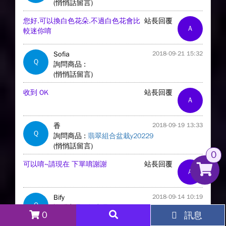
(悄悄話留言)
您好.可以換白色花朵.不過白色花會比
站長回覆
A
較迷你唷
Sofia
2018-09-21 15:32
Q
詢問商品 :
(悄悄話留言)
收到 OK
站長回覆
A
香
2018-09-19 13:33
Q
詢問商品 :
翡翠組合盆栽y20229
(悄悄話留言)
0
可以唷~請現在 下單唷謝謝
站長回覆
A
Bify
2018-09-14 10:19
Q
詢問商品 :
無商品
0
訊息
(悄悄話留言)