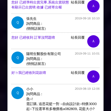
您好 已經準時出貨完畢.系統出貨狀態
站長回覆
A
有顯示已出貨唷.收據 已經寄出喔
張先生
2019-09-16 10:10
Q
詢問商品 :
(悄悄話留言)
您好 已經收到 訂單沒問題唷
站長回覆
A
陽明生醫股份有限公司
2019-09-11 10:01
Q
詢問商品 :
(悄悄話留言)
好ㄉ我已經收到花款唷
站長回覆
A
小小
2019-08-19 12:06
Q
詢問商品 :
急~!
需訂購, 追思花籃一對 ~自由設計款~特價3000
起~下拉選單有多種價格a082809, 花藍大小?