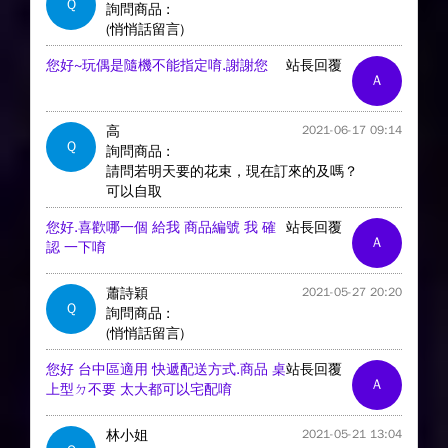
Q
詢問商品 :
(悄悄話留言)
您好~玩偶是隨機不能指定唷.謝謝您
站長回覆
A
高
2021-06-17 09:14
Q
詢問商品 :
請問若明天要的花束，現在訂來的及嗎？
可以自取
您好.喜歡哪一個 給我 商品編號 我 確
站長回覆
A
認 一下唷
蕭詩穎
2021-05-27 20:20
Q
詢問商品 :
(悄悄話留言)
您好 台中區適用 快遞配送方式.商品 桌
站長回覆
A
上型ㄉ不要 太大都可以宅配唷
林小姐
2021-05-21 13:04