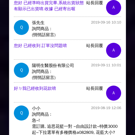
您好 已經準時出貨完畢.系統出貨狀態
站長回覆
A
有顯示已出貨唷.收據 已經寄出喔
張先生
2019-09-16 10:10
Q
詢問商品 :
(悄悄話留言)
您好 已經收到 訂單沒問題唷
站長回覆
A
陽明生醫股份有限公司
2019-09-11 10:01
Q
詢問商品 :
(悄悄話留言)
好ㄉ我已經收到花款唷
站長回覆
A
小小
2019-08-19 12:06
Q
詢問商品 :
急~!
需訂購, 追思花籃一對 ~自由設計款~特價3000
起~下拉選單有多種價格a082809, 花藍大小?