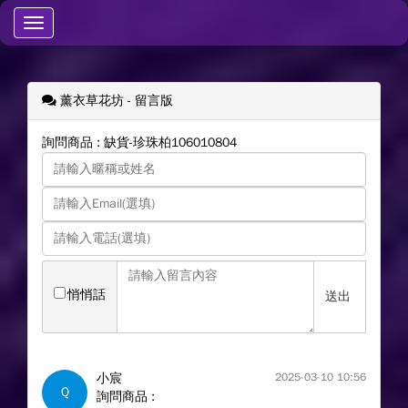
Toggle
navigation
薰衣草花坊
- 留言版
詢問商品 : 缺貨-珍珠柏106010804
悄悄話
送出
小宸
2025-03-10 10:56
Q
詢問商品 :