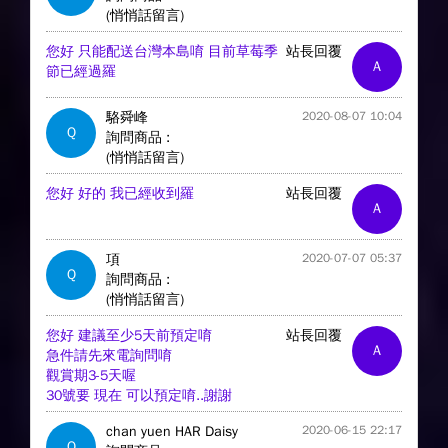
(悄悄話留言)
您好 只能配送台灣本島唷 目前草莓季
站長回覆
A
節已經過羅
駱舜峰
2020-08-07 10:04
Q
詢問商品 :
(悄悄話留言)
您好 好的 我已經收到羅
站長回覆
A
項
2020-07-07 05:37
Q
詢問商品 :
(悄悄話留言)
您好 建議至少5天前預定唷
站長回覆
A
急件請先來電詢問唷
觀賞期3-5天喔
30號要 現在 可以預定唷..謝謝
chan yuen HAR Daisy
2020-06-15 22:17
Q