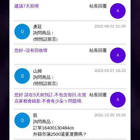
建議7天前唷
站長回覆
A
彥廷
2022-06-01 21:35
Q
詢問商品 :
(悄悄話留言)
您好~沒有回收唷
站長回覆
A
山姆
2022-03-27 19:23
Q
詢問商品 :
(悄悄話留言)
您好 請在5天前預訂.不包含假日.出貨
站長回覆
A
店家都會錄影.不會有少朵ㄉ問題唷.
凱
2021-12-20 15:16
Q
詢問商品 :
訂單16400130484cb
外縣市滿2500還要運費嗎？