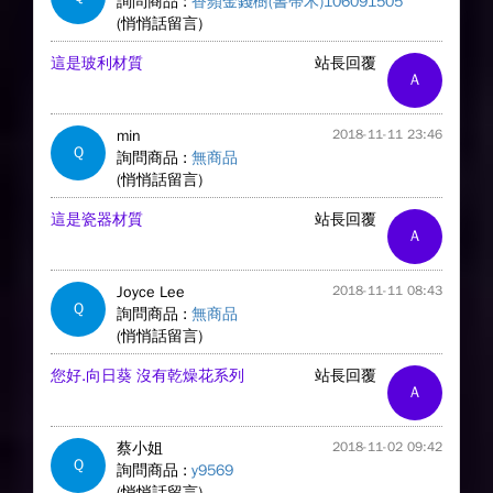
詢問商品 :
香蘋金錢樹(書帶木)106091505
(悄悄話留言)
這是玻利材質
站長回覆
A
min
2018-11-11 23:46
Q
詢問商品 :
無商品
(悄悄話留言)
這是瓷器材質
站長回覆
A
Joyce Lee
2018-11-11 08:43
Q
詢問商品 :
無商品
(悄悄話留言)
您好.向日葵 沒有乾燥花系列
站長回覆
A
蔡小姐
2018-11-02 09:42
Q
詢問商品 :
y9569
(悄悄話留言)