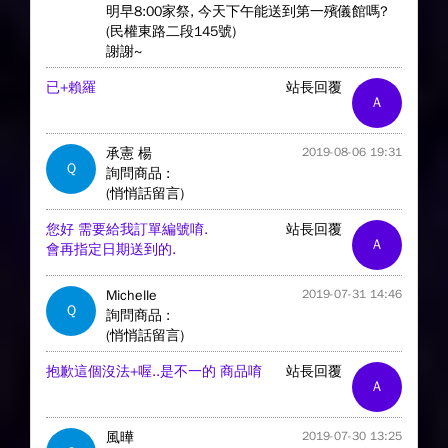
明早8:00家祭, 今天下午能送到第一殯儀館嗎?
(民權東路二段145號)
謝謝~
已+賴羅
站長回覆
A
承憲 楊
2019-08-06 19:31
Q
詢問商品 :
(悄悄話留言)
您好 需要給我訂單編號唷.
站長回覆
A
會再指定日期送到的.
Michelle
2019-07-31 14:46
Q
詢問商品 :
(悄悄話留言)
抱歉這個沒法+喔..是不一的 商品唷
站長回覆
A
風曄
2019-07-30 13:25