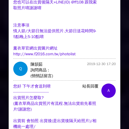
您也可以在出貨後隔天+LINE(ID) @ff108 跟我索
取照片唷謝謝唷
注意事項
情人節/大節日無法提供照片.大節日送花時間9-
5點晚上5-10點唷
薰衣草官網出貨圖片網址
http://www.f2016.com.tw/photolist
陳韻茹
2019-12-30 17:20
Q
詢問商品 :
(悄悄話留言)
您好 下午才會送到唷
站長回覆
A
-------------------------------
出貨照片怎麼取?
(薰衣草商品出貨照片有流程.無法出貨前先看照
片!謝謝您)
出貨前 會拍照 出貨後(是出貨後隔天給照片)/相
機統一處理/