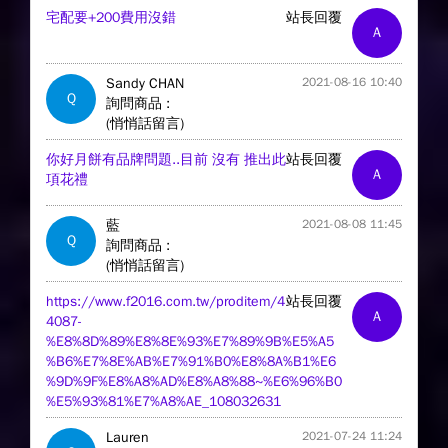
宅配要+200費用沒錯
站長回覆
A
Sandy CHAN
2021-08-16 10:40
Q
詢問商品 :
(悄悄話留言)
你好月餅有品牌問題..目前 沒有 推出此
站長回覆
A
項花禮
藍
2021-08-08 11:45
Q
詢問商品 :
(悄悄話留言)
https://www.f2016.com.tw/proditem/4
站長回覆
A
4087-
%E8%8D%89%E8%8E%93%E7%89%9B%E5%A5
%B6%E7%8E%AB%E7%91%B0%E8%8A%B1%E6
%9D%9F%E8%A8%AD%E8%A8%88~%E6%96%B0
%E5%93%81%E7%A8%AE_108032631
Lauren
2021-07-24 11:24