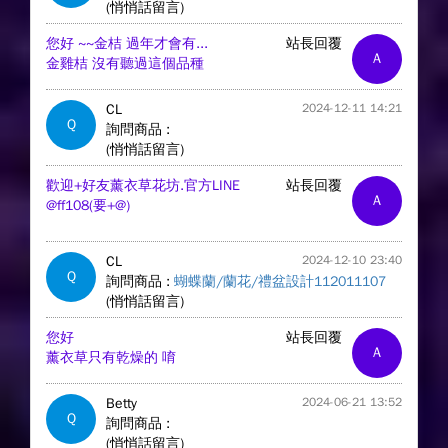
(悄悄話留言)
您好 ~~金桔 過年才會有...
站長回覆
A
金雞桔 沒有聽過這個品種
CL
2024-12-11 14:21
Q
詢問商品 :
(悄悄話留言)
歡迎+好友薰衣草花坊.官方LINE
站長回覆
A
@ff108(要+@)
CL
2024-12-10 23:40
Q
詢問商品 :
蝴蝶蘭/蘭花/禮盆設計112011107
(悄悄話留言)
您好
站長回覆
A
薰衣草只有乾燥的 唷
Betty
2024-06-21 13:52
Q
詢問商品 :
(悄悄話留言)