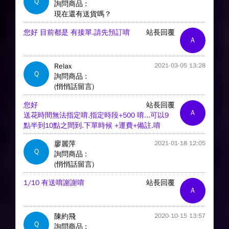
Q
詢問商品 :
現在還有送貨嗎？
您好 目前都是 有接單.請先預訂唷
站長回覆
A
Relax
2021-03-05 13:28
Q
詢問商品 :
(悄悄話留言)
您好
站長回覆
A
送花時間無法指定唷.指定時段+500 唷...可以9
點半到10點之間到.下單時候 +運費+備註.唷
廖麗萍
2021-01-18 12:05
Q
詢問商品 :
(悄悄話留言)
1/10 有送唷謝謝唷
站長回覆
A
陳約飛
2020-10-15 13:57
Q
詢問商品 :