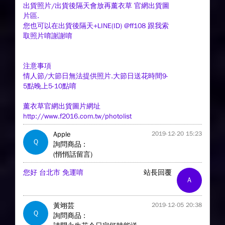
出貨照片/出貨後隔天會放再薰衣草 官網出貨圖
片區.
您也可以在出貨後隔天+LINE(ID) @ff108 跟我索
取照片唷謝謝唷
注意事項
情人節/大節日無法提供照片.大節日送花時間9-
5點晚上5-10點唷
薰衣草官網出貨圖片網址
http://www.f2016.com.tw/photolist
Apple
2019-12-20 15:23
Q
詢問商品 :
(悄悄話留言)
您好 台北市 免運唷
站長回覆
A
黃翊芸
2019-12-05 20:38
Q
詢問商品 :