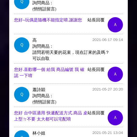
Q
詢問商品 :
(悄悄話留言)
您好~玩偶是隨機不能指定唷.謝謝您
站長回覆
A
高
2021-06-17 09:14
Q
詢問商品 :
請問若明天要的花束，現在訂來的及嗎？
可以自取
您好.喜歡哪一個 給我 商品編號 我 確
站長回覆
A
認 一下唷
蕭詩穎
2021-05-27 20:20
Q
詢問商品 :
(悄悄話留言)
您好 台中區適用 快遞配送方式.商品 桌
站長回覆
A
上型ㄉ不要 太大都可以宅配唷
林小姐
2021-05-21 13:04