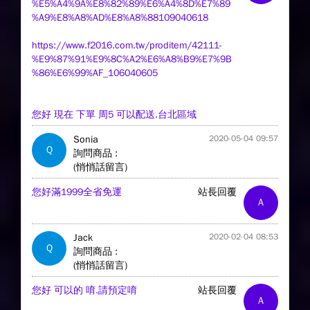
%E5%A4%9A%E8%82%89%E6%A4%8D%E7%89
%A9%E8%A8%AD%E8%A8%88109040618
https://www.f2016.com.tw/proditem/42111-
%E9%87%91%E9%8C%A2%E6%A8%B9%E7%9B
%86%E6%99%AF_106040605
您好 現在 下單 周5 可以配送.台北區域
Sonia
2020-05-04 09:57
Q
詢問商品 :
(悄悄話留言)
您好滿1999全省免運
站長回覆
A
Jack
2020-02-04 08:53
Q
詢問商品 :
(悄悄話留言)
您好 可以的 唷.請預定唷
站長回覆
A