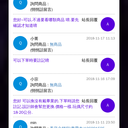
Q
詢問商品 :
(悄悄話留言)
您好~可以.不過要看哪類商品 唷.要先
站長回覆
A
確認才知道唷
小菁
2018-11-17 11:13
Q
詢問商品 :
無商品
(悄悄話留言)
可以下單時要註記唷
站長回覆
A
小宗
2018-11-16 17:09
Q
詢問商品 :
無商品
(悄悄話留言)
您好 可以換沒有戴畢業的.下單時請您
站長回覆
A
註記.設計師會幫您更換.價格一樣.玩偶尺寸約
18-20公分.
min
2018-11-11 23:50
Q