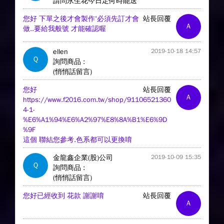
請問永生花今日定何時能送
您好 下單之後才會製作'必須先訂才會
站長回覆
A
做..要給我般號 才能確認喔
ellen
2019-10-18 14:57
Q
詢問商品 :
(悄悄話留言)
您好
站長回覆
A
https://www.f2016.com.tw/shop/91106521360
4-1-
%E6%A1%94%E6%A2%97%E8%8A%B1%E6%9D
%9F
這個 聯結您參考.色系都可以更換唷
金龍鑫企業(股)公司
2019-10-09 15:35
Q
詢問商品 :
(悄悄話留言)
您好已經收到 花款 謝謝唷
站長回覆
A