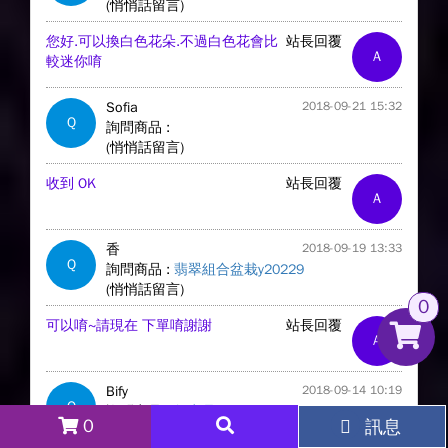
(悄悄話留言)
您好.可以換白色花朵.不過白色花會比
站長回覆
A
較迷你唷
Sofia
2018-09-21 15:32
Q
詢問商品 :
(悄悄話留言)
收到 OK
站長回覆
A
香
2018-09-19 13:33
Q
詢問商品 :
翡翠組合盆栽y20229
(悄悄話留言)
0
可以唷~請現在 下單唷謝謝
站長回覆
A
Bify
2018-09-14 10:19
Q
詢問商品 :
無商品
0
訊息
(悄悄話留言)