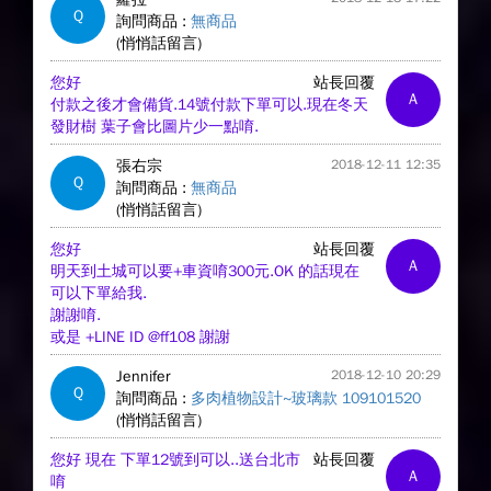
Q
詢問商品 :
無商品
(悄悄話留言)
您好
站長回覆
A
付款之後才會備貨.14號付款下單可以.現在冬天
發財樹 葉子會比圖片少一點唷.
張右宗
2018-12-11 12:35
Q
詢問商品 :
無商品
(悄悄話留言)
您好
站長回覆
A
明天到土城可以要+車資唷300元.OK 的話現在
可以下單給我.
謝謝唷.
或是 +LINE ID @ff108 謝謝
Jennifer
2018-12-10 20:29
Q
詢問商品 :
多肉植物設計~玻璃款 109101520
(悄悄話留言)
您好 現在 下單12號到可以..送台北市
站長回覆
A
唷