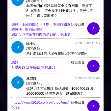
詢問商品 :
為何你們的網路系統完全沒有回覆，說好了
8~10點到，完全看不到更新狀況，電郵也不
回？！這是怎麼樣？
您好 上班時間９－７點 下班時間系
站長回覆
A
統無法 即時回復唷
您定ㄉ花禮會在時間內送到的．謝謝唷
陳小姐
2020-06-02 19:53
Q
詢問商品 :
為什麼我訂的花沒有在指定的時間到貨~
您好
站長回覆
A
可以給我 訂單編號 幫您查詢.
林諺暉
2020-05-13 08:46
Q
詢問商品 :
你好 : 請問我想訂 商品編號 : 109040618 及
106040605 請問本週五可以完成嗎 ?
https://www.f2016.com.tw/proditem/4
站長回覆
A
4692-