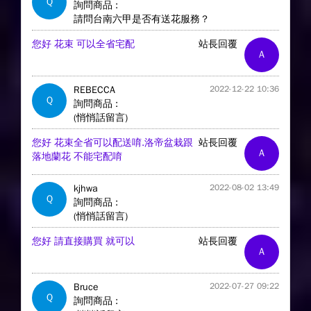
Q
詢問商品 :
請問台南六甲是否有送花服務？
您好 花束 可以全省宅配
站長回覆
A
REBECCA
2022-12-22 10:36
Q
詢問商品 :
(悄悄話留言)
您好 花束全省可以配送唷.洛帝盆栽跟
站長回覆
A
落地蘭花 不能宅配唷
kjhwa
2022-08-02 13:49
Q
詢問商品 :
(悄悄話留言)
您好 請直接購買 就可以
站長回覆
A
Bruce
2022-07-27 09:22
Q
詢問商品 :