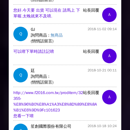
您好.今天要 出貨 可以現在 請馬上 下
站長回覆
A
單喔.太晚就來不及唷.
GJ
2018-11-02 09:14
Q
詢問商品 :
無商品
(悄悄話留言)
可以唷下單時請註記唷
站長回覆
A
廷
2018-10-21 00:11
Q
詢問商品 :
(悄悄話留言)
http://www.f2016.com.tw/proditem/32
站長回覆
A
355-
%E8%96%B0%E8%A1%A3%E8%8D%89%E8%8A
%B1%E6%9D%9Fc101623
您看一下唷
笙創國際股份有限公司
2018-10-18 10:24