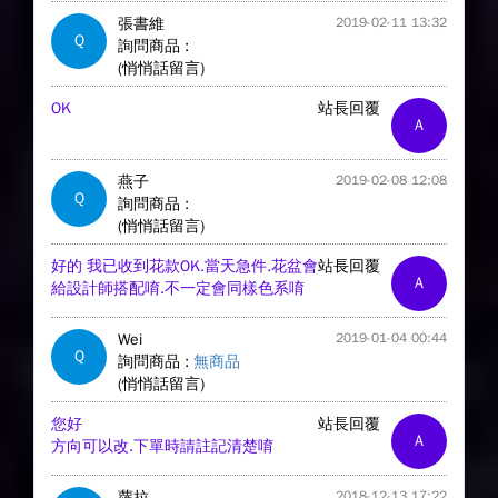
張書維
2019-02-11 13:32
Q
詢問商品 :
(悄悄話留言)
OK
站長回覆
A
燕子
2019-02-08 12:08
Q
詢問商品 :
(悄悄話留言)
好的 我已收到花款OK.當天急件.花盆會
站長回覆
A
給設計師搭配唷.不一定會同樣色系唷
Wei
2019-01-04 00:44
Q
詢問商品 :
無商品
(悄悄話留言)
您好
站長回覆
A
方向可以改.下單時請註記清楚唷
蘿拉
2018-12-13 17:22