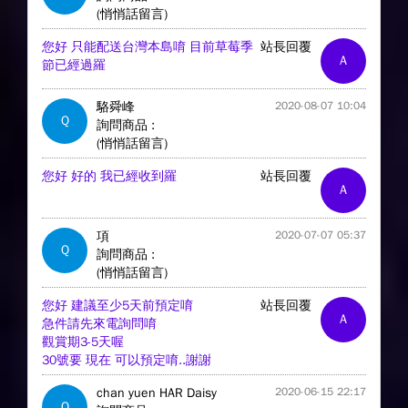
(悄悄話留言)
您好 只能配送台灣本島唷 目前草莓季
站長回覆
A
節已經過羅
駱舜峰
2020-08-07 10:04
Q
詢問商品 :
(悄悄話留言)
您好 好的 我已經收到羅
站長回覆
A
項
2020-07-07 05:37
Q
詢問商品 :
(悄悄話留言)
您好 建議至少5天前預定唷
站長回覆
A
急件請先來電詢問唷
觀賞期3-5天喔
30號要 現在 可以預定唷..謝謝
chan yuen HAR Daisy
2020-06-15 22:17
Q