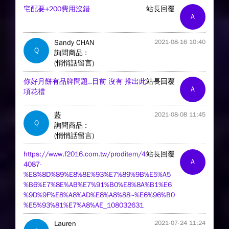
宅配要+200費用沒錯
站長回覆
A
Sandy CHAN
2021-08-16 10:40
Q
詢問商品 :
(悄悄話留言)
你好月餅有品牌問題..目前 沒有 推出此
站長回覆
A
項花禮
藍
2021-08-08 11:45
Q
詢問商品 :
(悄悄話留言)
https://www.f2016.com.tw/proditem/4
站長回覆
A
4087-
%E8%8D%89%E8%8E%93%E7%89%9B%E5%A5
%B6%E7%8E%AB%E7%91%B0%E8%8A%B1%E6
%9D%9F%E8%A8%AD%E8%A8%88~%E6%96%B0
%E5%93%81%E7%A8%AE_108032631
Lauren
2021-07-24 11:24