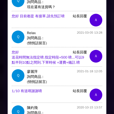
Q
詢問商品 :
現在還有送貨嗎？
您好 目前都是 有接單.請先預訂唷
站長回覆
A
Relax
2021-03-05 13:28
Q
詢問商品 :
(悄悄話留言)
您好
站長回覆
A
送花時間無法指定唷.指定時段+500 唷...可以9
點半到10點之間到.下單時候 +運費+備註.唷
廖麗萍
2021-01-18 12:05
Q
詢問商品 :
(悄悄話留言)
1/10 有送唷謝謝唷
站長回覆
A
陳約飛
2020-10-15 13:57
Q
詢問商品 :