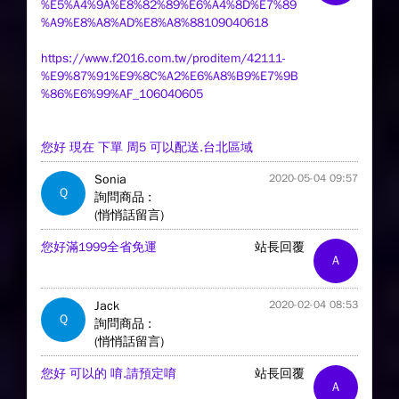
%E5%A4%9A%E8%82%89%E6%A4%8D%E7%89
%A9%E8%A8%AD%E8%A8%88109040618
https://www.f2016.com.tw/proditem/42111-
%E9%87%91%E9%8C%A2%E6%A8%B9%E7%9B
%86%E6%99%AF_106040605
您好 現在 下單 周5 可以配送.台北區域
Sonia
2020-05-04 09:57
Q
詢問商品 :
(悄悄話留言)
您好滿1999全省免運
站長回覆
A
Jack
2020-02-04 08:53
Q
詢問商品 :
(悄悄話留言)
您好 可以的 唷.請預定唷
站長回覆
A