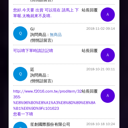
您好.今天要 出貨 可以現在 請馬上 下
站長回覆
A
單喔.太晚就來不及唷.
GJ
2018-11-02 09:14
Q
詢問商品 :
無商品
(悄悄話留言)
可以唷下單時請註記唷
站長回覆
A
廷
2018-10-21 00:11
Q
詢問商品 :
(悄悄話留言)
http://www.f2016.com.tw/proditem/32
站長回覆
A
355-
%E8%96%B0%E8%A1%A3%E8%8D%89%E8%8A
%B1%E6%9D%9Fc101623
您看一下唷
笙創國際股份有限公司
2018-10-18 10:24