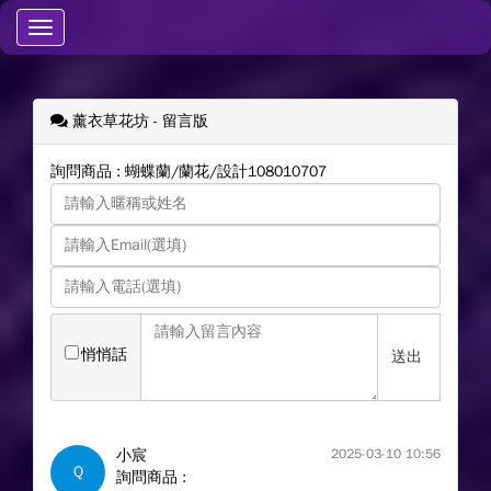
Toggle
navigation
薰衣草花坊
- 留言版
詢問商品 : 蝴蝶蘭/蘭花/設計108010707
悄悄話
送出
小宸
2025-03-10 10:56
Q
詢問商品 :