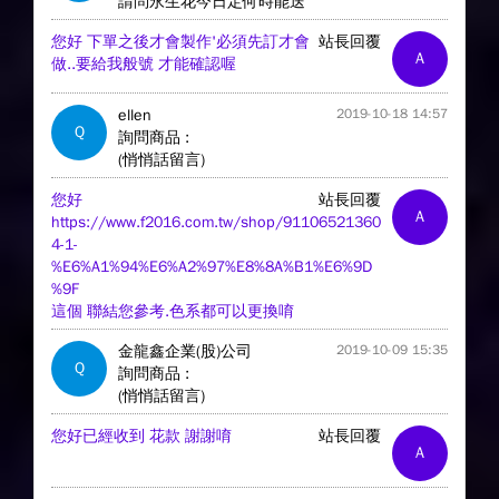
請問永生花今日定何時能送
您好 下單之後才會製作'必須先訂才會
站長回覆
A
做..要給我般號 才能確認喔
ellen
2019-10-18 14:57
Q
詢問商品 :
(悄悄話留言)
您好
站長回覆
A
https://www.f2016.com.tw/shop/91106521360
4-1-
%E6%A1%94%E6%A2%97%E8%8A%B1%E6%9D
%9F
這個 聯結您參考.色系都可以更換唷
金龍鑫企業(股)公司
2019-10-09 15:35
Q
詢問商品 :
(悄悄話留言)
您好已經收到 花款 謝謝唷
站長回覆
A