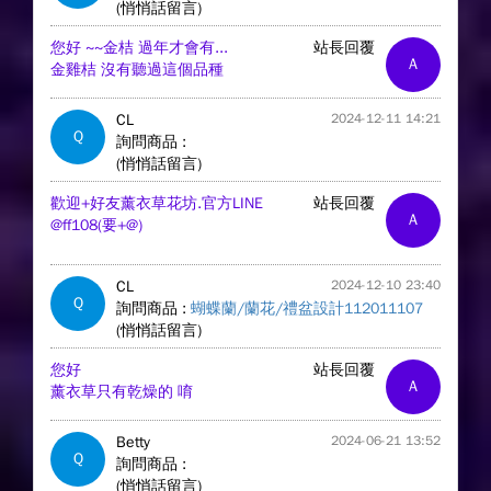
(悄悄話留言)
您好 ~~金桔 過年才會有...
站長回覆
A
金雞桔 沒有聽過這個品種
CL
2024-12-11 14:21
Q
詢問商品 :
(悄悄話留言)
歡迎+好友薰衣草花坊.官方LINE
站長回覆
A
@ff108(要+@)
CL
2024-12-10 23:40
Q
詢問商品 :
蝴蝶蘭/蘭花/禮盆設計112011107
(悄悄話留言)
您好
站長回覆
A
薰衣草只有乾燥的 唷
Betty
2024-06-21 13:52
Q
詢問商品 :
(悄悄話留言)