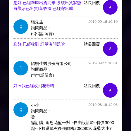
您好 已經準時出貨完畢.系統出貨狀態
站長回覆
A
有顯示已出貨唷.收據 已經寄出喔
張先生
2019-09-16 10:10
Q
詢問商品 :
(悄悄話留言)
您好 已經收到 訂單沒問題唷
站長回覆
A
陽明生醫股份有限公司
2019-09-11 10:01
Q
詢問商品 :
(悄悄話留言)
好ㄉ我已經收到花款唷
站長回覆
A
小小
2019-08-19 12:06
Q
詢問商品 :
急~!
需訂購, 追思花籃一對 ~自由設計款~特價3000
起~下拉選單有多種價格a082809, 花藍大小?