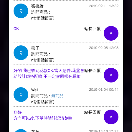
張書維
2019-02-11 13:32
Q
詢問商品 :
(悄悄話留言)
OK
站長回覆
A
燕子
2019-02-08 12:08
Q
詢問商品 :
(悄悄話留言)
好的 我已收到花款OK.當天急件.花盆會
站長回覆
A
給設計師搭配唷.不一定會同樣色系唷
Wei
2019-01-04 00:44
Q
詢問商品 :
無商品
(悄悄話留言)
您好
站長回覆
A
方向可以改.下單時請註記清楚唷
蘿拉
2018-12-13 17:22