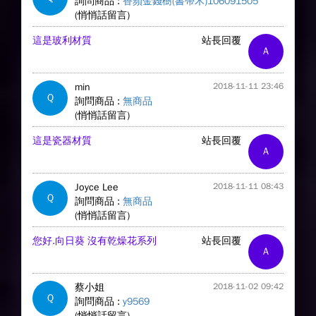
詢問商品 :
香蘋金錢樹(書帶木)106091505
(悄悄話留言)
這是玻利材質
站長回覆
A
min
2018-11-11 23:46
Q
詢問商品 :
無商品
(悄悄話留言)
這是瓷器材質
站長回覆
A
Joyce Lee
2018-11-11 08:43
Q
詢問商品 :
無商品
(悄悄話留言)
您好.向日葵 沒有乾燥花系列
站長回覆
A
蔡小姐
2018-11-02 09:42
Q
詢問商品 :
y9569
(悄悄話留言)