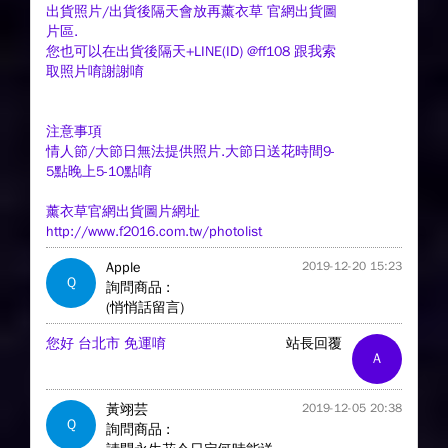
出貨照片/出貨後隔天會放再薰衣草 官網出貨圖
片區.
您也可以在出貨後隔天+LINE(ID) @ff108 跟我索
取照片唷謝謝唷
注意事項
情人節/大節日無法提供照片.大節日送花時間9-
5點晚上5-10點唷
薰衣草官網出貨圖片網址
http://www.f2016.com.tw/photolist
Apple
2019-12-20 15:23
Q
詢問商品 :
(悄悄話留言)
您好 台北市 免運唷
站長回覆
A
黃翊芸
2019-12-05 20:38
Q
詢問商品 :