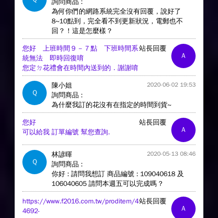
詢問商品 :
為何你們的網路系統完全沒有回覆，說好了
8~10點到，完全看不到更新狀況，電郵也不
回？！這是怎麼樣？
您好 上班時間９－７點 下班時間系
站長回覆
A
統無法 即時回復唷
您定ㄉ花禮會在時間內送到的．謝謝唷
陳小姐
2020-06-02 19:53
Q
詢問商品 :
為什麼我訂的花沒有在指定的時間到貨~
您好
站長回覆
A
可以給我 訂單編號 幫您查詢.
林諺暉
2020-05-13 08:46
Q
詢問商品 :
你好 : 請問我想訂 商品編號 : 109040618 及
106040605 請問本週五可以完成嗎 ?
https://www.f2016.com.tw/proditem/4
站長回覆
A
4692-