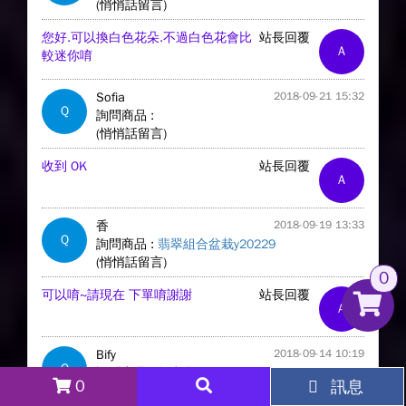
(悄悄話留言)
您好.可以換白色花朵.不過白色花會比
站長回覆
A
較迷你唷
Sofia
2018-09-21 15:32
Q
詢問商品 :
(悄悄話留言)
收到 OK
站長回覆
A
香
2018-09-19 13:33
Q
詢問商品 :
翡翠組合盆栽y20229
(悄悄話留言)
0
可以唷~請現在 下單唷謝謝
站長回覆
A
Bify
2018-09-14 10:19
Q
詢問商品 :
無商品
0
訊息
(悄悄話留言)