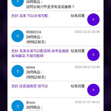
Q
詢問商品 :
請問台南六甲是否有送花服務？
您好 花束 可以全省宅配
站長回覆
A
REBECCA
2022-12-22 10:36
Q
詢問商品 :
(悄悄話留言)
您好 花束全省可以配送唷.洛帝盆栽跟
站長回覆
A
落地蘭花 不能宅配唷
kjhwa
2022-08-02 13:49
Q
詢問商品 :
(悄悄話留言)
您好 請直接購買 就可以
站長回覆
A
Bruce
2022-07-27 09:22
Q
詢問商品 :