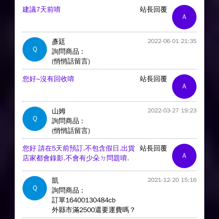
建議7天前唷
站長回覆
A
彥廷
2022-06-01 21:35
Q
詢問商品 :
(悄悄話留言)
您好~沒有回收唷
站長回覆
A
山姆
2022-03-27 19:23
Q
詢問商品 :
(悄悄話留言)
您好 請在5天前預訂.不包含假日.出貨
站長回覆
A
店家都會錄影.不會有少朵ㄉ問題唷.
凱
2021-12-20 15:16
Q
詢問商品 :
訂單16400130484cb
外縣市滿2500還要運費嗎？