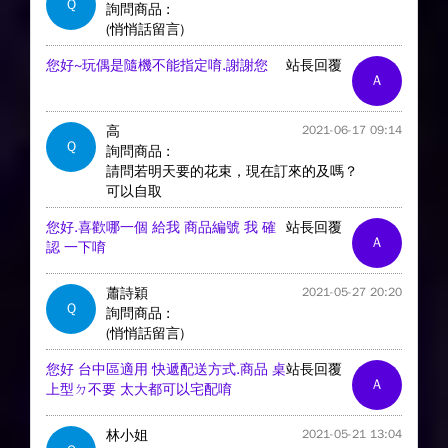
Q
詢問商品 :
(悄悄話留言)
您好~玩偶是隨機不能指定唷.謝謝您
站長回覆
A
高
2021-06-17 09:14
Q
詢問商品 :
請問若明天要的花束，現在訂來的及嗎？
可以自取
您好.喜歡哪一個 給我 商品編號 我 確
站長回覆
A
認 一下唷
蕭詩穎
2021-05-27 20:20
Q
詢問商品 :
(悄悄話留言)
您好 台中區適用 快遞配送方式.商品 桌
站長回覆
A
上型ㄉ不要 太大都可以宅配唷
林小姐
2021-05-21 13:04