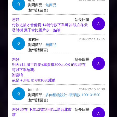
Q
詢問商品 :
無商品
(悄悄話留言)
您好
站長回覆
A
付款之後才會備貨.14號付款下單可以.現在冬天
發財樹 葉子會比圖片少一點唷.
張右宗
2018-12-11 12:35
Q
詢問商品 :
無商品
(悄悄話留言)
您好
站長回覆
A
明天到土城可以要+車資唷300元.OK 的話現在
可以下單給我.
謝謝唷.
或是 +LINE ID @ff108 謝謝
Jennifer
2018-12-10 20:29
Q
詢問商品 :
多肉植物設計~玻璃款 109101520
(悄悄話留言)
您好 現在 下單12號到可以..送台北市
站長回覆
A
唷