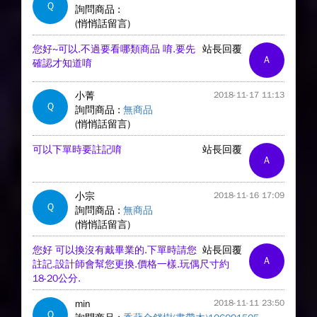
Q
詢問商品 :
(悄悄話留言)
您好~可以.不過要看哪類商品 唷.要先
站長回覆
A
確認才知道唷
小菁
2018-11-17 11:13
Q
詢問商品 :
無商品
(悄悄話留言)
可以下單時要註記唷
站長回覆
A
小宗
2018-11-16 17:09
Q
詢問商品 :
無商品
(悄悄話留言)
您好 可以換沒有戴畢業的.下單時請您
站長回覆
A
註記.設計師會幫您更換.價格一樣.玩偶尺寸約
18-20公分.
min
2018-11-11 23:50
Q