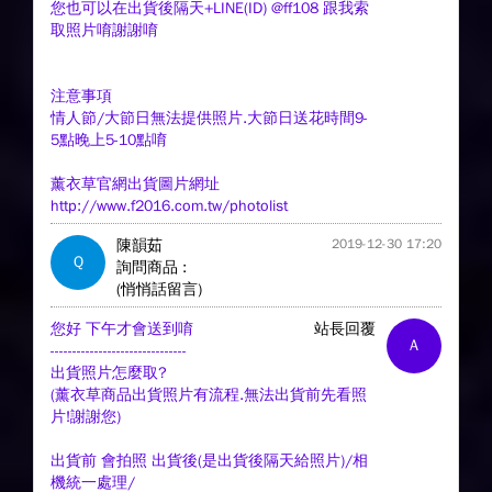
您也可以在出貨後隔天+LINE(ID) @ff108 跟我索
取照片唷謝謝唷
注意事項
情人節/大節日無法提供照片.大節日送花時間9-
5點晚上5-10點唷
薰衣草官網出貨圖片網址
http://www.f2016.com.tw/photolist
陳韻茹
2019-12-30 17:20
Q
詢問商品 :
(悄悄話留言)
您好 下午才會送到唷
站長回覆
A
-------------------------------
出貨照片怎麼取?
(薰衣草商品出貨照片有流程.無法出貨前先看照
片!謝謝您)
出貨前 會拍照 出貨後(是出貨後隔天給照片)/相
機統一處理/