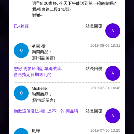
明早8:00家祭, 今天下午能送到第一殯儀館嗎?
(民權東路二段145號)
謝謝~
已+賴羅
站長回覆
A
承憲 楊
2019-08-06 19:31
Q
詢問商品 :
(悄悄話留言)
您好 需要給我訂單編號唷.
站長回覆
A
會再指定日期送到的.
Michelle
2019-07-31 14:46
Q
詢問商品 :
(悄悄話留言)
抱歉這個沒法+喔..是不一的 商品唷
站長回覆
A
風曄
2019-07-30 13:25