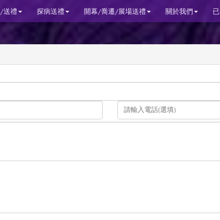
/送禮
探病送禮
開幕/喬遷/展場送禮
關於我們
已