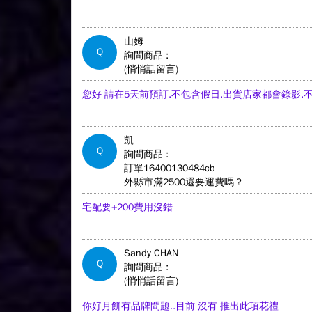
山姆
Q
詢問商品 :
(悄悄話留言)
您好 請在5天前預訂.不包含假日.出貨店家都會錄影.
凱
Q
詢問商品 :
訂單16400130484cb
外縣市滿2500還要運費嗎？
宅配要+200費用沒錯
Sandy CHAN
Q
詢問商品 :
(悄悄話留言)
你好月餅有品牌問題..目前 沒有 推出此項花禮