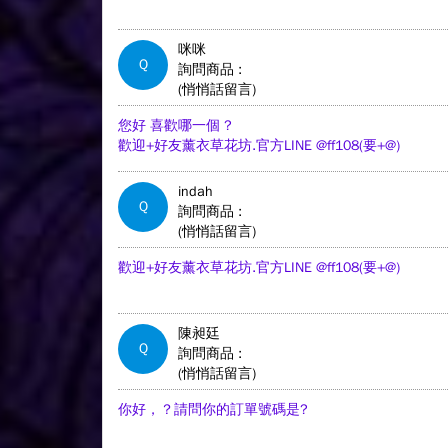
咪咪
Q
詢問商品 :
(悄悄話留言)
您好 喜歡哪一個 ?
歡迎+好友薰衣草花坊.官方LINE @ff108(要+@)
indah
Q
詢問商品 :
(悄悄話留言)
歡迎+好友薰衣草花坊.官方LINE @ff108(要+@)
陳昶廷
Q
詢問商品 :
(悄悄話留言)
你好，？請問你的訂單號碼是?