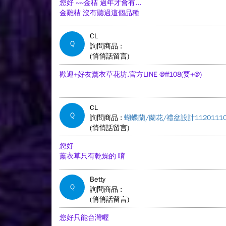
您好 ~~金桔 過年才會有...
金雞桔 沒有聽過這個品種
CL
Q
詢問商品 :
(悄悄話留言)
歡迎+好友薰衣草花坊.官方LINE @ff108(要+@)
CL
Q
詢問商品 :
蝴蝶蘭/蘭花/禮盆設計11201110
(悄悄話留言)
您好
薰衣草只有乾燥的 唷
Betty
Q
詢問商品 :
(悄悄話留言)
您好只能台灣喔