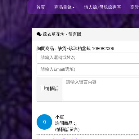
首頁
商品目錄
情人節/母親節專區
高陞
薰衣草花坊
- 留言版
詢問商品 : 缺貨~珍珠柏盆栽 108082006
悄悄話
小宸
Q
詢問商品 :
(悄悄話留言)