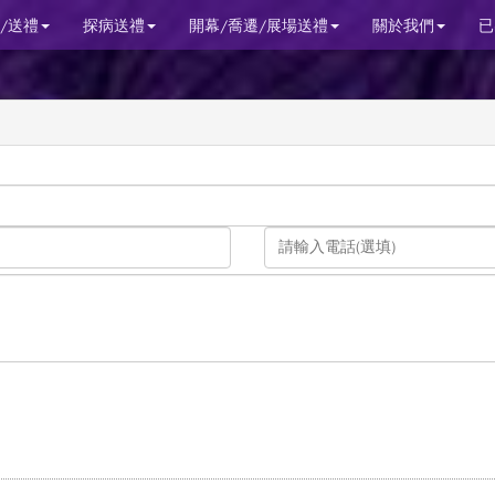
/送禮
探病送禮
開幕/喬遷/展場送禮
關於我們
已