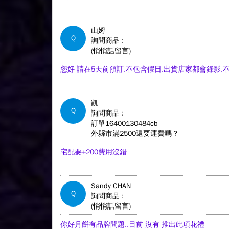
山姆
Q
詢問商品 :
(悄悄話留言)
您好 請在5天前預訂.不包含假日.出貨店家都會錄影.
凱
Q
詢問商品 :
訂單16400130484cb
外縣市滿2500還要運費嗎？
宅配要+200費用沒錯
Sandy CHAN
Q
詢問商品 :
(悄悄話留言)
你好月餅有品牌問題..目前 沒有 推出此項花禮