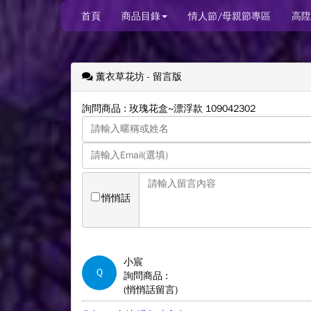
首頁
商品目錄
情人節/母親節專區
高陞
薰衣草花坊
- 留言版
詢問商品 : 玫瑰花盒~漂浮款 109042302
悄悄話
小宸
Q
詢問商品 :
(悄悄話留言)