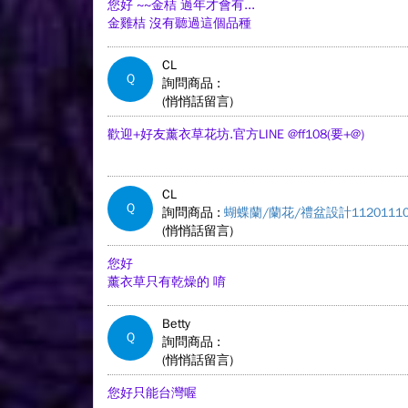
您好 ~~金桔 過年才會有...
金雞桔 沒有聽過這個品種
CL
Q
詢問商品 :
(悄悄話留言)
歡迎+好友薰衣草花坊.官方LINE @ff108(要+@)
CL
Q
詢問商品 :
蝴蝶蘭/蘭花/禮盆設計11201110
(悄悄話留言)
您好
薰衣草只有乾燥的 唷
Betty
Q
詢問商品 :
(悄悄話留言)
您好只能台灣喔