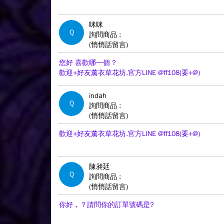
咪咪
Q
詢問商品 :
(悄悄話留言)
您好 喜歡哪一個 ?
歡迎+好友薰衣草花坊.官方LINE @ff108(要+@)
indah
Q
詢問商品 :
(悄悄話留言)
歡迎+好友薰衣草花坊.官方LINE @ff108(要+@)
陳昶廷
Q
詢問商品 :
(悄悄話留言)
你好，？請問你的訂單號碼是?