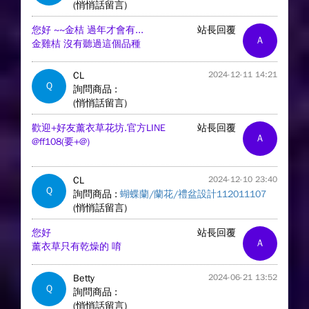
(悄悄話留言)
您好 ~~金桔 過年才會有...
站長回覆
A
金雞桔 沒有聽過這個品種
CL
2024-12-11 14:21
Q
詢問商品 :
(悄悄話留言)
歡迎+好友薰衣草花坊.官方LINE
站長回覆
A
@ff108(要+@)
CL
2024-12-10 23:40
Q
詢問商品 :
蝴蝶蘭/蘭花/禮盆設計112011107
(悄悄話留言)
您好
站長回覆
A
薰衣草只有乾燥的 唷
Betty
2024-06-21 13:52
Q
詢問商品 :
(悄悄話留言)