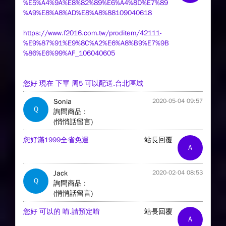
%E5%A4%9A%E8%82%89%E6%A4%8D%E7%89
%A9%E8%A8%AD%E8%A8%88109040618
https://www.f2016.com.tw/proditem/42111-
%E9%87%91%E9%8C%A2%E6%A8%B9%E7%9B
%86%E6%99%AF_106040605
您好 現在 下單 周5 可以配送.台北區域
Sonia
2020-05-04 09:57
Q
詢問商品 :
(悄悄話留言)
您好滿1999全省免運
站長回覆
A
Jack
2020-02-04 08:53
Q
詢問商品 :
(悄悄話留言)
您好 可以的 唷.請預定唷
站長回覆
A