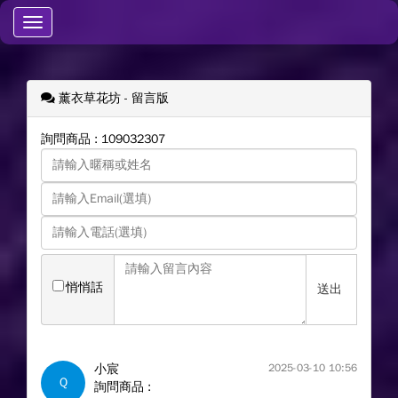
Toggle
navigation
薰衣草花坊
- 留言版
詢問商品 : 109032307
悄悄話
送出
小宸
2025-03-10 10:56
Q
詢問商品 :