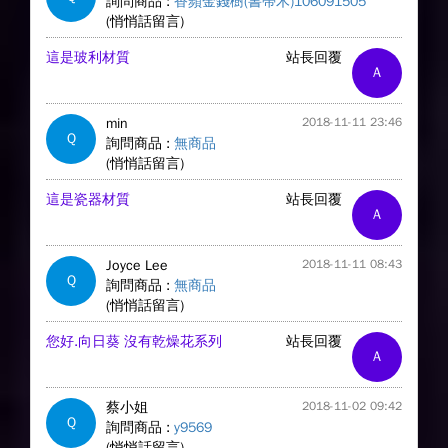
詢問商品 :
香蘋金錢樹(書帶木)106091505
(悄悄話留言)
這是玻利材質
站長回覆
A
min
2018-11-11 23:46
Q
詢問商品 :
無商品
(悄悄話留言)
這是瓷器材質
站長回覆
A
Joyce Lee
2018-11-11 08:43
Q
詢問商品 :
無商品
(悄悄話留言)
您好.向日葵 沒有乾燥花系列
站長回覆
A
蔡小姐
2018-11-02 09:42
Q
詢問商品 :
y9569
(悄悄話留言)