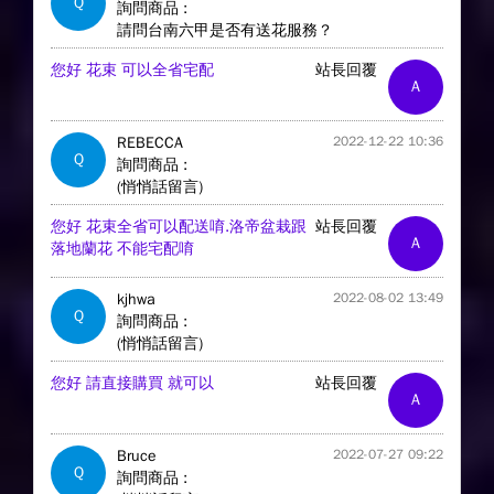
Q
詢問商品 :
請問台南六甲是否有送花服務？
您好 花束 可以全省宅配
站長回覆
A
REBECCA
2022-12-22 10:36
Q
詢問商品 :
(悄悄話留言)
您好 花束全省可以配送唷.洛帝盆栽跟
站長回覆
A
落地蘭花 不能宅配唷
kjhwa
2022-08-02 13:49
Q
詢問商品 :
(悄悄話留言)
您好 請直接購買 就可以
站長回覆
A
Bruce
2022-07-27 09:22
Q
詢問商品 :