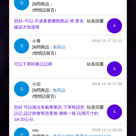
Q
詢問商品 :
(悄悄話留言)
您好~可以.不過要看哪類商品 唷.要先
站長回覆
A
確認才知道唷
小菁
2018-11-17 11:13
Q
詢問商品 :
無商品
(悄悄話留言)
可以下單時要註記唷
站長回覆
A
小宗
2018-11-16 17:09
Q
詢問商品 :
無商品
(悄悄話留言)
您好 可以換沒有戴畢業的.下單時請您
站長回覆
A
註記.設計師會幫您更換.價格一樣.玩偶尺寸約
18-20公分.
min
2018-11-11 23:50
Q