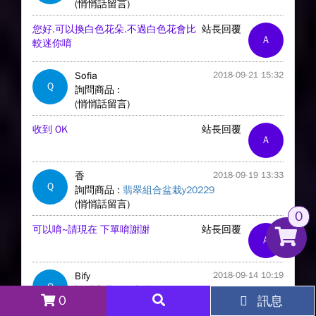
(悄悄話留言)
您好.可以換白色花朵.不過白色花會比
站長回覆
A
較迷你唷
Sofia
2018-09-21 15:32
Q
詢問商品 :
(悄悄話留言)
收到 OK
站長回覆
A
香
2018-09-19 13:33
Q
詢問商品 :
翡翠組合盆栽y20229
(悄悄話留言)
0
可以唷~請現在 下單唷謝謝
站長回覆
A
Bify
2018-09-14 10:19
Q
詢問商品 :
無商品
0
訊息
(悄悄話留言)