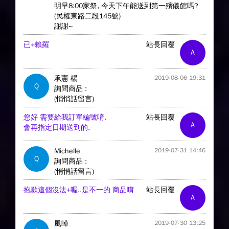
明早8:00家祭, 今天下午能送到第一殯儀館嗎?
(民權東路二段145號)
謝謝~
已+賴羅
站長回覆
A
承憲 楊
2019-08-06 19:31
Q
詢問商品 :
(悄悄話留言)
您好 需要給我訂單編號唷.
站長回覆
A
會再指定日期送到的.
Michelle
2019-07-31 14:46
Q
詢問商品 :
(悄悄話留言)
抱歉這個沒法+喔..是不一的 商品唷
站長回覆
A
風曄
2019-07-30 13:25