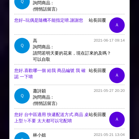
Q
詢問商品 :
(悄悄話留言)
您好~玩偶是隨機不能指定唷.謝謝您
站長回覆
A
高
2021-06-17 09:14
Q
詢問商品 :
請問若明天要的花束，現在訂來的及嗎？
可以自取
您好.喜歡哪一個 給我 商品編號 我 確
站長回覆
A
認 一下唷
蕭詩穎
2021-05-27 20:20
Q
詢問商品 :
(悄悄話留言)
您好 台中區適用 快遞配送方式.商品 桌
站長回覆
A
上型ㄉ不要 太大都可以宅配唷
林小姐
2021-05-21 13:04