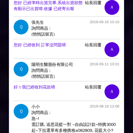
您好 已經準時出貨完畢.系統出貨狀態
站長回覆
A
有顯示已出貨唷.收據 已經寄出喔
張先生
2019-09-16 10:10
Q
詢問商品 :
(悄悄話留言)
您好 已經收到 訂單沒問題唷
站長回覆
A
陽明生醫股份有限公司
2019-09-11 10:01
Q
詢問商品 :
(悄悄話留言)
好ㄉ我已經收到花款唷
站長回覆
A
小小
2019-08-19 12:06
Q
詢問商品 :
急~!
需訂購, 追思花籃一對 ~自由設計款~特價3000
起~下拉選單有多種價格a082809, 花藍大小?