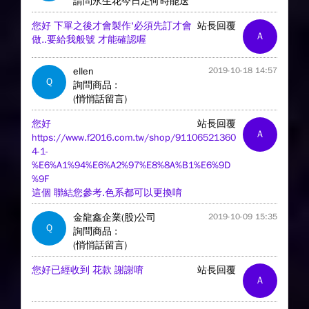
請問永生花今日定何時能送
您好 下單之後才會製作'必須先訂才會
站長回覆
A
做..要給我般號 才能確認喔
ellen
2019-10-18 14:57
Q
詢問商品 :
(悄悄話留言)
您好
站長回覆
A
https://www.f2016.com.tw/shop/91106521360
4-1-
%E6%A1%94%E6%A2%97%E8%8A%B1%E6%9D
%9F
這個 聯結您參考.色系都可以更換唷
金龍鑫企業(股)公司
2019-10-09 15:35
Q
詢問商品 :
(悄悄話留言)
您好已經收到 花款 謝謝唷
站長回覆
A