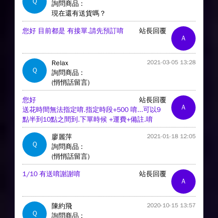
Q
詢問商品 :
現在還有送貨嗎？
您好 目前都是 有接單.請先預訂唷
站長回覆
A
Relax
2021-03-05 13:28
Q
詢問商品 :
(悄悄話留言)
您好
站長回覆
A
送花時間無法指定唷.指定時段+500 唷...可以9
點半到10點之間到.下單時候 +運費+備註.唷
廖麗萍
2021-01-18 12:05
Q
詢問商品 :
(悄悄話留言)
1/10 有送唷謝謝唷
站長回覆
A
陳約飛
2020-10-15 13:57
Q
詢問商品 :