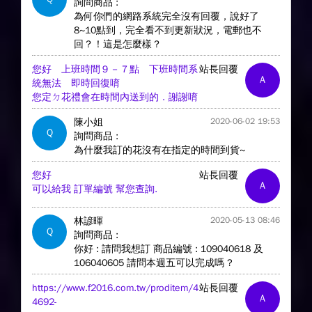
詢問商品 :
為何你們的網路系統完全沒有回覆，說好了
8~10點到，完全看不到更新狀況，電郵也不
回？！這是怎麼樣？
您好 上班時間９－７點 下班時間系
站長回覆
A
統無法 即時回復唷
您定ㄉ花禮會在時間內送到的．謝謝唷
陳小姐
2020-06-02 19:53
Q
詢問商品 :
為什麼我訂的花沒有在指定的時間到貨~
您好
站長回覆
A
可以給我 訂單編號 幫您查詢.
林諺暉
2020-05-13 08:46
Q
詢問商品 :
你好 : 請問我想訂 商品編號 : 109040618 及
106040605 請問本週五可以完成嗎 ?
https://www.f2016.com.tw/proditem/4
站長回覆
A
4692-