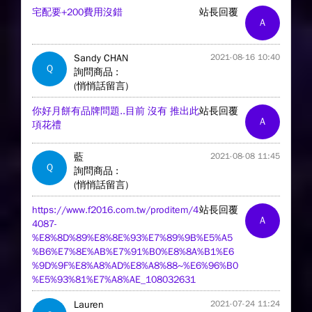
宅配要+200費用沒錯
站長回覆
A
Sandy CHAN
2021-08-16 10:40
Q
詢問商品 :
(悄悄話留言)
你好月餅有品牌問題..目前 沒有 推出此
站長回覆
A
項花禮
藍
2021-08-08 11:45
Q
詢問商品 :
(悄悄話留言)
https://www.f2016.com.tw/proditem/4
站長回覆
A
4087-
%E8%8D%89%E8%8E%93%E7%89%9B%E5%A5
%B6%E7%8E%AB%E7%91%B0%E8%8A%B1%E6
%9D%9F%E8%A8%AD%E8%A8%88~%E6%96%B0
%E5%93%81%E7%A8%AE_108032631
Lauren
2021-07-24 11:24