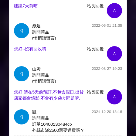
建議7天前唷
站長回覆
A
彥廷
2022-06-01 21:35
Q
詢問商品 :
(悄悄話留言)
您好~沒有回收唷
站長回覆
A
山姆
2022-03-27 19:23
Q
詢問商品 :
(悄悄話留言)
您好 請在5天前預訂.不包含假日.出貨
站長回覆
A
店家都會錄影.不會有少朵ㄉ問題唷.
凱
2021-12-20 15:16
Q
詢問商品 :
訂單16400130484cb
外縣市滿2500還要運費嗎？