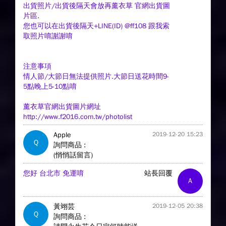
出貨照片/出貨後隔天會放再薰衣草 官網出貨圖
片區.
您也可以在出貨後隔天+LINE(ID) @ff108 跟我索
取照片唷謝謝唷
注意事項
情人節/大節日無法提供照片.大節日送花時間9-
5點晚上5-10點唷
薰衣草官網出貨圖片網址
http://www.f2016.com.tw/photolist
Apple
2019-12-20 15:23
Q
詢問商品 :
(悄悄話留言)
您好 台北市 免運唷
站長回覆
A
黃翊芸
2019-12-05 20:38
Q
詢問商品 :