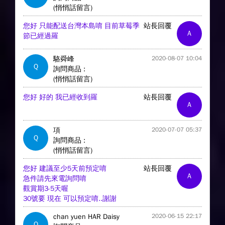
(悄悄話留言)
您好 只能配送台灣本島唷 目前草莓季
站長回覆
A
節已經過羅
駱舜峰
2020-08-07 10:04
Q
詢問商品 :
(悄悄話留言)
您好 好的 我已經收到羅
站長回覆
A
項
2020-07-07 05:37
Q
詢問商品 :
(悄悄話留言)
您好 建議至少5天前預定唷
站長回覆
A
急件請先來電詢問唷
觀賞期3-5天喔
30號要 現在 可以預定唷..謝謝
chan yuen HAR Daisy
2020-06-15 22:17
Q