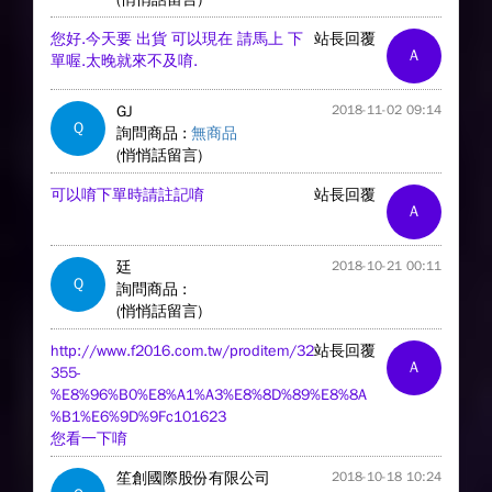
您好.今天要 出貨 可以現在 請馬上 下
站長回覆
A
單喔.太晚就來不及唷.
GJ
2018-11-02 09:14
Q
詢問商品 :
無商品
(悄悄話留言)
可以唷下單時請註記唷
站長回覆
A
廷
2018-10-21 00:11
Q
詢問商品 :
(悄悄話留言)
http://www.f2016.com.tw/proditem/32
站長回覆
A
355-
%E8%96%B0%E8%A1%A3%E8%8D%89%E8%8A
%B1%E6%9D%9Fc101623
您看一下唷
笙創國際股份有限公司
2018-10-18 10:24