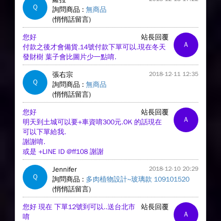
Q
詢問商品 :
無商品
(悄悄話留言)
您好
站長回覆
A
付款之後才會備貨.14號付款下單可以.現在冬天
發財樹 葉子會比圖片少一點唷.
張右宗
2018-12-11 12:35
Q
詢問商品 :
無商品
(悄悄話留言)
您好
站長回覆
A
明天到土城可以要+車資唷300元.OK 的話現在
可以下單給我.
謝謝唷.
或是 +LINE ID @ff108 謝謝
Jennifer
2018-12-10 20:29
Q
詢問商品 :
多肉植物設計~玻璃款 109101520
(悄悄話留言)
您好 現在 下單12號到可以..送台北市
站長回覆
A
唷