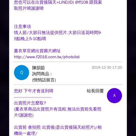
您也可以在出貨後隔天+LINE(ID) @ff108 跟我索
取照片唷謝謝唷
注意事項
情人節/大節日無法提供照片.大節日送花時間9-
5點晚上5-10點唷
薰衣草官網出貨圖片網址
http://www.f2016.com.tw/photolist
陳韻茹
2019-12-30 17:20
Q
詢問商品 :
(悄悄話留言)
您好 下午才會送到唷
站長回覆
A
-------------------------------
出貨照片怎麼取?
(薰衣草商品出貨照片有流程.無法出貨前先看照
片!謝謝您)
出貨前 會拍照 出貨後(是出貨後隔天給照片)/相
機統一處理/