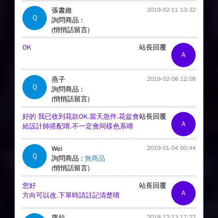
張書維
2019-02-11 13:32
Q
詢問商品 :
(悄悄話留言)
OK
站長回覆
A
燕子
2019-02-08 12:08
Q
詢問商品 :
(悄悄話留言)
好的 我已收到花款OK.當天急件.花盆會
站長回覆
A
給設計師搭配唷.不一定會同樣色系唷
Wei
2019-01-04 00:44
Q
詢問商品 :
無商品
(悄悄話留言)
您好
站長回覆
A
方向可以改.下單時請註記清楚唷
蘿拉
2018-12-13 17:22