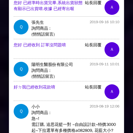
您好 已經準時出貨完畢.系統出貨狀態
站長回覆
A
有顯示已出貨唷.收據 已經寄出喔
張先生
2019-09-16 10:10
Q
詢問商品 :
(悄悄話留言)
您好 已經收到 訂單沒問題唷
站長回覆
A
陽明生醫股份有限公司
2019-09-11 10:01
Q
詢問商品 :
(悄悄話留言)
好ㄉ我已經收到花款唷
站長回覆
A
小小
2019-08-19 12:06
Q
詢問商品 :
急~!
需訂購, 追思花籃一對 ~自由設計款~特價3000
起~下拉選單有多種價格a082809, 花藍大小?