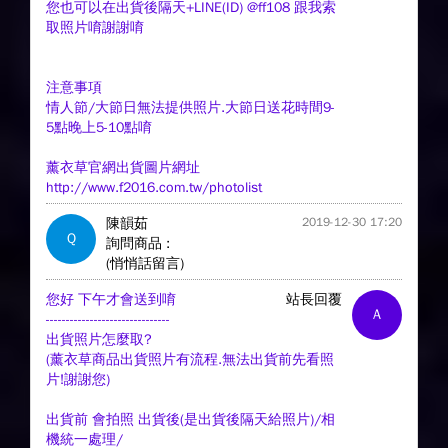
您也可以在出貨後隔天+LINE(ID) @ff108 跟我索
取照片唷謝謝唷
注意事項
情人節/大節日無法提供照片.大節日送花時間9-
5點晚上5-10點唷
薰衣草官網出貨圖片網址
http://www.f2016.com.tw/photolist
陳韻茹
2019-12-30 17:20
Q
詢問商品 :
(悄悄話留言)
您好 下午才會送到唷
站長回覆
A
-------------------------------
出貨照片怎麼取?
(薰衣草商品出貨照片有流程.無法出貨前先看照
片!謝謝您)
出貨前 會拍照 出貨後(是出貨後隔天給照片)/相
機統一處理/