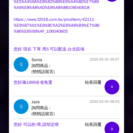
%E5%A4%9A%E8%82%89%E6%A4%8D%E7%89
%A9%E8%A8%AD%E8%A8%88109040618
https://www.f2016.com.tw/proditem/42111-
%E9%87%91%E9%8C%A2%E6%A8%B9%E7%9B
%86%E6%99%AF_106040605
您好 現在 下單 周5 可以配送.台北區域
Sonia
2020-05-04 09:57
Q
詢問商品 :
(悄悄話留言)
您好滿1999全省免運
站長回覆
A
Jack
2020-02-04 08:53
Q
詢問商品 :
(悄悄話留言)
您好 可以的 唷.請預定唷
站長回覆
A