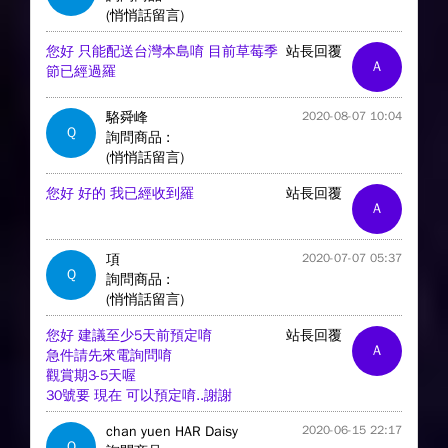
(悄悄話留言)
您好 只能配送台灣本島唷 目前草莓季
站長回覆
A
節已經過羅
駱舜峰
2020-08-07 10:04
Q
詢問商品 :
(悄悄話留言)
您好 好的 我已經收到羅
站長回覆
A
項
2020-07-07 05:37
Q
詢問商品 :
(悄悄話留言)
您好 建議至少5天前預定唷
站長回覆
A
急件請先來電詢問唷
觀賞期3-5天喔
30號要 現在 可以預定唷..謝謝
chan yuen HAR Daisy
2020-06-15 22:17
Q