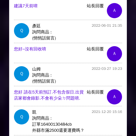
建議7天前唷
站長回覆
A
彥廷
2022-06-01 21:35
Q
詢問商品 :
(悄悄話留言)
您好~沒有回收唷
站長回覆
A
山姆
2022-03-27 19:23
Q
詢問商品 :
(悄悄話留言)
您好 請在5天前預訂.不包含假日.出貨
站長回覆
A
店家都會錄影.不會有少朵ㄉ問題唷.
凱
2021-12-20 15:16
Q
詢問商品 :
訂單16400130484cb
外縣市滿2500還要運費嗎？