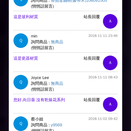
詢問商品 :
香蘋金錢樹(書帶木)106091505
(悄悄話留言)
這是玻利材質
站長回覆
A
min
2018-11-11 23:46
Q
詢問商品 :
無商品
(悄悄話留言)
這是瓷器材質
站長回覆
A
Joyce Lee
2018-11-11 08:43
Q
詢問商品 :
無商品
(悄悄話留言)
您好.向日葵 沒有乾燥花系列
站長回覆
A
蔡小姐
2018-11-02 09:42
Q
詢問商品 :
y9569
(悄悄話留言)