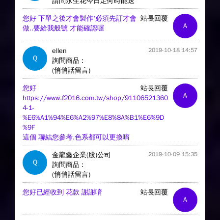
請問永生花今日定何時能送
您好 下單之後才會製作'必須先訂才會
站長回覆
A
做..要給我般號 才能確認喔
ellen
2019-10-18 14:57
Q
詢問商品 :
(悄悄話留言)
您好
站長回覆
A
https://www.f2016.com.tw/shop/91106521360
4-1-
%E6%A1%94%E6%A2%97%E8%8A%B1%E6%9D
%9F
這個 聯結您參考.色系都可以更換唷
金龍鑫企業(股)公司
2019-10-09 15:35
Q
詢問商品 :
(悄悄話留言)
您好已經收到 花款 謝謝唷
站長回覆
A