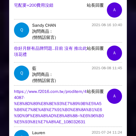
宅配要+200費用沒錯
站長回覆
A
Sandy CHAN
2021-08-16 10:40
Q
詢問商品 :
(悄悄話留言)
你好月餅有品牌問題..目前 沒有 推出此
站長回覆
A
項花禮
藍
2021-08-08 11:45
Q
詢問商品 :
(悄悄話留言)
https://www.f2016.com.tw/proditem/4
站長回覆
A
4087-
%E8%8D%89%E8%8E%93%E7%89%9B%E5%A5
%B6%E7%8E%AB%E7%91%B0%E8%8A%B1%E6
%9D%9F%E8%A8%AD%E8%A8%88~%E6%96%B0
%E5%93%81%E7%A8%AE_108032631
Lauren
2021-07-24 11:24