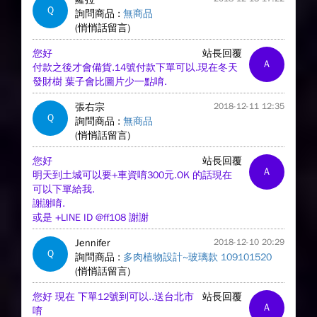
Q
詢問商品 :
無商品
(悄悄話留言)
您好
站長回覆
A
付款之後才會備貨.14號付款下單可以.現在冬天
發財樹 葉子會比圖片少一點唷.
張右宗
2018-12-11 12:35
Q
詢問商品 :
無商品
(悄悄話留言)
您好
站長回覆
A
明天到土城可以要+車資唷300元.OK 的話現在
可以下單給我.
謝謝唷.
或是 +LINE ID @ff108 謝謝
Jennifer
2018-12-10 20:29
Q
詢問商品 :
多肉植物設計~玻璃款 109101520
(悄悄話留言)
您好 現在 下單12號到可以..送台北市
站長回覆
A
唷