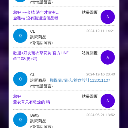
(悄悄話留言)
您好 ~~金桔 過年才會有...
站長回覆
A
金雞桔 沒有聽過這個品種
CL
2024-12-11 14:21
Q
詢問商品 :
(悄悄話留言)
歡迎+好友薰衣草花坊.官方LINE
站長回覆
A
@ff108(要+@)
CL
2024-12-10 23:40
Q
詢問商品 :
蝴蝶蘭/蘭花/禮盆設計112011107
(悄悄話留言)
您好
站長回覆
A
薰衣草只有乾燥的 唷
Betty
2024-06-21 13:52
Q
詢問商品 :
(悄悄話留言)