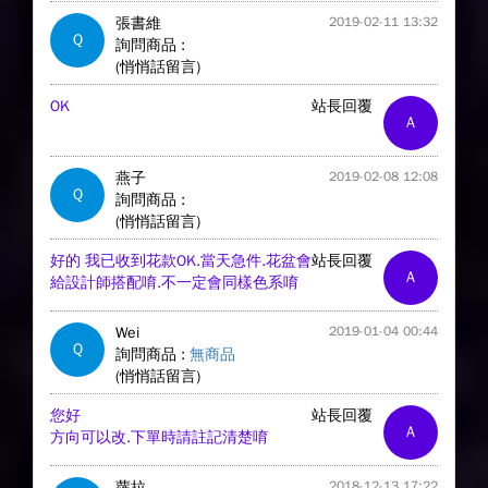
張書維
2019-02-11 13:32
Q
詢問商品 :
(悄悄話留言)
OK
站長回覆
A
燕子
2019-02-08 12:08
Q
詢問商品 :
(悄悄話留言)
好的 我已收到花款OK.當天急件.花盆會
站長回覆
A
給設計師搭配唷.不一定會同樣色系唷
Wei
2019-01-04 00:44
Q
詢問商品 :
無商品
(悄悄話留言)
您好
站長回覆
A
方向可以改.下單時請註記清楚唷
蘿拉
2018-12-13 17:22