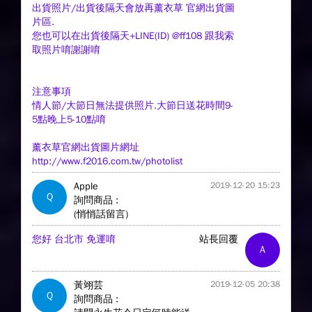
出貨照片/出貨後隔天會放再薰衣草 官網出貨圖
片區.
您也可以在出貨後隔天+LINE(ID) @ff108 跟我索
取照片唷謝謝唷
注意事項
情人節/大節日無法提供照片.大節日送花時間9-
5點晚上5-10點唷
薰衣草官網出貨圖片網址
http://www.f2016.com.tw/photolist
Apple
2019-12-20 15:23
Q
詢問商品 :
(悄悄話留言)
您好 台北市 免運唷
站長回覆
A
黃翊芸
2019-12-05 20:38
Q
詢問商品 :