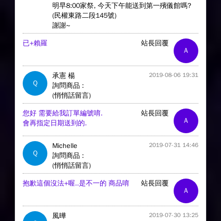
明早8:00家祭, 今天下午能送到第一殯儀館嗎?
(民權東路二段145號)
謝謝~
已+賴羅
站長回覆
A
承憲 楊
2019-08-06 19:31
Q
詢問商品 :
(悄悄話留言)
您好 需要給我訂單編號唷.
站長回覆
A
會再指定日期送到的.
Michelle
2019-07-31 14:46
Q
詢問商品 :
(悄悄話留言)
抱歉這個沒法+喔..是不一的 商品唷
站長回覆
A
風曄
2019-07-30 13:25