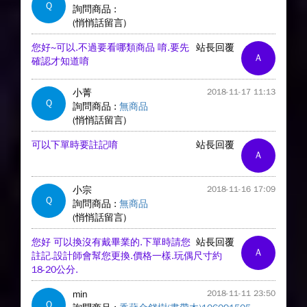
Q
詢問商品 :
(悄悄話留言)
您好~可以.不過要看哪類商品 唷.要先
站長回覆
A
確認才知道唷
小菁
2018-11-17 11:13
Q
詢問商品 :
無商品
(悄悄話留言)
可以下單時要註記唷
站長回覆
A
小宗
2018-11-16 17:09
Q
詢問商品 :
無商品
(悄悄話留言)
您好 可以換沒有戴畢業的.下單時請您
站長回覆
A
註記.設計師會幫您更換.價格一樣.玩偶尺寸約
18-20公分.
min
2018-11-11 23:50
Q