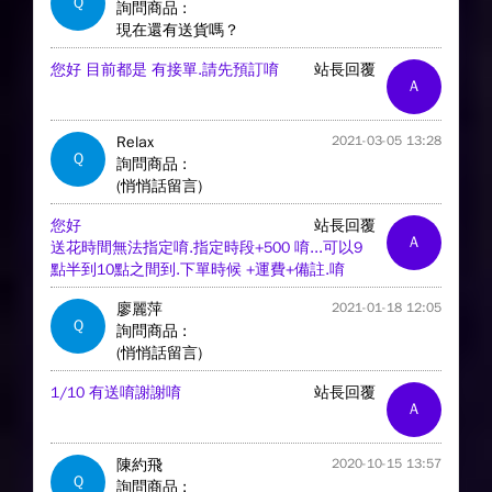
Q
詢問商品 :
現在還有送貨嗎？
您好 目前都是 有接單.請先預訂唷
站長回覆
A
Relax
2021-03-05 13:28
Q
詢問商品 :
(悄悄話留言)
您好
站長回覆
A
送花時間無法指定唷.指定時段+500 唷...可以9
點半到10點之間到.下單時候 +運費+備註.唷
廖麗萍
2021-01-18 12:05
Q
詢問商品 :
(悄悄話留言)
1/10 有送唷謝謝唷
站長回覆
A
陳約飛
2020-10-15 13:57
Q
詢問商品 :