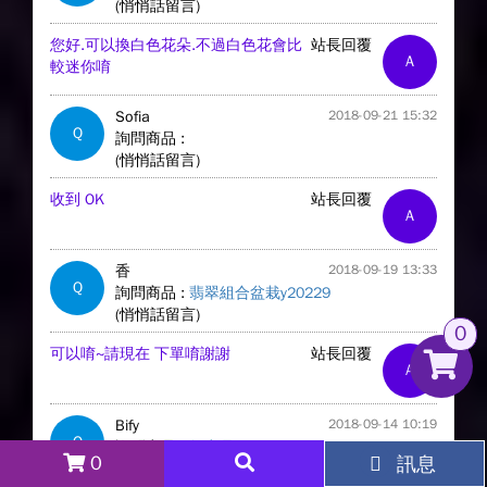
(悄悄話留言)
您好.可以換白色花朵.不過白色花會比
站長回覆
A
較迷你唷
Sofia
2018-09-21 15:32
Q
詢問商品 :
(悄悄話留言)
收到 OK
站長回覆
A
香
2018-09-19 13:33
Q
詢問商品 :
翡翠組合盆栽y20229
(悄悄話留言)
0
可以唷~請現在 下單唷謝謝
站長回覆
A
Bify
2018-09-14 10:19
Q
詢問商品 :
無商品
0
訊息
(悄悄話留言)