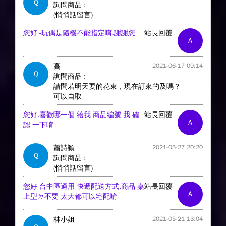
Q
詢問商品 :
(悄悄話留言)
您好~玩偶是隨機不能指定唷.謝謝您
站長回覆
A
高
2021-06-17 09:14
Q
詢問商品 :
請問若明天要的花束，現在訂來的及嗎？
可以自取
您好.喜歡哪一個 給我 商品編號 我 確
站長回覆
A
認 一下唷
蕭詩穎
2021-05-27 20:20
Q
詢問商品 :
(悄悄話留言)
您好 台中區適用 快遞配送方式.商品 桌
站長回覆
A
上型ㄉ不要 太大都可以宅配唷
林小姐
2021-05-21 13:04