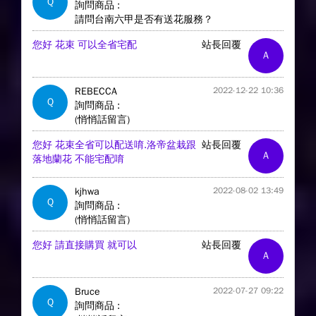
Q
詢問商品 :
請問台南六甲是否有送花服務？
您好 花束 可以全省宅配
站長回覆
A
REBECCA
2022-12-22 10:36
Q
詢問商品 :
(悄悄話留言)
您好 花束全省可以配送唷.洛帝盆栽跟
站長回覆
A
落地蘭花 不能宅配唷
kjhwa
2022-08-02 13:49
Q
詢問商品 :
(悄悄話留言)
您好 請直接購買 就可以
站長回覆
A
Bruce
2022-07-27 09:22
Q
詢問商品 :