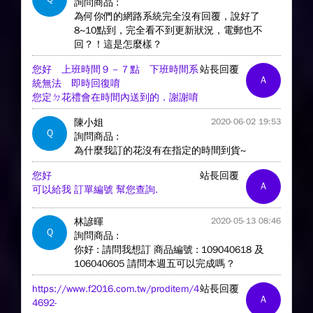
詢問商品 :
為何你們的網路系統完全沒有回覆，說好了
8~10點到，完全看不到更新狀況，電郵也不
回？！這是怎麼樣？
您好 上班時間９－７點 下班時間系
站長回覆
A
統無法 即時回復唷
您定ㄉ花禮會在時間內送到的．謝謝唷
陳小姐
2020-06-02 19:53
Q
詢問商品 :
為什麼我訂的花沒有在指定的時間到貨~
您好
站長回覆
A
可以給我 訂單編號 幫您查詢.
林諺暉
2020-05-13 08:46
Q
詢問商品 :
你好 : 請問我想訂 商品編號 : 109040618 及
106040605 請問本週五可以完成嗎 ?
https://www.f2016.com.tw/proditem/4
站長回覆
A
4692-