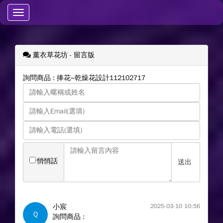
Toggle
navigation
薰衣草花坊
- 留言版
詢問商品 : 捧花~乾燥花設計112102717
悄悄話
送出
小宸
2025-03-10 10:56
Q
詢問商品 :