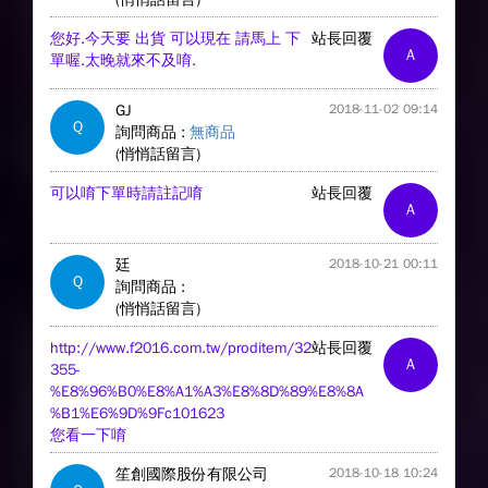
您好.今天要 出貨 可以現在 請馬上 下
站長回覆
A
單喔.太晚就來不及唷.
GJ
2018-11-02 09:14
Q
詢問商品 :
無商品
(悄悄話留言)
可以唷下單時請註記唷
站長回覆
A
廷
2018-10-21 00:11
Q
詢問商品 :
(悄悄話留言)
http://www.f2016.com.tw/proditem/32
站長回覆
A
355-
%E8%96%B0%E8%A1%A3%E8%8D%89%E8%8A
%B1%E6%9D%9Fc101623
您看一下唷
笙創國際股份有限公司
2018-10-18 10:24