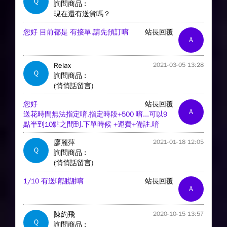
Q
詢問商品 :
現在還有送貨嗎？
您好 目前都是 有接單.請先預訂唷
站長回覆
A
Relax
2021-03-05 13:28
Q
詢問商品 :
(悄悄話留言)
您好
站長回覆
A
送花時間無法指定唷.指定時段+500 唷...可以9
點半到10點之間到.下單時候 +運費+備註.唷
廖麗萍
2021-01-18 12:05
Q
詢問商品 :
(悄悄話留言)
1/10 有送唷謝謝唷
站長回覆
A
陳約飛
2020-10-15 13:57
Q
詢問商品 :