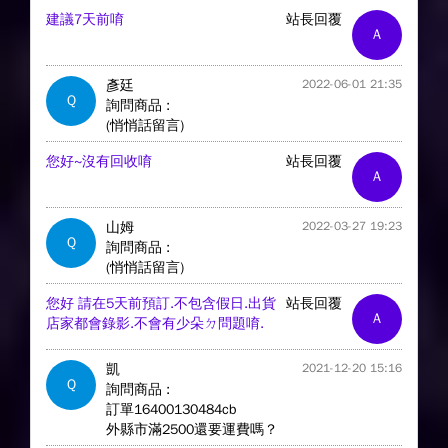
建議7天前唷
站長回覆
A
彥廷
2022-06-01 21:35
Q
詢問商品 :
(悄悄話留言)
您好~沒有回收唷
站長回覆
A
山姆
2022-03-27 19:23
Q
詢問商品 :
(悄悄話留言)
您好 請在5天前預訂.不包含假日.出貨
站長回覆
A
店家都會錄影.不會有少朵ㄉ問題唷.
凱
2021-12-20 15:16
Q
詢問商品 :
訂單16400130484cb
外縣市滿2500還要運費嗎？