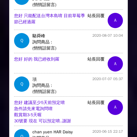
(悄悄話留言)
您好 只能配送台灣本島唷 目前草莓季
站長回覆
A
節已經過羅
駱舜峰
2020-08-07 10:04
Q
詢問商品 :
(悄悄話留言)
您好 好的 我已經收到羅
站長回覆
A
項
2020-07-07 05:37
Q
詢問商品 :
(悄悄話留言)
您好 建議至少5天前預定唷
站長回覆
A
急件請先來電詢問唷
觀賞期3-5天喔
30號要 現在 可以預定唷..謝謝
chan yuen HAR Daisy
2020-06-15 22:17
Q