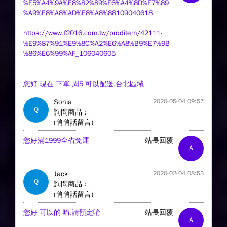
%E5%A4%9A%E8%82%89%E6%A4%8D%E7%89
%A9%E8%A8%AD%E8%A8%88109040618
https://www.f2016.com.tw/proditem/42111-
%E9%87%91%E9%8C%A2%E6%A8%B9%E7%9B
%86%E6%99%AF_106040605
您好 現在 下單 周5 可以配送.台北區域
Sonia
2020-05-04 09:57
Q
詢問商品 :
(悄悄話留言)
您好滿1999全省免運
站長回覆
A
Jack
2020-02-04 08:53
Q
詢問商品 :
(悄悄話留言)
您好 可以的 唷.請預定唷
站長回覆
A