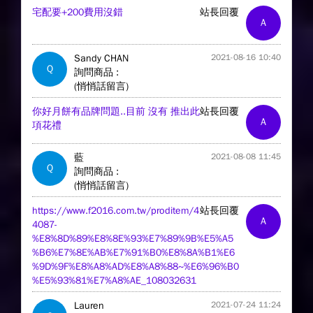
宅配要+200費用沒錯
站長回覆
A
Sandy CHAN
2021-08-16 10:40
Q
詢問商品 :
(悄悄話留言)
你好月餅有品牌問題..目前 沒有 推出此
站長回覆
A
項花禮
藍
2021-08-08 11:45
Q
詢問商品 :
(悄悄話留言)
https://www.f2016.com.tw/proditem/4
站長回覆
A
4087-
%E8%8D%89%E8%8E%93%E7%89%9B%E5%A5
%B6%E7%8E%AB%E7%91%B0%E8%8A%B1%E6
%9D%9F%E8%A8%AD%E8%A8%88~%E6%96%B0
%E5%93%81%E7%A8%AE_108032631
Lauren
2021-07-24 11:24