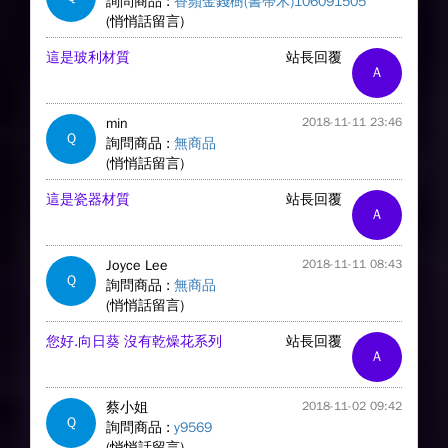
詢問商品 :
香蘋金錢樹(書帶木)106091505
(悄悄話留言)
這是玻利材質
站長回覆
A
min
2018-11-11 23:46
Q
詢問商品 :
無商品
(悄悄話留言)
這是瓷器材質
站長回覆
A
Joyce Lee
2018-11-11 08:43
Q
詢問商品 :
無商品
(悄悄話留言)
您好.向日葵 沒有乾燥花系列
站長回覆
A
蔡小姐
2018-11-02 09:42
Q
詢問商品 :
y9569
(悄悄話留言)