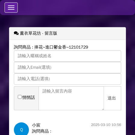
Toggle
navigation
薰衣草花坊
- 留言版
詢問商品 : 捧花~進口鬱金香~12101729
悄悄話
送出
小宸
2025-03-10 10:56
Q
詢問商品 :