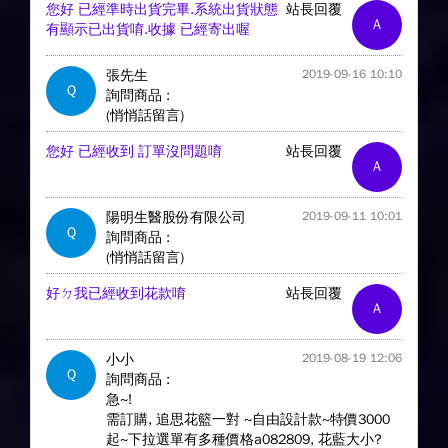
您好 已經準時出貨完畢.系統出貨狀態
站長回覆
A
有顯示已出貨唷.收據 已經寄出喔
張先生
2019-09-16 10:10
Q
詢問商品 :
(悄悄話留言)
您好 已經收到 訂單沒問題唷
站長回覆
A
陽明生醫股份有限公司
2019-09-11 10:01
Q
詢問商品 :
(悄悄話留言)
好ㄉ我已經收到花款唷
站長回覆
A
小小
2019-08-19 12:06
Q
詢問商品 :
急~!
需訂購, 追思花籃一對 ~自由設計款~特價3000
起~下拉選單有多種價格a082809, 花藍大小?