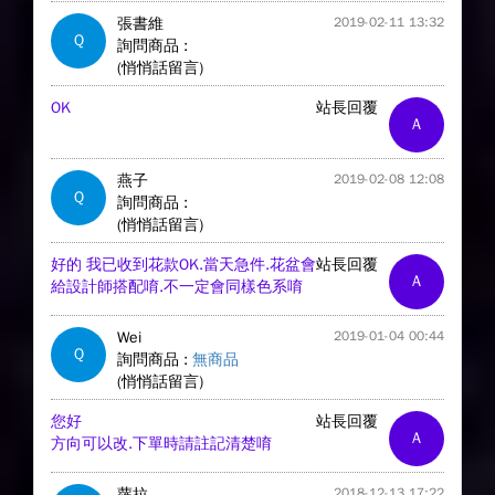
張書維
2019-02-11 13:32
Q
詢問商品 :
(悄悄話留言)
OK
站長回覆
A
燕子
2019-02-08 12:08
Q
詢問商品 :
(悄悄話留言)
好的 我已收到花款OK.當天急件.花盆會
站長回覆
A
給設計師搭配唷.不一定會同樣色系唷
Wei
2019-01-04 00:44
Q
詢問商品 :
無商品
(悄悄話留言)
您好
站長回覆
A
方向可以改.下單時請註記清楚唷
蘿拉
2018-12-13 17:22