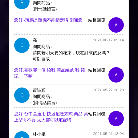
Q
詢問商品 :
(悄悄話留言)
您好~玩偶是隨機不能指定唷.謝謝您
站長回覆
A
高
2021-06-17 09:14
Q
詢問商品 :
請問若明天要的花束，現在訂來的及嗎？
可以自取
您好.喜歡哪一個 給我 商品編號 我 確
站長回覆
A
認 一下唷
蕭詩穎
2021-05-27 20:20
Q
詢問商品 :
(悄悄話留言)
您好 台中區適用 快遞配送方式.商品 桌
站長回覆
A
上型ㄉ不要 太大都可以宅配唷
林小姐
2021-05-21 13:04