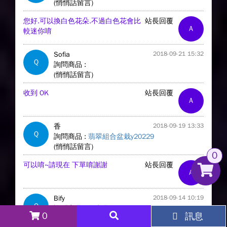
(悄悄話留言)
您好.可以換白色花朵.不過白色花會比
站長回覆
A
較迷你唷
Sofia
2018-09-21 15:32
Q
詢問商品 :
(悄悄話留言)
收到 OK
站長回覆
A
香
2018-09-19 13:33
Q
詢問商品 :
翡翠組合盆栽y20229
(悄悄話留言)
0
可以唷~請現在 下單唷謝謝
站長回覆
A
Bify
2018-09-14 10:19
Q
詢問商品 :
無商品
0
訊息
(悄悄話留言)