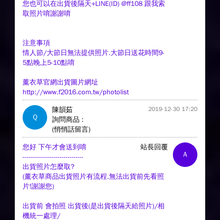
您也可以在出貨後隔天+LINE(ID) @ff108 跟我索
取照片唷謝謝唷
注意事項
情人節/大節日無法提供照片.大節日送花時間9-
5點晚上5-10點唷
薰衣草官網出貨圖片網址
http://www.f2016.com.tw/photolist
陳韻茹
2019-12-30 17:20
Q
詢問商品 :
(悄悄話留言)
您好 下午才會送到唷
站長回覆
A
-------------------------------
出貨照片怎麼取?
(薰衣草商品出貨照片有流程.無法出貨前先看照
片!謝謝您)
出貨前 會拍照 出貨後(是出貨後隔天給照片)/相
機統一處理/