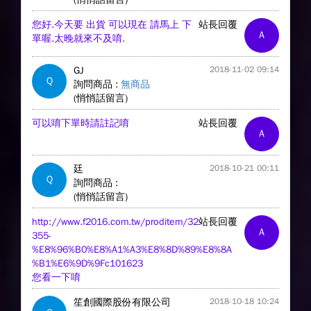
您好.今天要 出貨 可以現在 請馬上 下
站長回覆
A
單喔.太晚就來不及唷.
GJ
2018-11-02 09:14
Q
詢問商品 :
無商品
(悄悄話留言)
可以唷下單時請註記唷
站長回覆
A
廷
2018-10-21 00:11
Q
詢問商品 :
(悄悄話留言)
http://www.f2016.com.tw/proditem/32
站長回覆
A
355-
%E8%96%B0%E8%A1%A3%E8%8D%89%E8%8A
%B1%E6%9D%9Fc101623
您看一下唷
笙創國際股份有限公司
2018-10-18 10:24