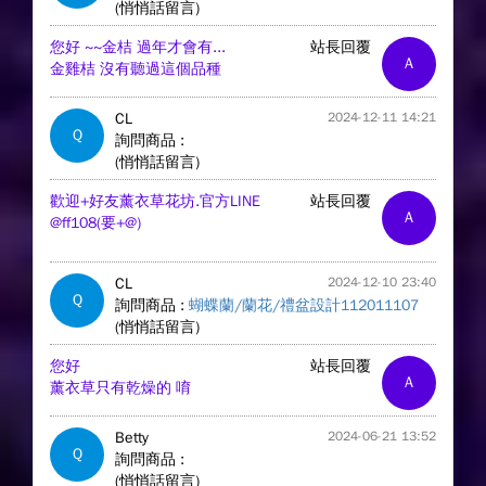
(悄悄話留言)
您好 ~~金桔 過年才會有...
站長回覆
A
金雞桔 沒有聽過這個品種
CL
2024-12-11 14:21
Q
詢問商品 :
(悄悄話留言)
歡迎+好友薰衣草花坊.官方LINE
站長回覆
A
@ff108(要+@)
CL
2024-12-10 23:40
Q
詢問商品 :
蝴蝶蘭/蘭花/禮盆設計112011107
(悄悄話留言)
您好
站長回覆
A
薰衣草只有乾燥的 唷
Betty
2024-06-21 13:52
Q
詢問商品 :
(悄悄話留言)