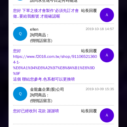
請問永生花今日定何時能送
您好 下單之後才會製作'必須先訂才會
站長回覆
A
做..要給我般號 才能確認喔
ellen
2019-10-18 14:57
Q
詢問商品 :
(悄悄話留言)
您好
站長回覆
A
https://www.f2016.com.tw/shop/91106521360
4-1-
%E6%A1%94%E6%A2%97%E8%8A%B1%E6%9D
%9F
這個 聯結您參考.色系都可以更換唷
金龍鑫企業(股)公司
2019-10-09 15:35
Q
詢問商品 :
(悄悄話留言)
您好已經收到 花款 謝謝唷
站長回覆
A