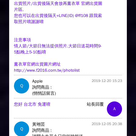
出貨照片/出貨後隔天會放再薰衣草 官網出貨圖
片區.
您也可以在出貨後隔天+LINE(ID) @ff108 跟我索
取照片唷謝謝唷
注意事項
情人節/大節日無法提供照片.大節日送花時間9-
5點晚上5-10點唷
薰衣草官網出貨圖片網址
http://www.f2016.com.tw/photolist
Apple
2019-12-20 15:23
Q
詢問商品 :
(悄悄話留言)
您好 台北市 免運唷
站長回覆
A
黃翊芸
2019-12-05 20:38
Q
詢問商品 :