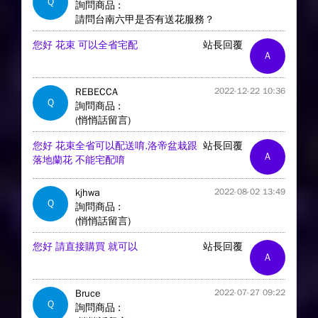
Q
詢問商品 :
請問台南六甲是否有送花服務？
您好 花束 可以全省宅配
站長回覆
A
REBECCA
2022-12-22 10:36
Q
詢問商品 :
(悄悄話留言)
您好 花束全省可以配送唷.洛帝盆栽跟
站長回覆
A
落地蘭花 不能宅配唷
kjhwa
2022-08-02 13:49
Q
詢問商品 :
(悄悄話留言)
您好 請直接購買 就可以
站長回覆
A
Bruce
2022-07-27 09:22
Q
詢問商品 :