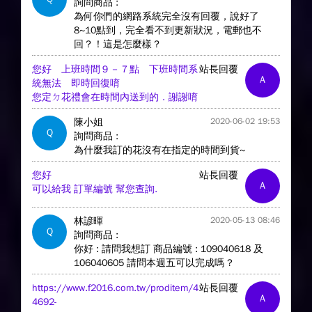
詢問商品 :
為何你們的網路系統完全沒有回覆，說好了
8~10點到，完全看不到更新狀況，電郵也不
回？！這是怎麼樣？
您好 上班時間９－７點 下班時間系
站長回覆
A
統無法 即時回復唷
您定ㄉ花禮會在時間內送到的．謝謝唷
陳小姐
2020-06-02 19:53
Q
詢問商品 :
為什麼我訂的花沒有在指定的時間到貨~
您好
站長回覆
A
可以給我 訂單編號 幫您查詢.
林諺暉
2020-05-13 08:46
Q
詢問商品 :
你好 : 請問我想訂 商品編號 : 109040618 及
106040605 請問本週五可以完成嗎 ?
https://www.f2016.com.tw/proditem/4
站長回覆
A
4692-