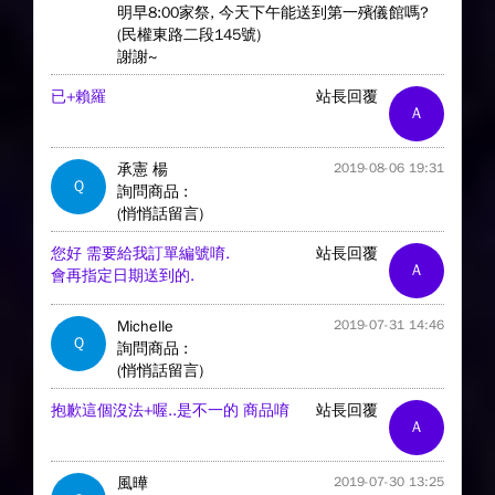
明早8:00家祭, 今天下午能送到第一殯儀館嗎?
(民權東路二段145號)
謝謝~
已+賴羅
站長回覆
A
承憲 楊
2019-08-06 19:31
Q
詢問商品 :
(悄悄話留言)
您好 需要給我訂單編號唷.
站長回覆
A
會再指定日期送到的.
Michelle
2019-07-31 14:46
Q
詢問商品 :
(悄悄話留言)
抱歉這個沒法+喔..是不一的 商品唷
站長回覆
A
風曄
2019-07-30 13:25