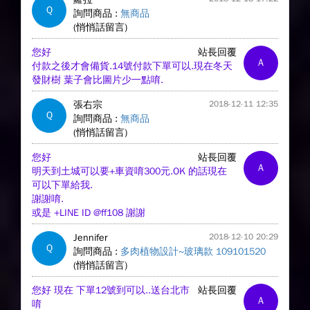
Q
詢問商品 :
無商品
(悄悄話留言)
您好
站長回覆
A
付款之後才會備貨.14號付款下單可以.現在冬天
發財樹 葉子會比圖片少一點唷.
張右宗
2018-12-11 12:35
Q
詢問商品 :
無商品
(悄悄話留言)
您好
站長回覆
A
明天到土城可以要+車資唷300元.OK 的話現在
可以下單給我.
謝謝唷.
或是 +LINE ID @ff108 謝謝
Jennifer
2018-12-10 20:29
Q
詢問商品 :
多肉植物設計~玻璃款 109101520
(悄悄話留言)
您好 現在 下單12號到可以..送台北市
站長回覆
A
唷