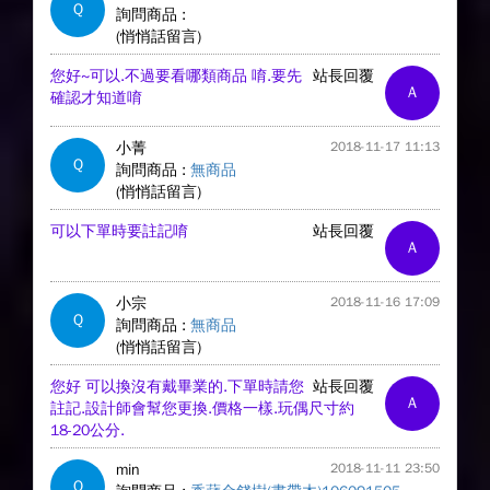
Q
詢問商品 :
(悄悄話留言)
您好~可以.不過要看哪類商品 唷.要先
站長回覆
A
確認才知道唷
小菁
2018-11-17 11:13
Q
詢問商品 :
無商品
(悄悄話留言)
可以下單時要註記唷
站長回覆
A
小宗
2018-11-16 17:09
Q
詢問商品 :
無商品
(悄悄話留言)
您好 可以換沒有戴畢業的.下單時請您
站長回覆
A
註記.設計師會幫您更換.價格一樣.玩偶尺寸約
18-20公分.
min
2018-11-11 23:50
Q