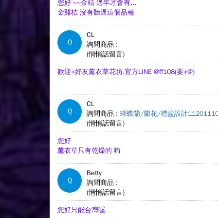
您好 ~~金桔 過年才會有...
金雞桔 沒有聽過這個品種
CL
Q
詢問商品 :
(悄悄話留言)
歡迎+好友薰衣草花坊.官方LINE @ff108(要+@)
CL
Q
詢問商品 :
蝴蝶蘭/蘭花/禮盆設計11201110
(悄悄話留言)
您好
薰衣草只有乾燥的 唷
Betty
Q
詢問商品 :
(悄悄話留言)
您好只能台灣喔