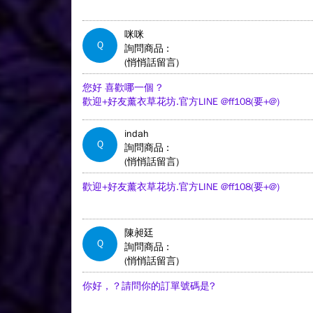
咪咪
Q
詢問商品 :
(悄悄話留言)
您好 喜歡哪一個 ?
歡迎+好友薰衣草花坊.官方LINE @ff108(要+@)
indah
Q
詢問商品 :
(悄悄話留言)
歡迎+好友薰衣草花坊.官方LINE @ff108(要+@)
陳昶廷
Q
詢問商品 :
(悄悄話留言)
你好，？請問你的訂單號碼是?