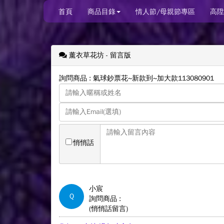
首頁
商品目錄
情人節/母親節專區
高陞
薰衣草花坊
- 留言版
詢問商品 : 氣球鈔票花~新款到~加大款113080901
悄悄話
小宸
Q
詢問商品 :
(悄悄話留言)