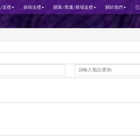
/送禮
探病送禮
開幕/喬遷/展場送禮
關於我們
已