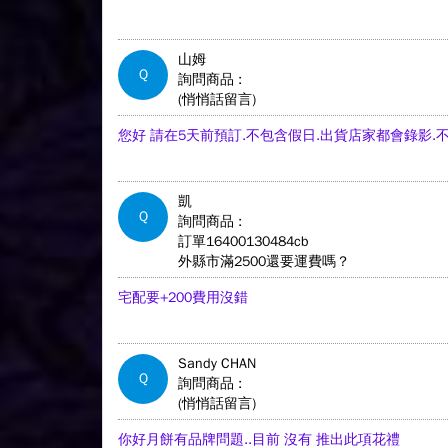
山姆
Q
詢問商品 :
(悄悄話留言)
您好 請在5天前預訂.不包含假日.出貨店家都會錄影.
凱
Q
詢問商品 :
訂單16400130484cb
外縣市滿2500還要運費嗎？
宅配要+200費用沒錯
Sandy CHAN
Q
詢問商品 :
(悄悄話留言)
你好月餅有品牌問題..目前 沒有 推出此項花禮