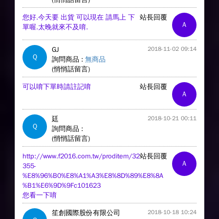
您好.今天要 出貨 可以現在 請馬上 下
站長回覆
A
單喔.太晚就來不及唷.
GJ
2018-11-02 09:14
Q
詢問商品 :
無商品
(悄悄話留言)
可以唷下單時請註記唷
站長回覆
A
廷
2018-10-21 00:11
Q
詢問商品 :
(悄悄話留言)
http://www.f2016.com.tw/proditem/32
站長回覆
A
355-
%E8%96%B0%E8%A1%A3%E8%8D%89%E8%8A
%B1%E6%9D%9Fc101623
您看一下唷
笙創國際股份有限公司
2018-10-18 10:24