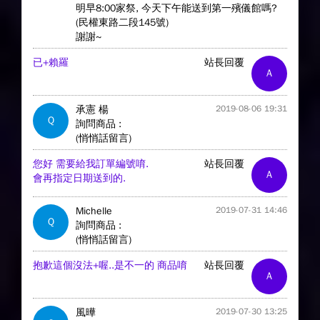
明早8:00家祭, 今天下午能送到第一殯儀館嗎?
(民權東路二段145號)
謝謝~
已+賴羅
站長回覆
A
承憲 楊
2019-08-06 19:31
Q
詢問商品 :
(悄悄話留言)
您好 需要給我訂單編號唷.
站長回覆
A
會再指定日期送到的.
Michelle
2019-07-31 14:46
Q
詢問商品 :
(悄悄話留言)
抱歉這個沒法+喔..是不一的 商品唷
站長回覆
A
風曄
2019-07-30 13:25