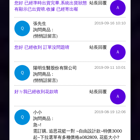
您好 已經準時出貨完畢.系統出貨狀態
站長回覆
A
有顯示已出貨唷.收據 已經寄出喔
張先生
2019-09-16 10:10
Q
詢問商品 :
(悄悄話留言)
您好 已經收到 訂單沒問題唷
站長回覆
A
陽明生醫股份有限公司
2019-09-11 10:01
Q
詢問商品 :
(悄悄話留言)
好ㄉ我已經收到花款唷
站長回覆
A
小小
2019-08-19 12:06
Q
詢問商品 :
急~!
需訂購, 追思花籃一對 ~自由設計款~特價3000
起~下拉選單有多種價格a082809, 花藍大小?