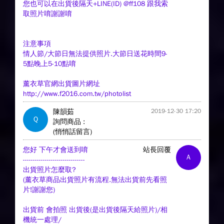
您也可以在出貨後隔天+LINE(ID) @ff108 跟我索
取照片唷謝謝唷
注意事項
情人節/大節日無法提供照片.大節日送花時間9-
5點晚上5-10點唷
薰衣草官網出貨圖片網址
http://www.f2016.com.tw/photolist
陳韻茹
2019-12-30 17:20
Q
詢問商品 :
(悄悄話留言)
您好 下午才會送到唷
站長回覆
A
-------------------------------
出貨照片怎麼取?
(薰衣草商品出貨照片有流程.無法出貨前先看照
片!謝謝您)
出貨前 會拍照 出貨後(是出貨後隔天給照片)/相
機統一處理/