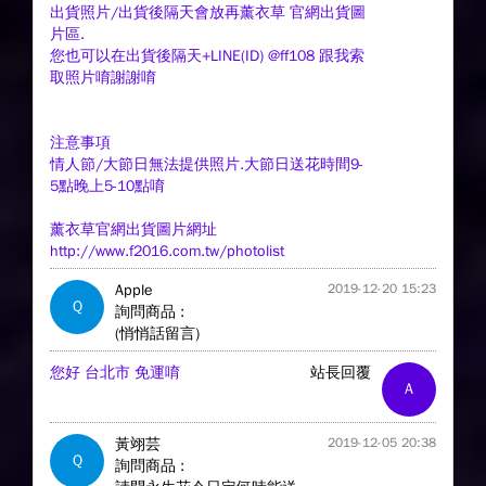
出貨照片/出貨後隔天會放再薰衣草 官網出貨圖
片區.
您也可以在出貨後隔天+LINE(ID) @ff108 跟我索
取照片唷謝謝唷
注意事項
情人節/大節日無法提供照片.大節日送花時間9-
5點晚上5-10點唷
薰衣草官網出貨圖片網址
http://www.f2016.com.tw/photolist
Apple
2019-12-20 15:23
Q
詢問商品 :
(悄悄話留言)
您好 台北市 免運唷
站長回覆
A
黃翊芸
2019-12-05 20:38
Q
詢問商品 :