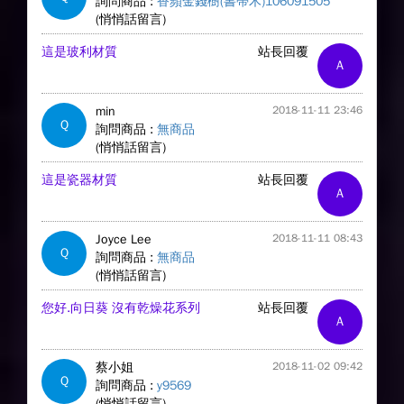
詢問商品 :
香蘋金錢樹(書帶木)106091505
(悄悄話留言)
這是玻利材質
站長回覆
A
min
2018-11-11 23:46
Q
詢問商品 :
無商品
(悄悄話留言)
這是瓷器材質
站長回覆
A
Joyce Lee
2018-11-11 08:43
Q
詢問商品 :
無商品
(悄悄話留言)
您好.向日葵 沒有乾燥花系列
站長回覆
A
蔡小姐
2018-11-02 09:42
Q
詢問商品 :
y9569
(悄悄話留言)