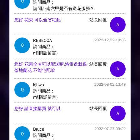
Q
詢問商品 :
請問台南六甲是否有送花服務？
您好 花束 可以全省宅配
站長回覆
A
REBECCA
2022-12-22 10:36
Q
詢問商品 :
(悄悄話留言)
您好 花束全省可以配送唷.洛帝盆栽跟
站長回覆
A
落地蘭花 不能宅配唷
kjhwa
2022-08-02 13:49
Q
詢問商品 :
(悄悄話留言)
您好 請直接購買 就可以
站長回覆
A
Bruce
2022-07-27 09:22
Q
詢問商品 :