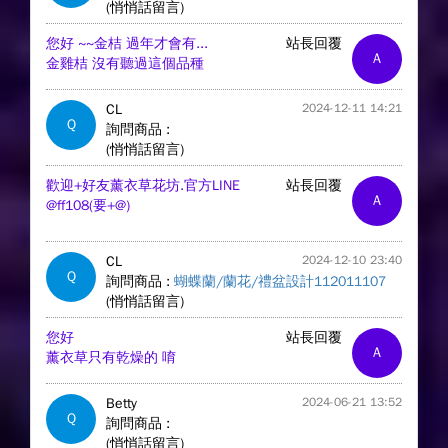
(悄悄話留言)
您好 ~~金桔 過年才會有...
站長回覆
A
金雞桔 沒有聽過這個品種
CL
2024-12-11 14:21
Q
詢問商品 :
(悄悄話留言)
歡迎+好友薰衣草花坊.官方LINE
站長回覆
A
@ff108(要+@)
CL
2024-12-10 23:40
Q
詢問商品 :
蝴蝶蘭/蘭花/禮盆設計112011107
(悄悄話留言)
您好
站長回覆
A
薰衣草只有乾燥的 唷
Betty
2024-06-21 13:52
Q
詢問商品 :
(悄悄話留言)