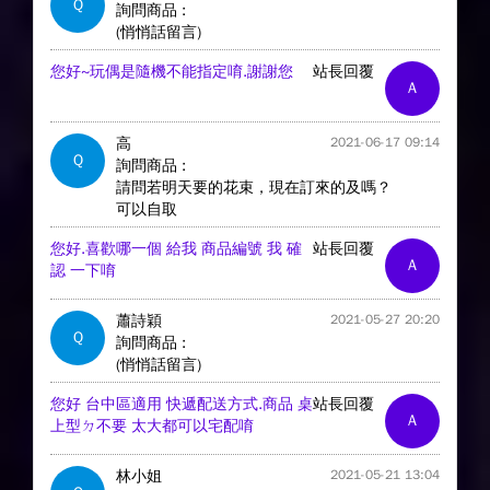
Q
詢問商品 :
(悄悄話留言)
您好~玩偶是隨機不能指定唷.謝謝您
站長回覆
A
高
2021-06-17 09:14
Q
詢問商品 :
請問若明天要的花束，現在訂來的及嗎？
可以自取
您好.喜歡哪一個 給我 商品編號 我 確
站長回覆
A
認 一下唷
蕭詩穎
2021-05-27 20:20
Q
詢問商品 :
(悄悄話留言)
您好 台中區適用 快遞配送方式.商品 桌
站長回覆
A
上型ㄉ不要 太大都可以宅配唷
林小姐
2021-05-21 13:04