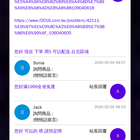
%E5%A4%9A%E8%82%89%E6%A4%8D%E7%89
%A9%E8%A8%AD%E8%A8%88109040618
https://www.f2016.com.tw/proditem/42111-
%E9%87%91%E9%8C%A2%E6%A8%B9%E7%9B
%86%E6%99%AF_106040605
您好 現在 下單 周5 可以配送.台北區域
Sonia
2020-05-04 09:57
Q
詢問商品 :
(悄悄話留言)
您好滿1999全省免運
站長回覆
A
Jack
2020-02-04 08:53
Q
詢問商品 :
(悄悄話留言)
您好 可以的 唷.請預定唷
站長回覆
A