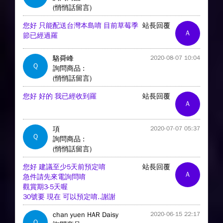
(悄悄話留言)
您好 只能配送台灣本島唷 目前草莓季
站長回覆
A
節已經過羅
駱舜峰
2020-08-07 10:04
Q
詢問商品 :
(悄悄話留言)
您好 好的 我已經收到羅
站長回覆
A
項
2020-07-07 05:37
Q
詢問商品 :
(悄悄話留言)
您好 建議至少5天前預定唷
站長回覆
A
急件請先來電詢問唷
觀賞期3-5天喔
30號要 現在 可以預定唷..謝謝
chan yuen HAR Daisy
2020-06-15 22:17
Q