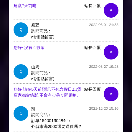
建議7天前唷
站長回覆
A
彥廷
2022-06-01 21:35
Q
詢問商品 :
(悄悄話留言)
您好~沒有回收唷
站長回覆
A
山姆
2022-03-27 19:23
Q
詢問商品 :
(悄悄話留言)
您好 請在5天前預訂.不包含假日.出貨
站長回覆
A
店家都會錄影.不會有少朵ㄉ問題唷.
凱
2021-12-20 15:16
Q
詢問商品 :
訂單16400130484cb
外縣市滿2500還要運費嗎？