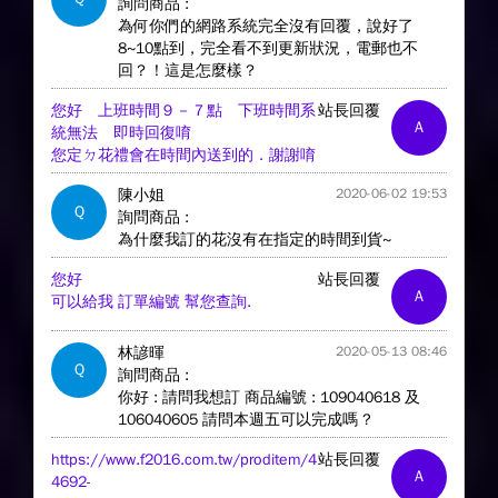
詢問商品 :
為何你們的網路系統完全沒有回覆，說好了
8~10點到，完全看不到更新狀況，電郵也不
回？！這是怎麼樣？
您好 上班時間９－７點 下班時間系
站長回覆
A
統無法 即時回復唷
您定ㄉ花禮會在時間內送到的．謝謝唷
陳小姐
2020-06-02 19:53
Q
詢問商品 :
為什麼我訂的花沒有在指定的時間到貨~
您好
站長回覆
A
可以給我 訂單編號 幫您查詢.
林諺暉
2020-05-13 08:46
Q
詢問商品 :
你好 : 請問我想訂 商品編號 : 109040618 及
106040605 請問本週五可以完成嗎 ?
https://www.f2016.com.tw/proditem/4
站長回覆
A
4692-