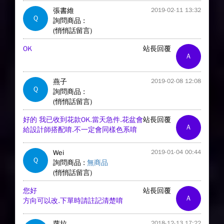
張書維
2019-02-11 13:32
Q
詢問商品 :
(悄悄話留言)
OK
站長回覆
A
燕子
2019-02-08 12:08
Q
詢問商品 :
(悄悄話留言)
好的 我已收到花款OK.當天急件.花盆會
站長回覆
A
給設計師搭配唷.不一定會同樣色系唷
Wei
2019-01-04 00:44
Q
詢問商品 :
無商品
(悄悄話留言)
您好
站長回覆
A
方向可以改.下單時請註記清楚唷
蘿拉
2018-12-13 17:22