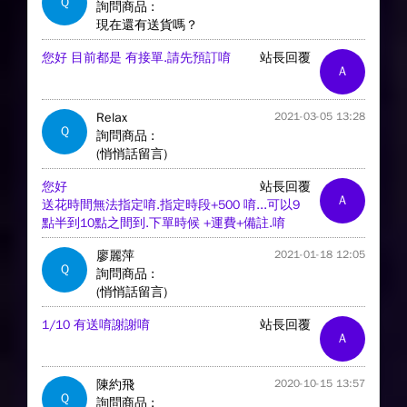
Q
詢問商品 :
現在還有送貨嗎？
您好 目前都是 有接單.請先預訂唷
站長回覆
A
Relax
2021-03-05 13:28
Q
詢問商品 :
(悄悄話留言)
您好
站長回覆
A
送花時間無法指定唷.指定時段+500 唷...可以9
點半到10點之間到.下單時候 +運費+備註.唷
廖麗萍
2021-01-18 12:05
Q
詢問商品 :
(悄悄話留言)
1/10 有送唷謝謝唷
站長回覆
A
陳約飛
2020-10-15 13:57
Q
詢問商品 :