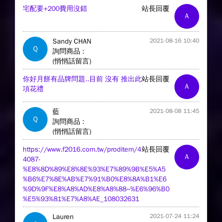
宅配要+200費用沒錯
站長回覆
A
Sandy CHAN
2021-08-16 10:40
Q
詢問商品 :
(悄悄話留言)
你好月餅有品牌問題..目前 沒有 推出此
站長回覆
A
項花禮
藍
2021-08-08 11:45
Q
詢問商品 :
(悄悄話留言)
https://www.f2016.com.tw/proditem/4
站長回覆
A
4087-
%E8%8D%89%E8%8E%93%E7%89%9B%E5%A5
%B6%E7%8E%AB%E7%91%B0%E8%8A%B1%E6
%9D%9F%E8%A8%AD%E8%A8%88~%E6%96%B0
%E5%93%81%E7%A8%AE_108032631
Lauren
2021-07-24 11:24