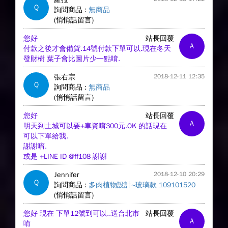
Q
詢問商品 :
無商品
(悄悄話留言)
您好
站長回覆
A
付款之後才會備貨.14號付款下單可以.現在冬天
發財樹 葉子會比圖片少一點唷.
張右宗
2018-12-11 12:35
Q
詢問商品 :
無商品
(悄悄話留言)
您好
站長回覆
A
明天到土城可以要+車資唷300元.OK 的話現在
可以下單給我.
謝謝唷.
或是 +LINE ID @ff108 謝謝
Jennifer
2018-12-10 20:29
Q
詢問商品 :
多肉植物設計~玻璃款 109101520
(悄悄話留言)
您好 現在 下單12號到可以..送台北市
站長回覆
A
唷