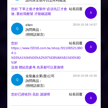
請問永生花今日定何時能送
您好 下單之後才會製作'必須先訂才會
站長回覆
A
做..要給我般號 才能確認喔
ellen
2019-10-18 14:57
Q
詢問商品 :
(悄悄話留言)
您好
站長回覆
A
https://www.f2016.com.tw/shop/91106521360
4-1-
%E6%A1%94%E6%A2%97%E8%8A%B1%E6%9D
%9F
這個 聯結您參考.色系都可以更換唷
金龍鑫企業(股)公司
2019-10-09 15:35
Q
詢問商品 :
(悄悄話留言)
您好已經收到 花款 謝謝唷
站長回覆
A