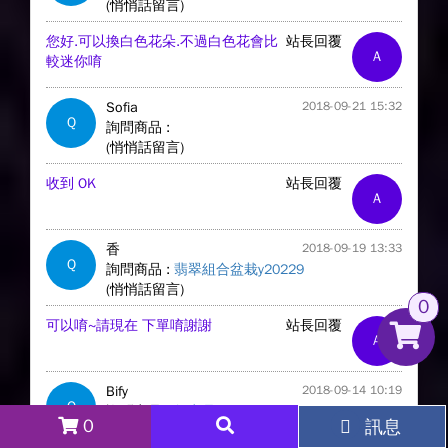
(悄悄話留言)
您好.可以換白色花朵.不過白色花會比
站長回覆
A
較迷你唷
Sofia
2018-09-21 15:32
Q
詢問商品 :
(悄悄話留言)
收到 OK
站長回覆
A
香
2018-09-19 13:33
Q
詢問商品 :
翡翠組合盆栽y20229
(悄悄話留言)
0
可以唷~請現在 下單唷謝謝
站長回覆
A
Bify
2018-09-14 10:19
Q
詢問商品 :
無商品
0
訊息
(悄悄話留言)