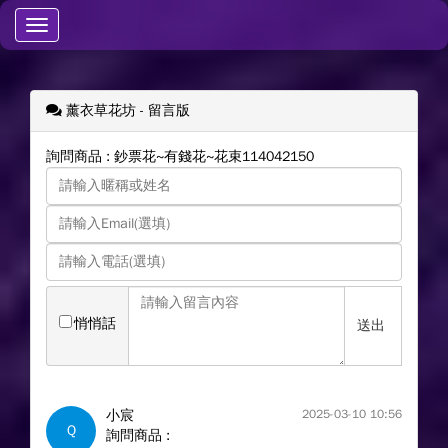
Toggle
navigation
薰衣草花坊
- 留言版
詢問商品 : 鈔票花~有錢花~花束114042150
悄悄話
送出
小宸
2025-03-10 10:56
Q
詢問商品 :