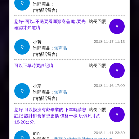
Q
詢問商品 :
(悄悄話留言)
您好~可以.不過要看哪類商品 唷.要先
站長回覆
A
確認才知道唷
小菁
2018-11-17 11:13
Q
詢問商品 :
無商品
(悄悄話留言)
可以下單時要註記唷
站長回覆
A
小宗
2018-11-16 17:09
Q
詢問商品 :
無商品
(悄悄話留言)
您好 可以換沒有戴畢業的.下單時請您
站長回覆
A
註記.設計師會幫您更換.價格一樣.玩偶尺寸約
18-20公分.
min
2018-11-11 23:50
Q