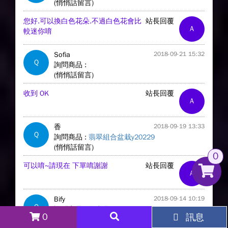
(悄悄話留言)
您好.可以換白色花朵.不過白色花會比
站長回覆
A
較迷你唷
Sofia
2018-09-21 15:32
Q
詢問商品 :
(悄悄話留言)
收到 OK
站長回覆
A
香
2018-09-19 13:33
Q
詢問商品 :
翡翠組合盆栽y20229
(悄悄話留言)
0
可以唷~請現在 下單唷謝謝
站長回覆
A
Bify
2018-09-14 10:19
Q
詢問商品 :
無商品
0
訊息
(悄悄話留言)