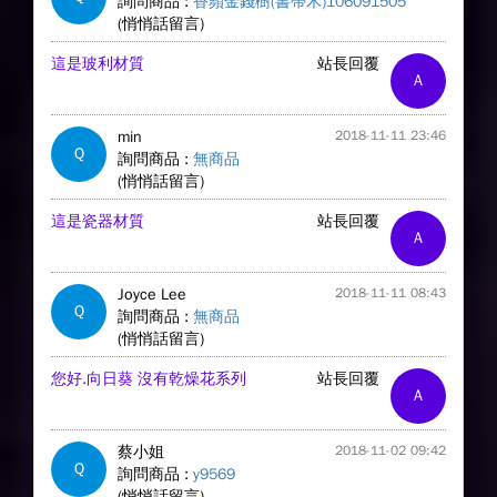
詢問商品 :
香蘋金錢樹(書帶木)106091505
(悄悄話留言)
這是玻利材質
站長回覆
A
min
2018-11-11 23:46
Q
詢問商品 :
無商品
(悄悄話留言)
這是瓷器材質
站長回覆
A
Joyce Lee
2018-11-11 08:43
Q
詢問商品 :
無商品
(悄悄話留言)
您好.向日葵 沒有乾燥花系列
站長回覆
A
蔡小姐
2018-11-02 09:42
Q
詢問商品 :
y9569
(悄悄話留言)