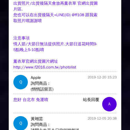
出貨照片/出貨後隔天會放再薰衣草 官網出貨圖
片區.
您也可以在出貨後隔天+LINE(ID) @ff108 跟我索
取照片唷謝謝唷
注意事項
情人節/大節日無法提供照片.大節日送花時間9-
5點晚上5-10點唷
薰衣草官網出貨圖片網址
http://www.f2016.com.tw/photolist
Apple
2019-12-20 15:23
Q
詢問商品 :
(悄悄話留言)
您好 台北市 免運唷
站長回覆
A
黃翊芸
2019-12-05 20:38
Q
詢問商品 :