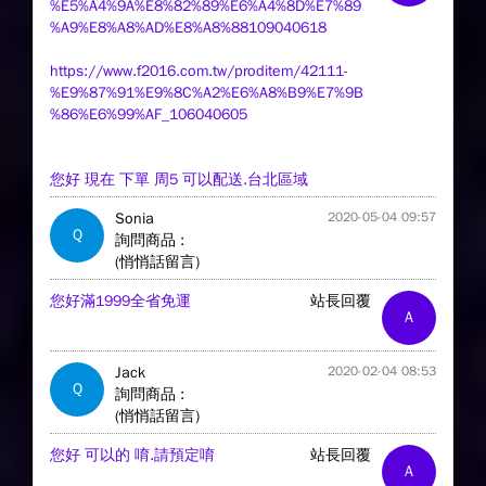
%E5%A4%9A%E8%82%89%E6%A4%8D%E7%89
%A9%E8%A8%AD%E8%A8%88109040618
https://www.f2016.com.tw/proditem/42111-
%E9%87%91%E9%8C%A2%E6%A8%B9%E7%9B
%86%E6%99%AF_106040605
您好 現在 下單 周5 可以配送.台北區域
Sonia
2020-05-04 09:57
Q
詢問商品 :
(悄悄話留言)
您好滿1999全省免運
站長回覆
A
Jack
2020-02-04 08:53
Q
詢問商品 :
(悄悄話留言)
您好 可以的 唷.請預定唷
站長回覆
A