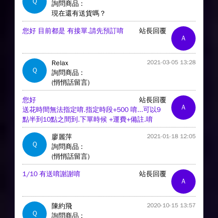
Q
詢問商品 :
現在還有送貨嗎？
您好 目前都是 有接單.請先預訂唷
站長回覆
A
Relax
2021-03-05 13:28
Q
詢問商品 :
(悄悄話留言)
您好
站長回覆
A
送花時間無法指定唷.指定時段+500 唷...可以9
點半到10點之間到.下單時候 +運費+備註.唷
廖麗萍
2021-01-18 12:05
Q
詢問商品 :
(悄悄話留言)
1/10 有送唷謝謝唷
站長回覆
A
陳約飛
2020-10-15 13:57
Q
詢問商品 :