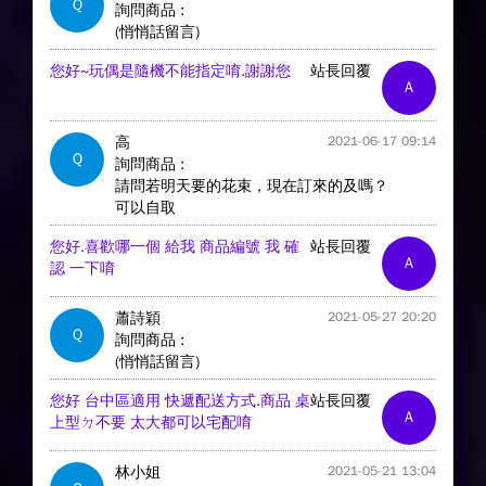
Q
詢問商品 :
(悄悄話留言)
您好~玩偶是隨機不能指定唷.謝謝您
站長回覆
A
高
2021-06-17 09:14
Q
詢問商品 :
請問若明天要的花束，現在訂來的及嗎？
可以自取
您好.喜歡哪一個 給我 商品編號 我 確
站長回覆
A
認 一下唷
蕭詩穎
2021-05-27 20:20
Q
詢問商品 :
(悄悄話留言)
您好 台中區適用 快遞配送方式.商品 桌
站長回覆
A
上型ㄉ不要 太大都可以宅配唷
林小姐
2021-05-21 13:04