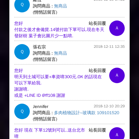
Q
詢問商品 :
無商品
(悄悄話留言)
您好
站長回覆
A
付款之後才會備貨.14號付款下單可以.現在冬天
發財樹 葉子會比圖片少一點唷.
張右宗
2018-12-11 12:35
Q
詢問商品 :
無商品
(悄悄話留言)
您好
站長回覆
A
明天到土城可以要+車資唷300元.OK 的話現在
可以下單給我.
謝謝唷.
或是 +LINE ID @ff108 謝謝
Jennifer
2018-12-10 20:29
Q
詢問商品 :
多肉植物設計~玻璃款 109101520
(悄悄話留言)
您好 現在 下單12號到可以..送台北市
站長回覆
A
唷