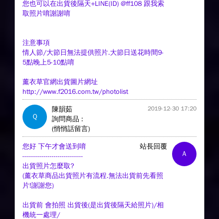
您也可以在出貨後隔天+LINE(ID) @ff108 跟我索
取照片唷謝謝唷
注意事項
情人節/大節日無法提供照片.大節日送花時間9-
5點晚上5-10點唷
薰衣草官網出貨圖片網址
http://www.f2016.com.tw/photolist
陳韻茹
2019-12-30 17:20
Q
詢問商品 :
(悄悄話留言)
您好 下午才會送到唷
站長回覆
A
-------------------------------
出貨照片怎麼取?
(薰衣草商品出貨照片有流程.無法出貨前先看照
片!謝謝您)
出貨前 會拍照 出貨後(是出貨後隔天給照片)/相
機統一處理/