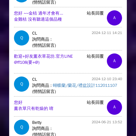
(悄悄話留言)
您好 ~~金桔 過年才會有...
站長回覆
A
金雞桔 沒有聽過這個品種
CL
2024-12-11 14:21
Q
詢問商品 :
(悄悄話留言)
歡迎+好友薰衣草花坊.官方LINE
站長回覆
A
@ff108(要+@)
CL
2024-12-10 23:40
Q
詢問商品 :
蝴蝶蘭/蘭花/禮盆設計112011107
(悄悄話留言)
您好
站長回覆
A
薰衣草只有乾燥的 唷
Betty
2024-06-21 13:52
Q
詢問商品 :
(悄悄話留言)