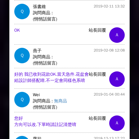
張書維
2019-02-11 13:32
Q
詢問商品 :
(悄悄話留言)
OK
站長回覆
A
燕子
2019-02-08 12:08
Q
詢問商品 :
(悄悄話留言)
好的 我已收到花款OK.當天急件.花盆會
站長回覆
A
給設計師搭配唷.不一定會同樣色系唷
Wei
2019-01-04 00:44
Q
詢問商品 :
無商品
(悄悄話留言)
您好
站長回覆
A
方向可以改.下單時請註記清楚唷
蘿拉
2018-12-13 17:22