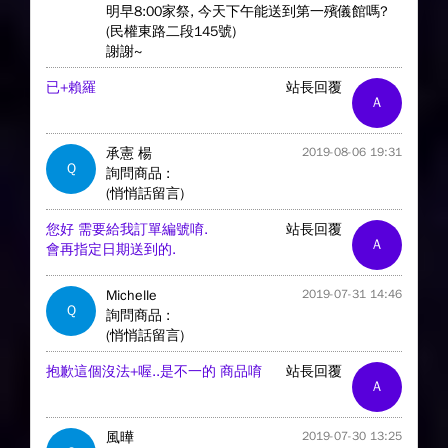
明早8:00家祭, 今天下午能送到第一殯儀館嗎?
(民權東路二段145號)
謝謝~
已+賴羅
站長回覆
A
承憲 楊
2019-08-06 19:31
Q
詢問商品 :
(悄悄話留言)
您好 需要給我訂單編號唷.
站長回覆
A
會再指定日期送到的.
Michelle
2019-07-31 14:46
Q
詢問商品 :
(悄悄話留言)
抱歉這個沒法+喔..是不一的 商品唷
站長回覆
A
風曄
2019-07-30 13:25