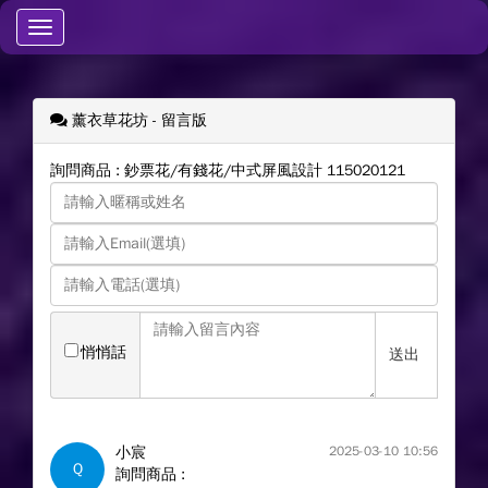
Toggle
navigation
薰衣草花坊
- 留言版
詢問商品 : 鈔票花/有錢花/中式屏風設計 115020121
悄悄話
送出
小宸
2025-03-10 10:56
Q
詢問商品 :