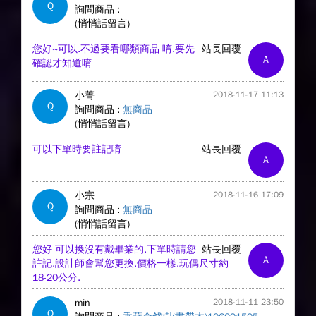
Q
詢問商品 :
(悄悄話留言)
您好~可以.不過要看哪類商品 唷.要先
站長回覆
A
確認才知道唷
小菁
2018-11-17 11:13
Q
詢問商品 :
無商品
(悄悄話留言)
可以下單時要註記唷
站長回覆
A
小宗
2018-11-16 17:09
Q
詢問商品 :
無商品
(悄悄話留言)
您好 可以換沒有戴畢業的.下單時請您
站長回覆
A
註記.設計師會幫您更換.價格一樣.玩偶尺寸約
18-20公分.
min
2018-11-11 23:50
Q