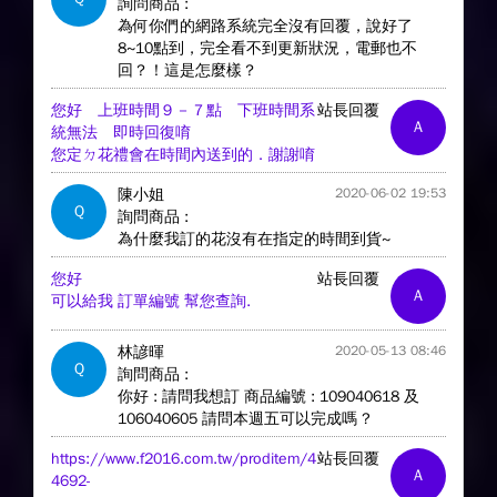
詢問商品 :
為何你們的網路系統完全沒有回覆，說好了
8~10點到，完全看不到更新狀況，電郵也不
回？！這是怎麼樣？
您好 上班時間９－７點 下班時間系
站長回覆
A
統無法 即時回復唷
您定ㄉ花禮會在時間內送到的．謝謝唷
陳小姐
2020-06-02 19:53
Q
詢問商品 :
為什麼我訂的花沒有在指定的時間到貨~
您好
站長回覆
A
可以給我 訂單編號 幫您查詢.
林諺暉
2020-05-13 08:46
Q
詢問商品 :
你好 : 請問我想訂 商品編號 : 109040618 及
106040605 請問本週五可以完成嗎 ?
https://www.f2016.com.tw/proditem/4
站長回覆
A
4692-