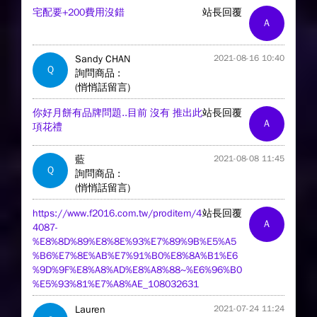
宅配要+200費用沒錯
站長回覆
A
Sandy CHAN
2021-08-16 10:40
Q
詢問商品 :
(悄悄話留言)
你好月餅有品牌問題..目前 沒有 推出此
站長回覆
A
項花禮
藍
2021-08-08 11:45
Q
詢問商品 :
(悄悄話留言)
https://www.f2016.com.tw/proditem/4
站長回覆
A
4087-
%E8%8D%89%E8%8E%93%E7%89%9B%E5%A5
%B6%E7%8E%AB%E7%91%B0%E8%8A%B1%E6
%9D%9F%E8%A8%AD%E8%A8%88~%E6%96%B0
%E5%93%81%E7%A8%AE_108032631
Lauren
2021-07-24 11:24