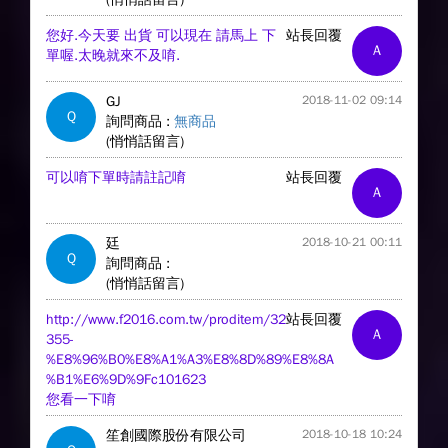
您好.今天要 出貨 可以現在 請馬上 下
站長回覆
A
單喔.太晚就來不及唷.
GJ
2018-11-02 09:14
Q
詢問商品 :
無商品
(悄悄話留言)
可以唷下單時請註記唷
站長回覆
A
廷
2018-10-21 00:11
Q
詢問商品 :
(悄悄話留言)
http://www.f2016.com.tw/proditem/32
站長回覆
A
355-
%E8%96%B0%E8%A1%A3%E8%8D%89%E8%8A
%B1%E6%9D%9Fc101623
您看一下唷
笙創國際股份有限公司
2018-10-18 10:24