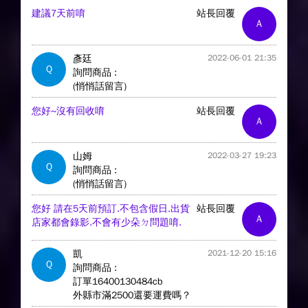
建議7天前唷
站長回覆
A
彥廷
2022-06-01 21:35
Q
詢問商品 :
(悄悄話留言)
您好~沒有回收唷
站長回覆
A
山姆
2022-03-27 19:23
Q
詢問商品 :
(悄悄話留言)
您好 請在5天前預訂.不包含假日.出貨
站長回覆
A
店家都會錄影.不會有少朵ㄉ問題唷.
凱
2021-12-20 15:16
Q
詢問商品 :
訂單16400130484cb
外縣市滿2500還要運費嗎？