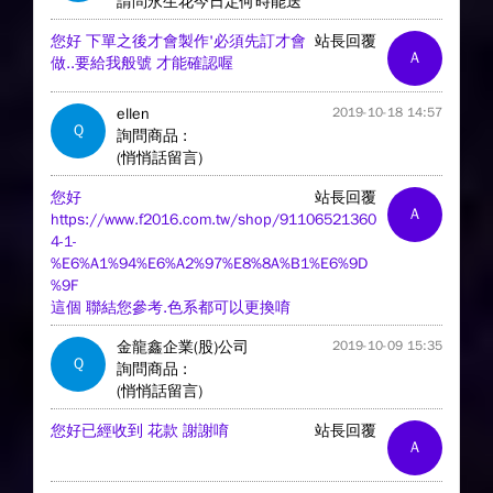
請問永生花今日定何時能送
您好 下單之後才會製作'必須先訂才會
站長回覆
A
做..要給我般號 才能確認喔
ellen
2019-10-18 14:57
Q
詢問商品 :
(悄悄話留言)
您好
站長回覆
A
https://www.f2016.com.tw/shop/91106521360
4-1-
%E6%A1%94%E6%A2%97%E8%8A%B1%E6%9D
%9F
這個 聯結您參考.色系都可以更換唷
金龍鑫企業(股)公司
2019-10-09 15:35
Q
詢問商品 :
(悄悄話留言)
您好已經收到 花款 謝謝唷
站長回覆
A