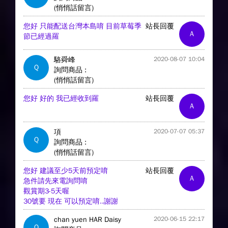
(悄悄話留言)
您好 只能配送台灣本島唷 目前草莓季
站長回覆
A
節已經過羅
駱舜峰
2020-08-07 10:04
Q
詢問商品 :
(悄悄話留言)
您好 好的 我已經收到羅
站長回覆
A
項
2020-07-07 05:37
Q
詢問商品 :
(悄悄話留言)
您好 建議至少5天前預定唷
站長回覆
A
急件請先來電詢問唷
觀賞期3-5天喔
30號要 現在 可以預定唷..謝謝
chan yuen HAR Daisy
2020-06-15 22:17
Q