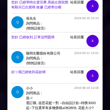
您好 已經準時出貨完畢.系統出貨狀態
站長回覆
A
有顯示已出貨唷.收據 已經寄出喔
張先生
2019-09-16 10:10
Q
詢問商品 :
(悄悄話留言)
您好 已經收到 訂單沒問題唷
站長回覆
A
陽明生醫股份有限公司
2019-09-11 10:01
Q
詢問商品 :
(悄悄話留言)
好ㄉ我已經收到花款唷
站長回覆
A
小小
2019-08-19 12:06
Q
詢問商品 :
急~!
需訂購, 追思花籃一對 ~自由設計款~特價3000
起~下拉選單有多種價格a082809, 花藍大小?