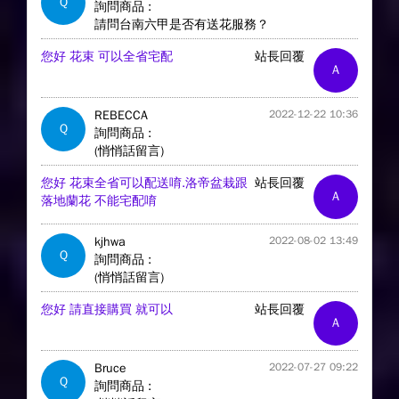
Q
詢問商品 :
請問台南六甲是否有送花服務？
您好 花束 可以全省宅配
站長回覆
A
REBECCA
2022-12-22 10:36
Q
詢問商品 :
(悄悄話留言)
您好 花束全省可以配送唷.洛帝盆栽跟
站長回覆
A
落地蘭花 不能宅配唷
kjhwa
2022-08-02 13:49
Q
詢問商品 :
(悄悄話留言)
您好 請直接購買 就可以
站長回覆
A
Bruce
2022-07-27 09:22
Q
詢問商品 :