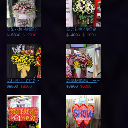
高架花柱~雙層設計112102108
高架花柱/演唱會/開幕/展場/婚禮/會議/107121301
$15000
$12000
$14000
$12000
花柱設計 107122306
高架花籃設計~一個 114092205
$9500
$8500
$7900
$6000