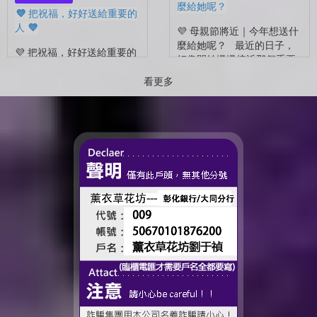
麼給她呢？
💜 把祝福，好好送給重要的
人 💜
💜 母親節將近｜今年想送什
麼給她呢？ 最近的日子，
💜 把祝福，好好送給重要的
好像開始慢慢接近那個重要
人 💜 最近的日子，好像多
的節日了。 不是特別提
了很多拍照的人 🎓 也多了
看更多
醒，而是心裡會自然想到
很多，準備往下一段生活前
——有一個人，一直都...
進的人。 那些一起走過的
時間、一起熬過的日常，到
了這個...