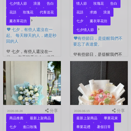
七夕情人節
浪漫
告白
情人節
玫瑰花
告白
花語
玫瑰花
代客送花
花語
求婚
浪漫
薰衣草花坊
七夕
薰衣草花坊
💜 七夕，有些人還沒在一
七夕情人節
起。 每天聊天的人，總是秒
💜有些節日，是提醒我們不
回的人
要忘了表達愛。
💜 七夕，有些人還沒在一
💜有些節日，是提醒我們不
起。 每天聊天的人，總是
要忘了表達愛。 平常的日
秒回的人， 會記得你愛喝什
子，總是忙著工作、忙著生
麼、喜歡什麼的人。 你們
活。 那些想說的謝謝、想
沒有說過喜歡，卻早已習慣
說的辛苦了、想說的我愛
彼此存在。 七夕快到...
你。 常常就這樣，留到了
下...
分享
分享
2026-06-26
2026-06-15
商品推薦
最新上架商品
最新上架商品
畢業花束
七夕
進口玫瑰
畢業花禮
暑假日常