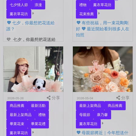
七夕情人節
浪漫
禮物
薰衣草花坊
薰衣草花坊
花束推薦
💜 七夕，你最想把花送給
💜 有些祝福，用一束花剛剛
誰？
好 💜 最近開始看到很多人在
拍照
💜 七夕，你最想把花送給
誰？ 是陪你走過每一天的
💜 有些祝福，用一束花剛剛
另一半，是一直默默支持你
好 💜 最近開始看到很多人
的家人，還是那個努力生活
在拍照📷 穿著學士服、抱著
的自己？ 花，不一定要等
花束，笑著紀錄這段重要的
到特別的人才能收到。...
時光🤍 一路走到現在，一
定有很多不容易。 熬過考
試...
分享
分享
2026-05-26
2026-05-04
商品推薦
最新活動
最新上架商品
商品推薦
最新上架商品
禮物
母親節
康乃馨
畢業花束
畢業花禮
薰衣草花坊
💜 母親節將近｜今年想送什
薰衣草花坊