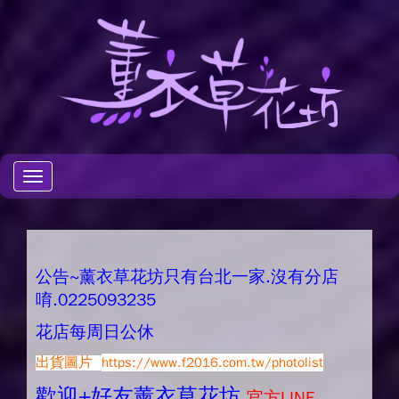
Toggle
navigation
公告~薰衣草花坊只有台北一家.沒有分店
唷.0225093235
花店每周日公休
出貨圖片
https://www.f2016.com.tw/photolist
歡迎+好友薰衣草花坊.
官方LINE