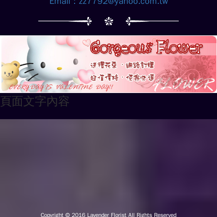
Email：
zz7792@yahoo.com.tw
頁面文字內容
Copyright © 2016
Lavender Florist All Rights Reserved