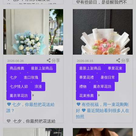
💜有些節日，是提醒我們不
起。 每天聊天的人，總是
要忘了表達愛。 平常的日
秒回的人， 會記得你愛喝什
子，總是忙著工作、忙著生
麼、喜歡什麼的人。 你們
活。 那些想說的謝謝、想
沒有說過喜歡，卻早已習慣
說的辛苦了、想說的我愛
彼此存在。 七夕快到...
你。 常常就這樣，留到了
下...
分享
分享
2026-06-26
2026-06-15
商品推薦
最新上架商品
最新上架商品
畢業花束
七夕
進口玫瑰
畢業花禮
暑假日常
七夕情人節
浪漫
禮物
薰衣草花坊
薰衣草花坊
花束推薦
💜 七夕，你最想把花送給
💜 有些祝福，用一束花剛剛
誰？
好 💜 最近開始看到很多人在
拍照
💜 七夕，你最想把花送給
誰？ 是陪你走過每一天的
💜 有些祝福，用一束花剛剛
另一半，是一直默默支持你
好 💜 最近開始看到很多人