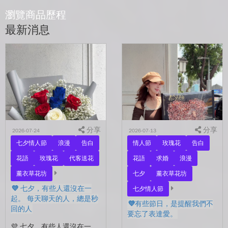
瀏覽商品歷程
最新消息
分享
分享
2026-07-24
2026-07-13
七夕情人節
浪漫
告白
情人節
玫瑰花
告白
花語
玫瑰花
代客送花
花語
求婚
浪漫
薰衣草花坊
七夕
薰衣草花坊
💜 七夕，有些人還沒在一
七夕情人節
起。 每天聊天的人，總是秒
💜有些節日，是提醒我們不
回的人
要忘了表達愛。
💜 七夕，有些人還沒在一