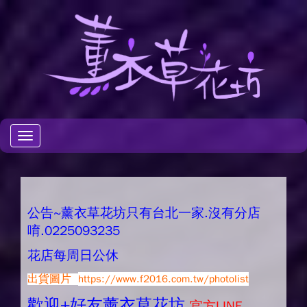
Toggle
navigation
公告~薰衣草花坊只有台北一家.沒有分店
唷.0225093235
花店每周日公休
出貨圖片
https://www.f2016.com.tw/photolist
歡迎+好友薰衣草花坊.
官方LINE