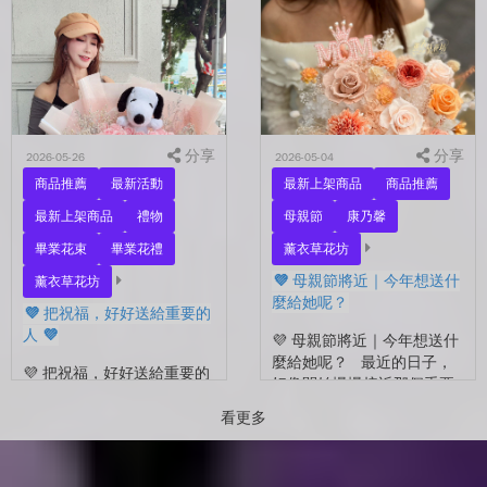
的家人，還是那個努力生活
在拍照📷 穿著學士服、抱著
的自己？ 花，不一定要等
花束，笑著紀錄這段重要的
到特別的人才能收到。...
時光🤍 一路走到現在，一
定有很多不容易。 熬過考
試...
分享
分享
2026-05-26
2026-05-04
商品推薦
最新活動
最新上架商品
商品推薦
最新上架商品
禮物
母親節
康乃馨
畢業花束
畢業花禮
薰衣草花坊
💜 母親節將近｜今年想送什
薰衣草花坊
麼給她呢？
💜 把祝福，好好送給重要的
人 💜
💜 母親節將近｜今年想送什
麼給她呢？ 最近的日子，
💜 把祝福，好好送給重要的
好像開始慢慢接近那個重要
人 💜 最近的日子，好像多
的節日了。 不是特別提
了很多拍照的人 🎓 也多了
看更多
醒，而是心裡會自然想到
很多，準備往下一段生活前
——有一個人，一直都...
進的人。 那些一起走過的
時間、一起熬過的日常，到