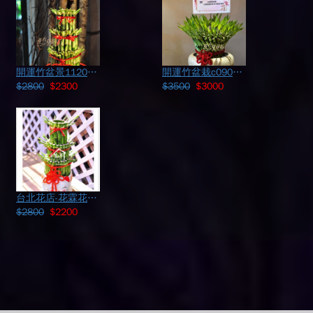
開運竹盆景112070305
開運竹盆栽c090708
$2800
$2300
$3500
$3000
台北花店-花霖花坊-B05招財貓開運竹
$2800
$2200