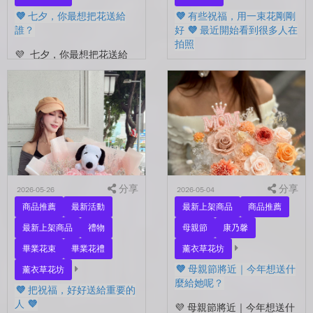
💜 七夕，你最想把花送給
💜 有些祝福，用一束花剛剛
誰？
好 💜 最近開始看到很多人在
拍照
💜 七夕，你最想把花送給
誰？ 是陪你走過每一天的
💜 有些祝福，用一束花剛剛
另一半，是一直默默支持你
好 💜 最近開始看到很多人
的家人，還是那個努力生活
在拍照📷 穿著學士服、抱著
的自己？ 花，不一定要等
花束，笑著紀錄這段重要的
到特別的人才能收到。...
時光🤍 一路走到現在，一
定有很多不容易。 熬過考
試...
分享
分享
2026-05-26
2026-05-04
商品推薦
最新活動
最新上架商品
商品推薦
最新上架商品
禮物
母親節
康乃馨
畢業花束
畢業花禮
薰衣草花坊
💜 母親節將近｜今年想送什
薰衣草花坊
麼給她呢？
💜 把祝福，好好送給重要的
人 💜
💜 母親節將近｜今年想送什