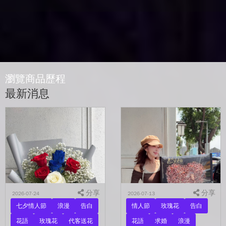
瀏覽商品歷程
最新消息
分享
分享
2026-07-24
2026-07-13
七夕情人節
浪漫
告白
情人節
玫瑰花
告白
花語
玫瑰花
代客送花
花語
求婚
浪漫