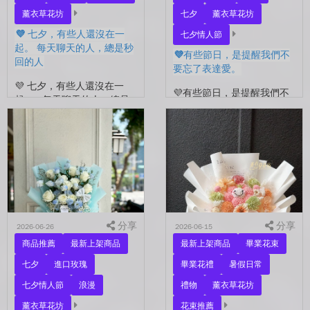
薰衣草花坊
七夕
薰衣草花坊
💜 七夕，有些人還沒在一
七夕情人節
起。 每天聊天的人，總是秒
💜有些節日，是提醒我們不
回的人
要忘了表達愛。
💜 七夕，有些人還沒在一
💜有些節日，是提醒我們不
起。 每天聊天的人，總是
要忘了表達愛。 平常的日
秒回的人， 會記得你愛喝什
子，總是忙著工作、忙著生
麼、喜歡什麼的人。 你們
活。 那些想說的謝謝、想
沒有說過喜歡，卻早已習慣
說的辛苦了、想說的我愛
彼此存在。 七夕快到...
你。 常常就這樣，留到了
下...
分享
分享
2026-06-26
2026-06-15
商品推薦
最新上架商品
最新上架商品
畢業花束
七夕
進口玫瑰
畢業花禮
暑假日常
七夕情人節
浪漫
禮物
薰衣草花坊
薰衣草花坊
花束推薦