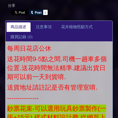
分享
商品描述
注意事項
花卉植物照顧方式
購買記錄
(0)
每周日花店公休
送花時間9-5點之間.司機一趟車多個
位置.送花時間無法精準.建議出貨日
期可以前一天到貨唷.
送貨地址請註記是否有管理室唷.
---------------
鈔票花束-可以選用玩具鈔票製作(一
張+15元).樣式材料設計費.從網頁上