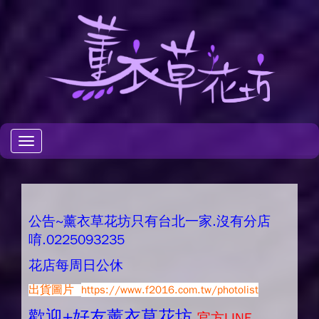
Toggle
navigation
公告~薰衣草花坊只有台北一家.沒有分店
唷.0225093235
花店每周日公休
出貨圖片
https://www.f2016.com.tw/photolist
歡迎+好友薰衣草花坊.
官方LINE