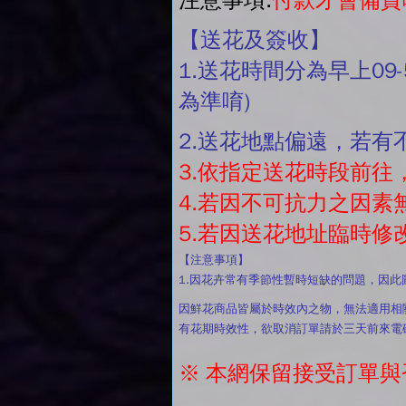
注意事項:
付款才會備貨
【送花及簽收】
1.送花時間分為早上09-
為準唷)
2.送花地點偏遠，若
3.依指定送花時段前
4.若因不可抗力之因
5.若因送花地址臨時
【注意事項】
1.因花卉常有季節性暫時短缺的問題，因
因鮮花商品皆屬於時效內之物，無法適用相
有花期時效性，欲取消訂單請於三天前來電
※ 本網保留接受訂單與