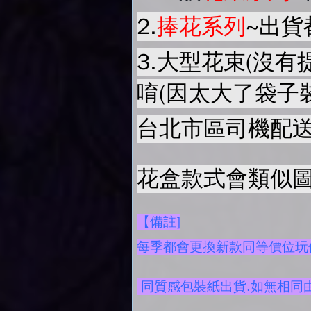
2.
捧花系列
~出貨
3.大型花束(沒有
唷(因太大了袋子
台北市區司機配送
花盒款式會類似圖
【備註]
每季都會更換新款同等價位玩偶
同質感包裝紙出貨.如無相同