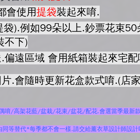
都會使用
提袋
裝起來唷.
提袋).例如99朵以上.鈔票花束
裝不下)
.偏遠區域 會用紙箱裝起來宅配
片.會隨時更新花盒款式唷.(店家
唷/高架花藍/盆栽/花束/盆花/配花.會選當季最新款
由同等替代*每季都不會一樣.請交給薰衣草設計師設計