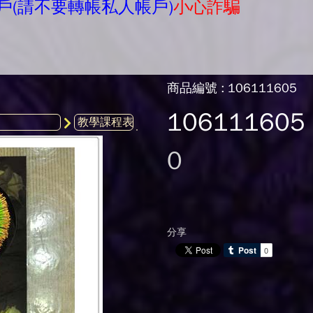
戶(請不要轉帳私人帳戶)
小心詐騙
商品編號 : 106111605
106111605
0
分享