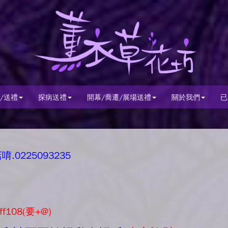
/送禮
探病送禮
開幕/喬遷/展場送禮
關於我們
已
0225093235
ff108(要+@)