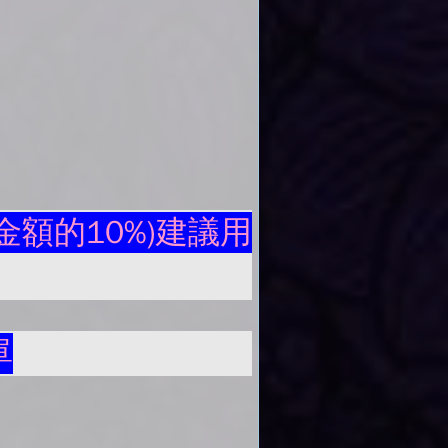
額的10%)建議用
單