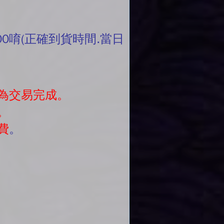
00唷(正確到貨時間.當日
為交易完成。
。
費
。