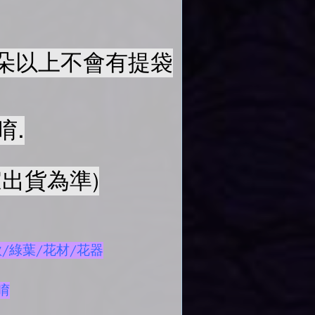
50朵以上不會有提袋
唷.
出貨為準)
/綠葉/花材/花器
唷