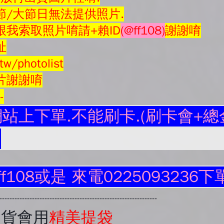
節/大節日無法提供照片.
我索取照片唷請+賴ID
(@ff108)
謝謝唷
址
tw/photolist
片謝謝唷
--
站上下單.不能刷卡.(刷卡會+總金
.
ff108或是 來電0225093236下
----------------------------------------------------------------
出貨會用
精美提袋