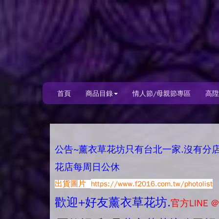
首頁
商品目錄
情人節/母親節專區
高陞
公告~薰衣草花坊只有台北一家.沒有分店唷.
花店每周日公休
出貨圖片
https://www.f2016.com.tw/photolist
歡迎+好友薰衣草花坊.
官方LINE @