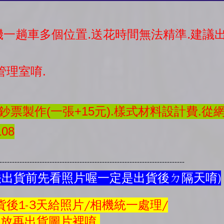
司機一趟車多個位置.送花時間無法精準.建
管理室唷.
票製作(一張+15元).樣式材料設計費.從
08
---------------------------------------------------------------------------
法出貨前先看照片喔一定是出貨後ㄉ隔天唷)
後1-3天給照片/相機統一處理/
會放再
出貨圖片
裡唷.