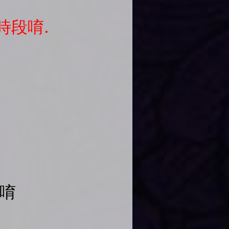
時段唷.
單唷