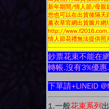
新年期間/情人節/母親
您也可以在出貨後隔天跟
薰衣草官網出貨圖片網
http://www.f2016.com.
情人節花禮無法提供照
-----------------------------------
鈔票花束不能在網
轉帳.沒有3%優惠
下單請+LINEID @
-------------------------------------------------
1.
一般
花束系列