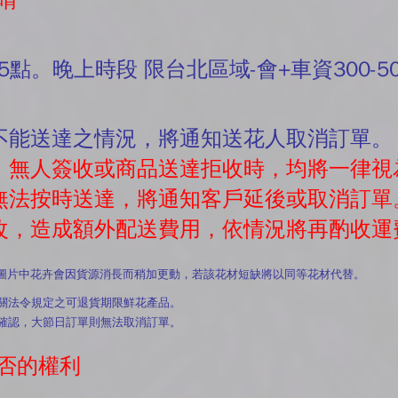
唷
5點。晚上時段 限台北區域-會+車資300-5
有不能送達之情況，將通知送花人取消訂單。
往，無人簽收或商品送達拒收時，均將一律視
素無法按時送達，將通知客戶延後或取消訂單
修改，造成額外配送費用，依情況將再酌收運
此圖片中花卉會因貨源消長而稍加更動，若該花材短缺將以同等花材代替。
關法令規定之可退貨期限鮮花產品。
確認，大節日訂單則無法取消訂單。
否的權利