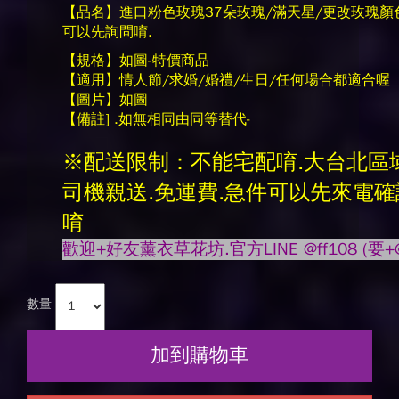
【品名】進口粉色玫瑰37朵玫瑰/滿天星/更改玫瑰顏
可以先詢問唷.
【規格】如圖-特價商品
【適用】情人節/求婚/婚禮/生日/任何場合都適合喔
【圖片】如圖
【備註] .如無相同由同等替代-
※配送限制：不能宅配唷.大台北區
司機親送.免運費.急件可以先來電確
唷
歡迎+好友薰衣草花坊.官方LINE @ff108 (要
+
數量
加到購物車