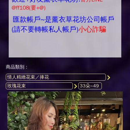
@ff108(要+@)
匯款帳戶~是薰衣草花坊公司帳戶
(請不要轉帳私人帳戶)
小心詐騙
商品類別 :