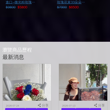
進口~微光粉玫瑰花束 33朵~115022329
玫瑰花束33朵朵/鈔票設計~113021338
$9800
$5800
$7900
$6500
瀏覽商品歷程
最新消息
分享
分享
2026-07-24
2026-07-13