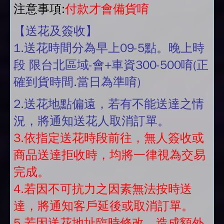
注意事項:
付款才會備貨唷
【送花及簽收】
1.送花時間分為早上09-5點。晚上時
段 限台北區域-會+車資300-500唷(正
確到貨時間.當日為準唷)
2.送花地點偏遠，若有不能送達之情
況，將通知送花人取消訂單。
3.依指定送花時段前往，無人簽收或
商品送達拒收時，均將一律視為交易
完成。
4.若因不可抗力之因素無法按時送
達，將通知客戶延後或取消訂單。
5.若因送花地址臨時修改，造成額外