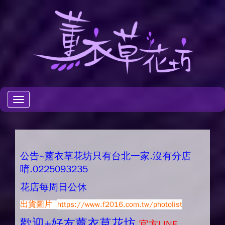
Toggle
navigation
公告~薰衣草花坊只有台北一家.沒有分店
唷.0225093235
花店每周日公休
出貨圖片
https://www.f2016.com.tw/photolist
歡迎+好友薰衣草花坊.
官方LINE