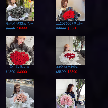
黑色玫瑰33朵花束 110031813
112071007進口荷蘭玫瑰33朵花束
$9000
$6999
$9800
$5500
33朵～玫瑰花束114101319
33朵 紅色玫瑰~韓式花束 115042809
$4800
$3999
$5500
$3800