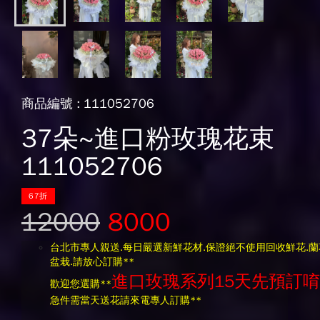
商品編號 : 111052706
37朵~進口粉玫瑰花束
111052706
67折
12000
8000
台北市專人親送.每日嚴選新鮮花材.保證絕不使用回收鮮花.蘭
盆栽.請放心訂購**
進口玫瑰系列15天
先預訂唷
歡迎您選購**
急件需當天送花請來電專人訂購**