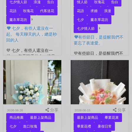
七夕情人節
浪漫
告白
情人節
玫瑰花
告白
花語
玫瑰花
代客送花
花語
求婚
浪漫
薰衣草花坊
七夕
薰衣草花坊
💜 七夕，有些人還沒在一
七夕情人節
起。 每天聊天的人，總是秒
💜有些節日，是提醒我們不
回的人
要忘了表達愛。
💜 七夕，有些人還沒在一
💜有些節日，是提醒我們不
起。 每天聊天的人，總是
要忘了表達愛。 平常的日
秒回的人， 會記得你愛喝什
子，總是忙著工作、忙著生
麼、喜歡什麼的人。 你們
活。 那些想說的謝謝、想
沒有說過喜歡，卻早已習慣
說的辛苦了、想說的我愛
彼此存在。 七夕快到...
你。 常常就這樣，留到了
下...
分享
分享
2026-06-26
2026-06-15
商品推薦
最新上架商品
最新上架商品
畢業花束
七夕
進口玫瑰
畢業花禮
暑假日常