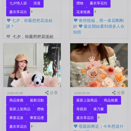
七夕情人節
浪漫
禮物
薰衣草花坊
薰衣草花坊
花束推薦
💜 七夕，你最想把花送給
💜 有些祝福，用一束花剛剛
誰？
好 💜 最近開始看到很多人在
拍照
💜 七夕，你最想把花送給
誰？ 是陪你走過每一天的
💜 有些祝福，用一束花剛剛
另一半，是一直默默支持你
好 💜 最近開始看到很多人
的家人，還是那個努力生活
在拍照📷 穿著學士服、抱著
的自己？ 花，不一定要等
花束，笑著紀錄這段重要的
到特別的人才能收到。...
時光🤍 一路走到現在，一
定有很多不容易。 熬過考
試...
分享
分享
2026-05-26
2026-05-04
商品推薦
最新活動
最新上架商品
商品推薦
最新上架商品
禮物
母親節
康乃馨
畢業花束
畢業花禮
薰衣草花坊
💜 母親節將近｜今年想送什
薰衣草花坊