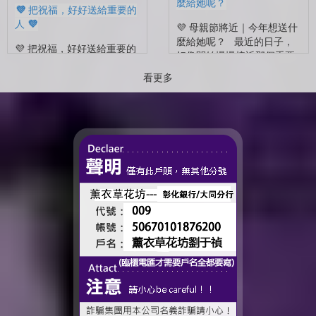
麼給她呢？
💜 把祝福，好好送給重要的
人 💜
💜 母親節將近｜今年想送什
麼給她呢？ 最近的日子，
💜 把祝福，好好送給重要的
好像開始慢慢接近那個重要
人 💜 最近的日子，好像多
的節日了。 不是特別提
了很多拍照的人 🎓 也多了
看更多
醒，而是心裡會自然想到
很多，準備往下一段生活前
——有一個人，一直都...
進的人。 那些一起走過的
時間、一起熬過的日常，到
了這個...