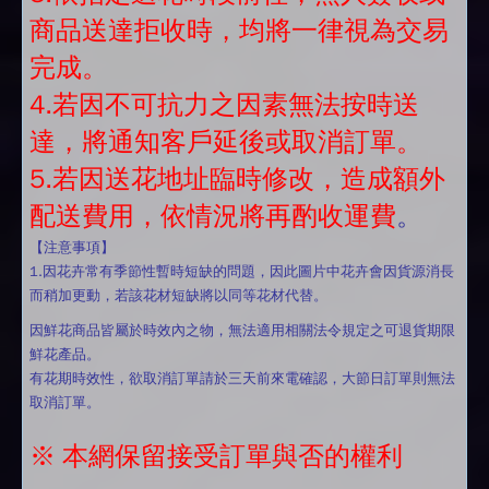
商品送達拒收時，均將一律視為交易
完成。
4.若因不可抗力之因素無法按時送
達，將通知客戶延後或取消訂單。
5.若因送花地址臨時修改，造成額外
配送費用，依情況將再酌收運費
。
【注意事項】
1.因花卉常有季節性暫時短缺的問題，因此圖片中花卉會因貨源消長
而稍加更動，若該花材短缺將以同等花材代替。
因鮮花商品皆屬於時效內之物，無法適用相關法令規定之可退貨期限
鮮花產品。
有花期時效性，欲取消訂單請於三天前來電確認，大節日訂單則無法
取消訂單。
※ 本網保留接受訂單與否的權利