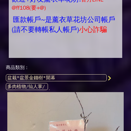
@ff108(要+@)
匯款帳戶~是薰衣草花坊公司帳戶
(請不要轉帳私人帳戶)
小心詐騙
商品類別 :