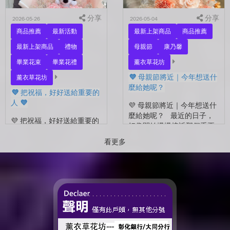
分享
分享
2026-05-26
2026-05-04
商品推薦
最新活動
最新上架商品
商品推薦
最新上架商品
禮物
母親節
康乃馨
畢業花束
畢業花禮
薰衣草花坊
💜 母親節將近｜今年想送什
薰衣草花坊
麼給她呢？
💜 把祝福，好好送給重要的
人 💜
💜 母親節將近｜今年想送什
麼給她呢？ 最近的日子，
💜 把祝福，好好送給重要的
好像開始慢慢接近那個重要
人 💜 最近的日子，好像多
的節日了。 不是特別提
了很多拍照的人 🎓 也多了
看更多
醒，而是心裡會自然想到
很多，準備往下一段生活前
——有一個人，一直都...
進的人。 那些一起走過的
時間、一起熬過的日常，到
了這個...