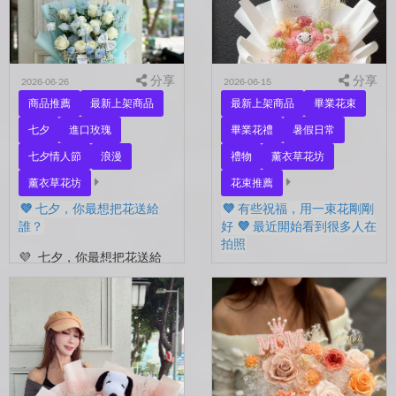
下...
分享
分享
2026-06-26
2026-06-15
商品推薦
最新上架商品
最新上架商品
畢業花束
七夕
進口玫瑰
畢業花禮
暑假日常
七夕情人節
浪漫
禮物
薰衣草花坊
薰衣草花坊
花束推薦
💜 七夕，你最想把花送給
💜 有些祝福，用一束花剛剛
誰？
好 💜 最近開始看到很多人在
拍照
💜 七夕，你最想把花送給
誰？ 是陪你走過每一天的
💜 有些祝福，用一束花剛剛
另一半，是一直默默支持你
好 💜 最近開始看到很多人
的家人，還是那個努力生活
在拍照📷 穿著學士服、抱著
的自己？ 花，不一定要等
花束，笑著紀錄這段重要的
到特別的人才能收到。...
時光🤍 一路走到現在，一
定有很多不容易。 熬過考
試...