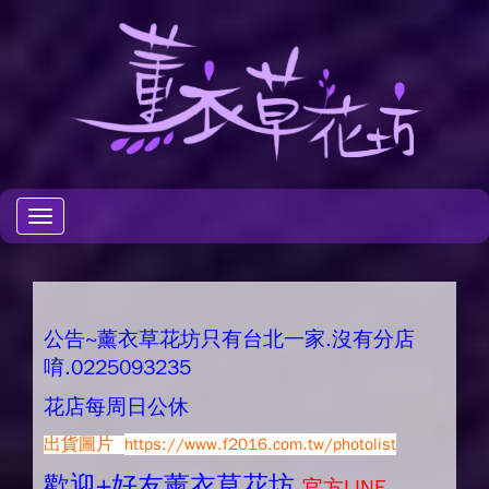
Toggle
navigation
公告~薰衣草花坊只有台北一家.沒有分店
唷.0225093235
花店每周日公休
出貨圖片
https://www.f2016.com.tw/photolist
歡迎+好友薰衣草花坊.
官方LINE