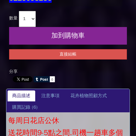
數量
加到購物車
直接結帳
分享
商品描述
注意事項
花卉植物照顧方式
購買記錄
(6)
每周日花店公休
送花時間9-5點之間.司機一趟車多個