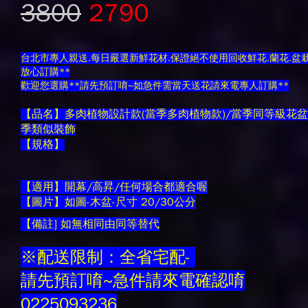
3800
2790
台北市專人親送.每日嚴選新鮮花材.保證絕不使用回收鮮花.蘭花.盆栽
放心訂購**
歡迎您選購**請先預訂唷~如急件需當天送花請來電專人訂購**
【品名】多肉植物設計款(當季多肉植物款)/當季同等級花盆
季類似裝飾
【規格】
【適用】開幕/高昇/任何場合都適合喔
【圖片】如圖-木盆-尺寸 20/30公分
【備註] 如無相同由同等替代
※配送限制：全省宅配-
請先預訂唷~急件請來電確認唷
0225093236