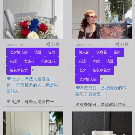
分享
分享
2026-07-24
2026-07-13
七夕情人節
浪漫
告白
情人節
玫瑰花
告白
花語
玫瑰花
代客送花
花語
求婚
浪漫
薰衣草花坊
七夕
薰衣草花坊
💜 七夕，有些人還沒在一
七夕情人節
起。 每天聊天的人，總是秒
💜有些節日，是提醒我們不
回的人
要忘了表達愛。
💜 七夕，有些人還沒在一
💜有些節日，是提醒我們不
起。 每天聊天的人，總是
要忘了表達愛。 平常的日
秒回的人， 會記得你愛喝什
子，總是忙著工作、忙著生
麼、喜歡什麼的人。 你們
活。 那些想說的謝謝、想
沒有說過喜歡，卻早已習慣
說的辛苦了、想說的我愛
彼此存在。 七夕快到...
你。 常常就這樣，留到了