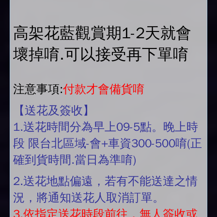
高架花藍觀賞期1-2天就會
壞掉唷.可以接受再下單唷
注意事項:
付款才會備貨唷
【送花及簽收】
1.送花時間分為早上09-5點。晚上時
段 限台北區域-會+車資300-500唷(正
確到貨時間.當日為準唷)
2.送花地點偏遠，若有不能送達之情
況，將通知送花人取消訂單。
3.依指定送花時段前往，無人簽收或