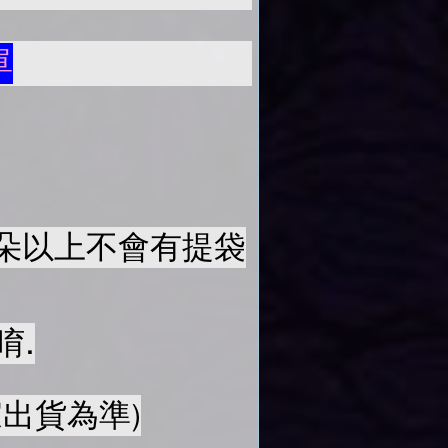
單
50朵以上不會有提袋
唷.
出貨為準)