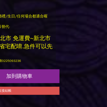
品
婚禮/生日/任何場合都適合喔
等替代-
北市 免運費~新北市
(全省宅配唷.急件可以先
225093236
加到購物車
直接結帳