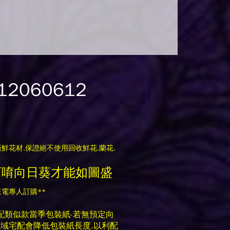
2060612
鮮花材.保證絕不使用回收鮮花.蘭花.
訂唷向日葵才能如圖盛
電專人訂購**
配類似款當季包裝紙-若無預定向
區域宅配會降低包裝紙長度.以利配