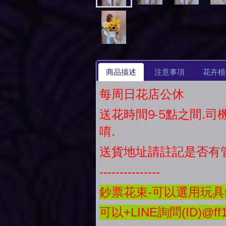
商品描述
注意事項
花卉植
每周日花店公休
送花時間9-5點之間.
唷.
送貨地址請註記是否有
---------------
鈔票花束-可以選用玩具鈔
可以+LINE詢問(ID)@ff1