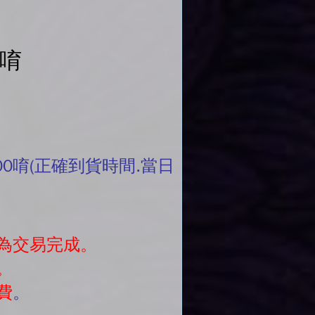
單唷
00唷(正確到貨時間.當日
為交易完成。
。
費
。