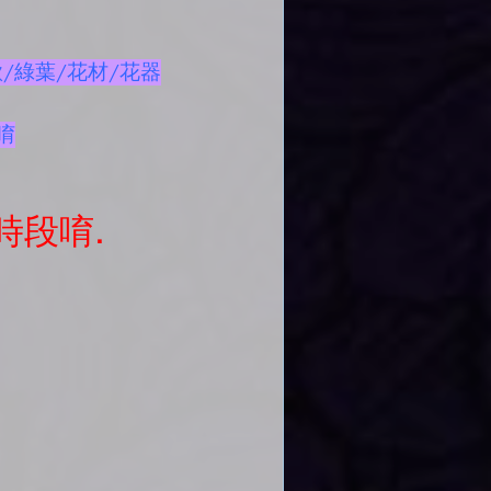
/綠葉/花材/花器
唷
時段唷.