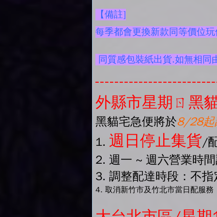
【備註]
每季都會更換新款同等價位玩偶
同質感包裝紙出貨.如無相同
-------------------------
外縣市星期ㄖ黑貓
黑貓宅急便將於
8/28
週日停止集貨
1.
/
2. 週一 ~ 週六營業時
3. 調整配達時段：不指定
4. 取消新竹市及竹北市當日配服務
大台北市區/星期