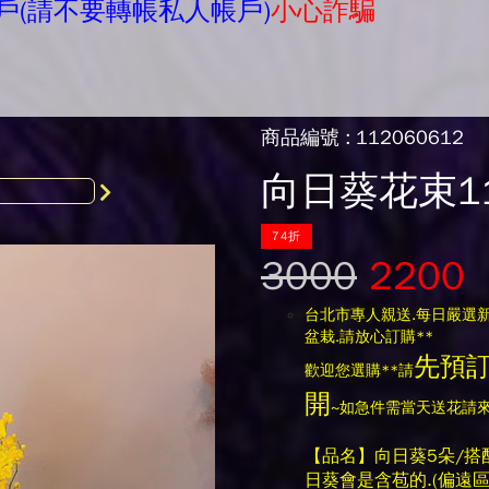
戶(請不要轉帳私人帳戶)
小心詐騙
商品編號 : 112060612
向日葵花束11
74折
3000
2200
台北市專人親送.每日嚴選新
盆栽.請放心訂購**
先預
歡迎您選購**請
開
~如急件需當天送花請來
【品名】向日葵5朵/搭
日葵會是含苞的.(偏遠