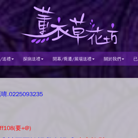
/送禮
探病送禮
開幕/喬遷/展場送禮
關於我們
已
0225093235
ff108(要+@)