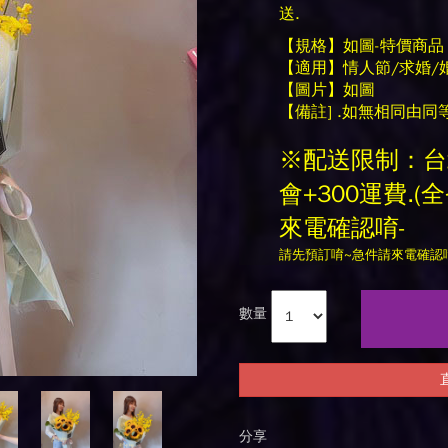
送.
【規格】如圖-特價商
【適用】情人節/求婚/
【圖片】如圖
【備註] .如無相同由同
※配送限制：台
會+300運費.
來電確認唷-
請先預訂唷~急件請來電確認唷0
數量
分享