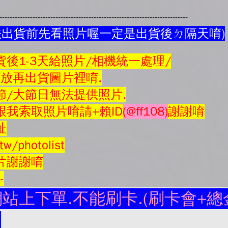
---------------------------------------------------------------------------
法出貨前先看照片喔一定是出貨後ㄉ隔天唷)
後1-3天給照片/相機統一處理/
會放再
出貨圖片
裡唷.
節/大節日無法提供照片.
我索取照片唷請+賴ID
(@ff108)
謝謝唷
址
tw/photolist
片謝謝唷
--
站上下單.不能刷卡.(刷卡會+總金
.