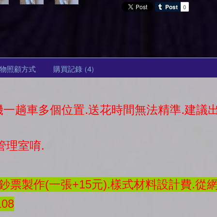
物照顧方式
購買記錄
(4)
司機一趟車多個位置.送花時間無法精準.建
管理室唷.
票製作(一張+15元).樣式材料設計費.從
08