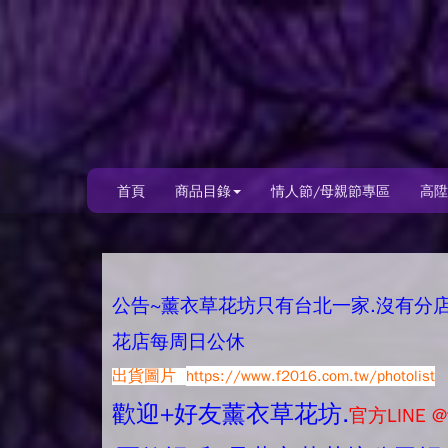
首頁
商品目錄
情人節/母親節專區
高陞
公告~薰衣草花坊只有台北一家.沒有分店唷.
花店每周日公休
出貨圖片
https://www.f2016.com.tw/photolist
歡迎+好友薰衣草花坊.
官方LINE @