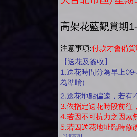
高架花藍觀賞期1
注意事項:
付款才會備貨
【送花及簽收】
1.送花時間分為早上09-
為準唷)
2.送花地點偏遠，若
3.依指定送花時段前
4.若因不可抗力之因
5.若因送花地址臨時
【注意事項】