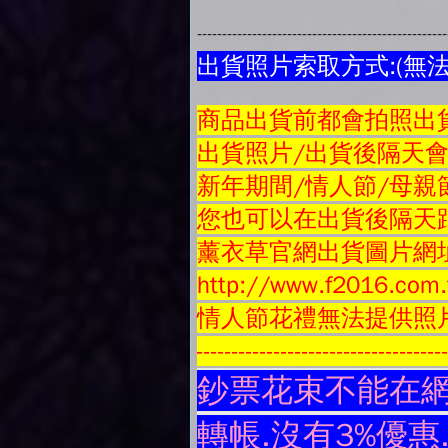
-------------------------------------------------
出貨照片索取方式:(無
商品
出貨前都會拍照出貨
出貨照片/出貨後隔天
新年期間/情人節/母親
您也可以在出貨後隔天跟
薰衣草官網出貨圖片網
http://www.f2016.com.
情人節花禮無法提供照
-----------------------------------
鈔票花束不能在網
轉帳.沒有3%優惠