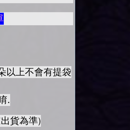
單
50朵以上不會有提袋
唷.
出貨為準)