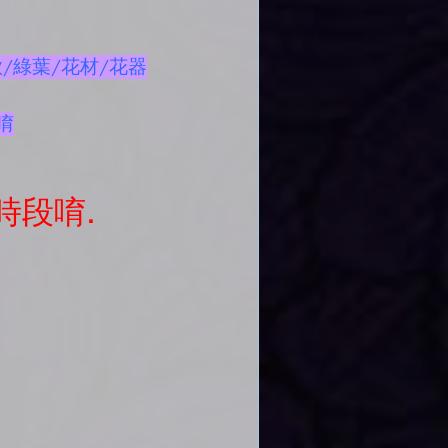
/綠葉/花材/花器
唷
時段唷.