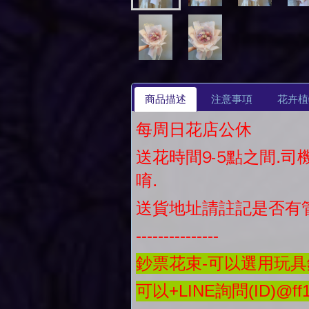
商品描述
注意事項
花卉植
每周日花店公休
送花時間9-5點之間.
唷.
送貨地址請註記是否有
---------------
鈔票花束-可以選用玩具鈔
可以+LINE詢問(ID)@ff1