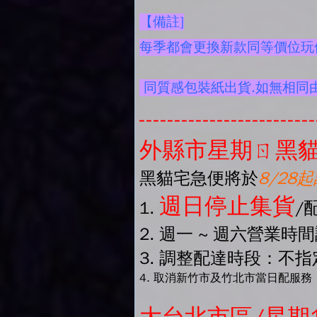
【備註]
每季都會更換新款同等價位玩偶
同質感包裝紙出貨.如無相同
-------------------------
外縣市星期ㄖ黑貓
黑貓宅急便將於
8/28
週日停止集貨
1.
/
2. 週一 ~ 週六營業時
3. 調整配達時段：不指定
4. 取消新竹市及竹北市當日配服務