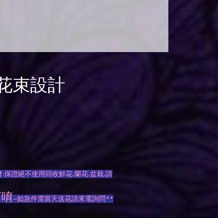
花束設計
.保證絕不使用回收鮮花.蘭花.盆栽.請
訂唷
~如急件需當天送花請來電詢問**