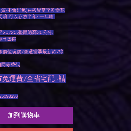
質-不會消氣))~搭配當季乾燥花
同唷.可以存放半年~一年唷
20/20.整體總高35公分.
節日送禮
等價位玩偶/會選當季最新款/綠
由同等替代
免運費/全省宅配 -請
093236
加到購物車