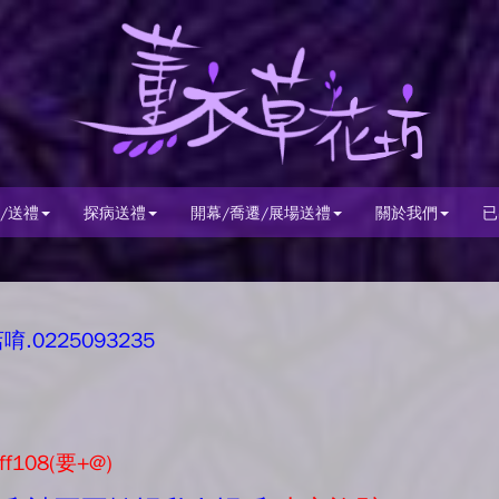
/送禮
探病送禮
開幕/喬遷/展場送禮
關於我們
已
0225093235
ff108(要+@)