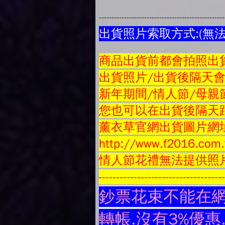
-------------------------------------------------
出貨照片索取方式:(無
商品
出貨前都會拍照出貨
出貨照片/出貨後隔天
新年期間/情人節/母親
您也可以在出貨後隔天跟
薰衣草官網出貨圖片網
http://www.f2016.com.
情人節花禮無法提供照
-----------------------------------
鈔票花束不能在網
轉帳.沒有3%優惠