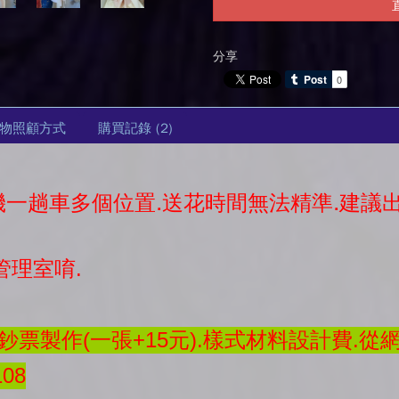
分享
物照顧方式
購買記錄
(2)
司機一趟車多個位置.送花時間無法精準.建
管理室唷.
票製作(一張+15元).樣式材料設計費.從
08