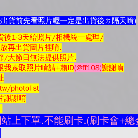
---------------------------------------------------------------------------
法出貨前先看照片喔一定是出貨後ㄉ隔天唷)
後1-3天給照片/相機統一處理/
會放再
出貨圖片
裡唷.
節/大節日無法提供照片.
我索取照片唷請+賴ID
(@ff108)
謝謝唷
址
tw/photolist
片謝謝唷
--
站上下單.不能刷卡.(刷卡會+總金
.