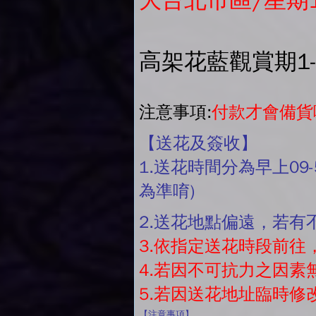
大台北市區/星期
高架花藍觀賞期1
注意事項:
付款才會備貨
【送花及簽收】
1.送花時間分為早上09-
為準唷)
2.送花地點偏遠，若
3.依指定送花時段前
4.若因不可抗力之因
5.若因送花地址臨時
【注意事項】