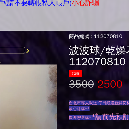
戶(請不要轉帳私人帳戶)
小心詐騙
商品編號 : 112070810
波波球/乾燥
112070810
72折
3500
2500
台北市專人親送.每日嚴選新鮮花材
放心訂購**
*請前先預
歡迎您選購*