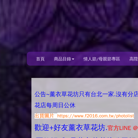
首頁
商品目錄
情人節/母親節專區
高陞
公告~薰衣草花坊只有台北一家.沒有分店唷.
花店每周日公休
出貨圖片
https://www.f2016.com.tw/photolist
歡迎+好友薰衣草花坊.
官方LINE @