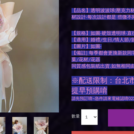
【品名】透明波波球(壓克力材
材設計-每次設計都是 些微不
【規格】如圖-硬殼透明球-直徑
【適用】婚禮/生日/情人節/
【圖片】如圖-
【備註] 每季都會更換新款同
葉/花材/花器
同質感包裝紙出貨.如無相同
※配送限制：台北市
提早預購唷
請先預訂唷~急件請來電確認唷0225
數量