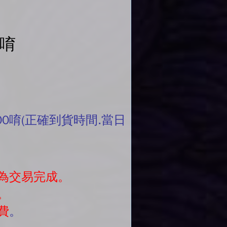
單唷
00唷(正確到貨時間.當日
為交易完成。
。
費
。