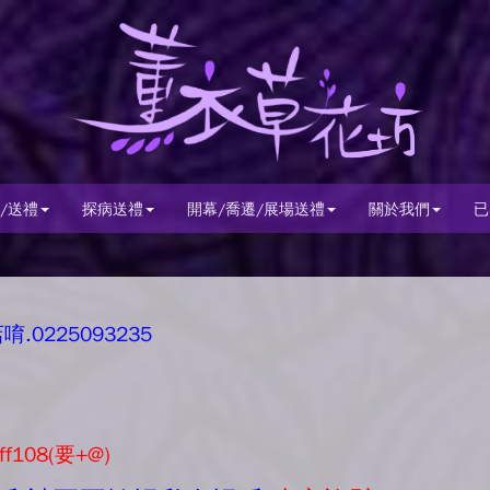
/送禮
探病送禮
開幕/喬遷/展場送禮
關於我們
已
0225093235
ff108(要+@)