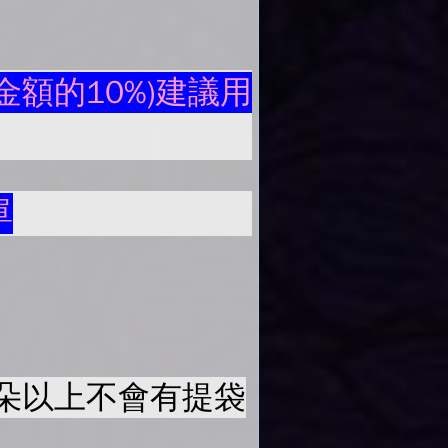
額的10%)建議用
單
50朵以上不會有提袋