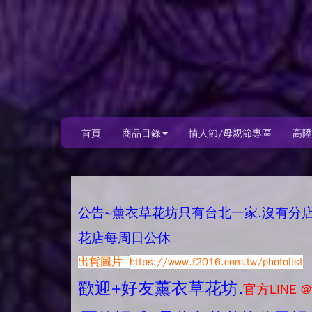
首頁
商品目錄
情人節/母親節專區
高陞
公告~薰衣草花坊只有台北一家.沒有分店唷.
花店每周日公休
出貨圖片
https://www.f2016.com.tw/photolist
歡迎+好友薰衣草花坊.
官方LINE @