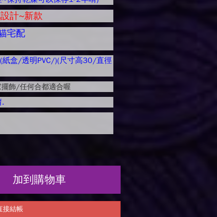
設計~新款
貓宅配
紙盒/透明PVC/)(尺寸高30/直徑
家擺飾/任何合都適合喔
.
加到購物車
直接結帳