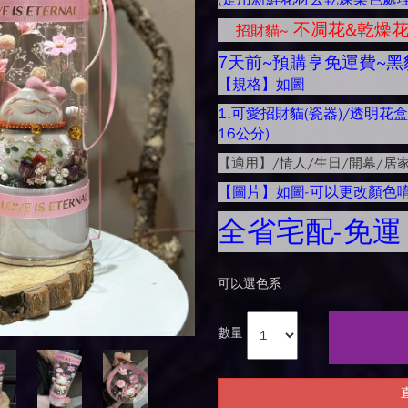
不凋花&乾燥花
招財貓~
7天前~預購享免運費~黑
【規格】如圖
1.可愛招財貓(瓷器)/透明花盒(
16公分)
【適用】/情人/生日/開幕/居
【圖片】如圖-可以更改顏色唷
全省宅配-免運
可以選色系
數量