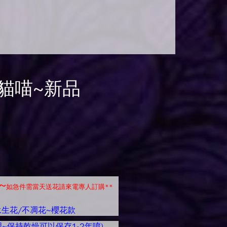
貓喵~新品
~
如急件需當天送花請來電專人訂購**
永生花/不凋花~櫻花款
~保持乾燥可以保存1-2年唷)