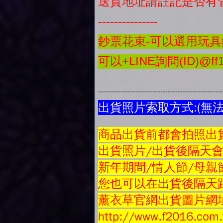
送貨地址請註記是否有
---------------
鈔票花束-可以選用玩具鈔
可以+LINE詢問(ID)@ff1
-------------------------------------------------
出貨照片索取方式:(無
商品
出貨前都會拍照出貨
出貨照片/出貨後隔天
新年期間/情人節/母親
您也可以在出貨後隔天跟
薰衣草官網出貨圖片網
http://www.f2016.com.