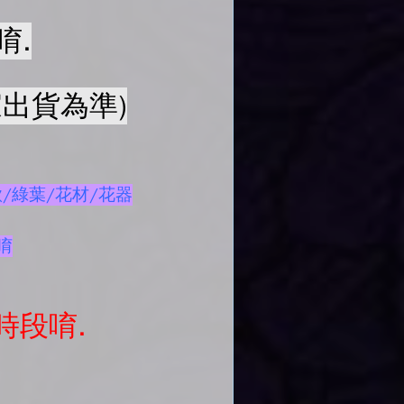
唷.
出貨為準)
/綠葉/花材/花器
唷
時段唷.