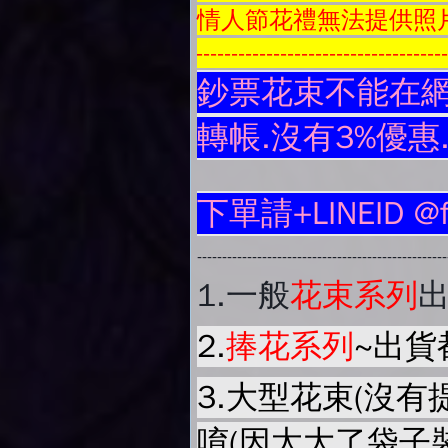
情人節花禮無法提供照
-----------------------------------
鈔票花束不能在網
轉帳.沒有3%優惠
下單請+LINEID @
-------------------------------------------------
1.
一般
花束系列
2.
捧花系列
~出貨
3.大型花束(沒有
唷(因太大了袋子