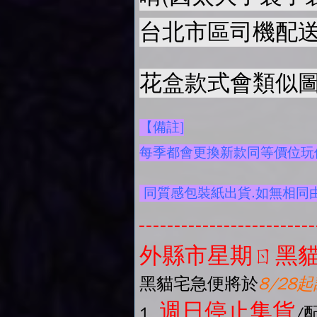
台北市區司機配送
花盒款式會類似圖
【備註]
每季都會更換新款同等價位玩偶
同質感包裝紙出貨.如無相同
-------------------------
外縣市星期ㄖ黑貓
黑貓宅急便將於
8/28
週日停止集貨
1.
/