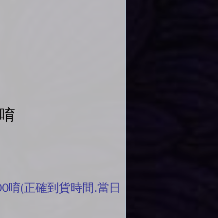
單唷
00唷(正確到貨時間.當日