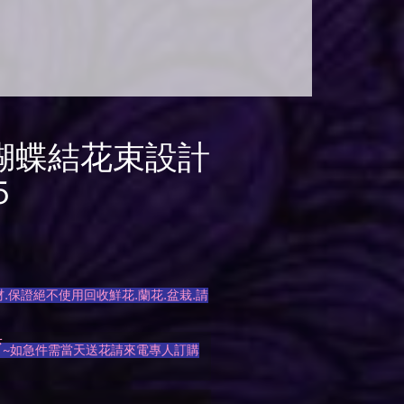
蝴蝶結花束設計
5
.保證絕不使用回收鮮花.蘭花.盆栽.請
唷
~如急件需當天送花請來電專人訂購