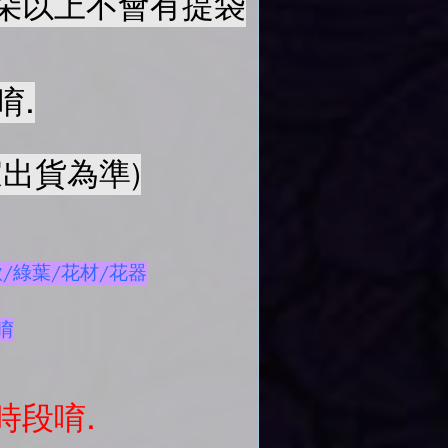
50朵以上不會有提袋
唷.
出貨為準)
/綠葉/花材/花器
唷
時段唷.