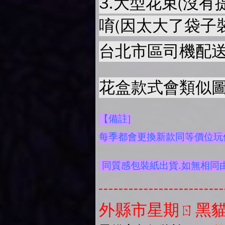
3.大型花束(沒有
唷(因太大了袋子
台北市區司機配送
花盒款式會類似圖
【備註]
每季都會更換新款同等價位玩偶
同質感包裝紙出貨.如無相同
-------------------------
外縣市星期ㄖ黑貓