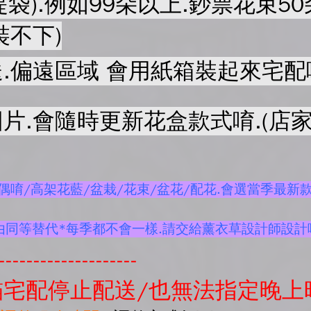
提袋).例如99朵以上.鈔票花束
裝不下)
.偏遠區域 會用紙箱裝起來宅配
片.會隨時更新花盒款式唷.(店家
唷/高架花藍/盆栽/花束/盆花/配花.會選當季最新款
由同等替代*每季都不會一樣.請交給薰衣草設計師設計
--------------------
宅配停止配送/也無法指定晚上