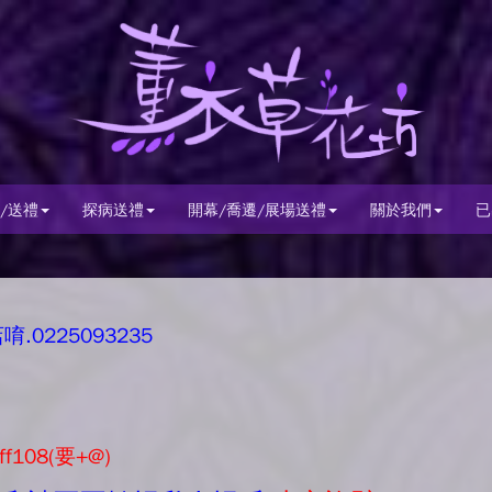
/送禮
探病送禮
開幕/喬遷/展場送禮
關於我們
已
0225093235
ff108(要+@)