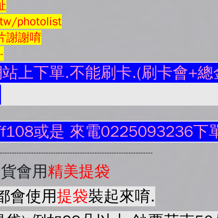
址
tw/photolist
片謝謝唷
--
站上下單.不能刷卡.(刷卡會+總金
.
ff108或是 來電0225093236下
----------------------------------------------------------------
出貨會用
精美提袋
都會使用
提袋
裝起來唷.