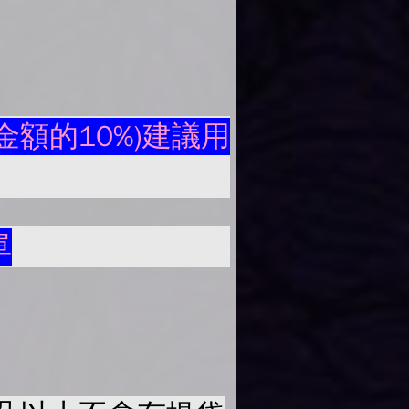
額的10%)建議用
單