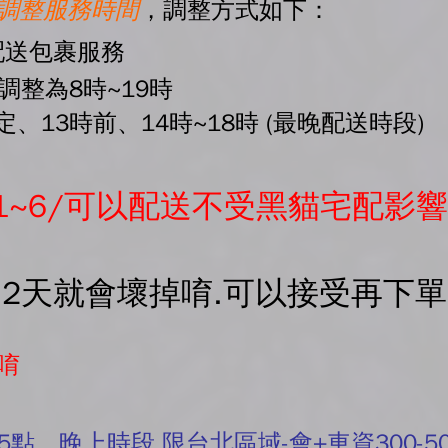
起調整服務時間
，調整方式如下：
配送包裹服務
間調整為8時~19時
、13時前、14時~18時 (最晚配送時段)
1~6/可以配送不受黑貓宅配影響
-2天就會壞掉唷.可以接受再下
唷
5點。晚上時段 限台北區域-會+車資300-5