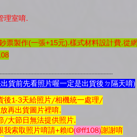
管理室唷.
票製作(一張+15元).樣式材料設計費.從
08
---------------------------------------------------------------------------
法出貨前先看照片喔一定是出貨後ㄉ隔天唷)
後1-3天給照片/相機統一處理/
會放再
出貨圖片
裡唷.
節/大節日無法提供照片.
我索取照片唷請+賴ID
(@ff108)
謝謝唷