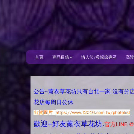
首頁
商品目錄
情人節/母親節專區
高陞
公告~薰衣草花坊只有台北一家.沒有分店唷.
花店每周日公休
出貨圖片
https://www.f2016.com.tw/photolist
歡迎+好友薰衣草花坊.
官方LINE @