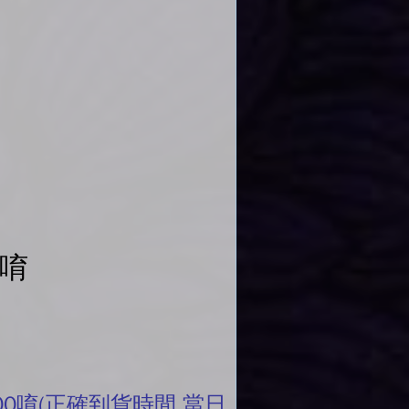
單唷
00唷(正確到貨時間.當日