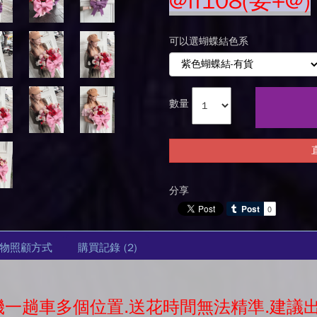
@ff108(要+@)
可以選蝴蝶結色系
數量
分享
物照顧方式
購買記錄
(2)
司機一趟車多個位置.送花時間無法精準.建