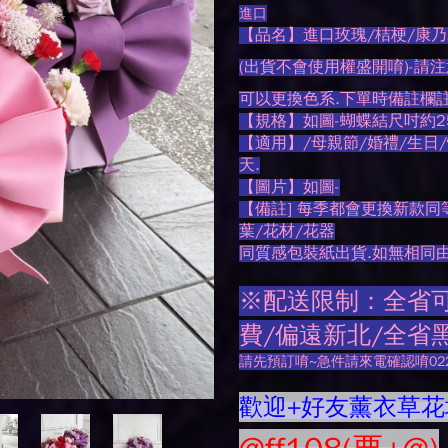
進口
【品名】進口玫瑰/桔梗/康乃
(出貨不會使用權盛開唷)-請
可以更換色系.下單時備註欄
【規格】如圖-蝴蝶結尺吋約25
【適用】/母親節/婚禮/生日/
天.
【圖片】如圖-
【備註] 每季都會更換新款同
葉/花材/花器
同質感包裝紙出貨.如無相同
※配送限制：全省可
費/偏遠新北/全省黑
請先預訂唷~急件請來電確認唷0225
歡迎+好友薰衣草花