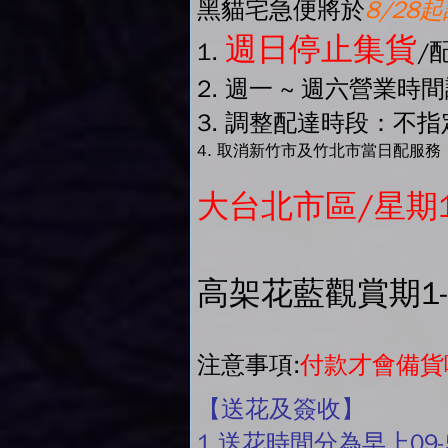
黑貓宅急便將於
8/28
週日停止集貨
1.
/
2. 週一 ~ 週六營業時
3. 調整配達時段：不指定
4. 取消新竹市及竹北市當日配服務
大台北市區/星期
高架花藍觀賞期1
注意事項:
付款才會備貨
【送花及簽收】
1.送花時間分為早上09-