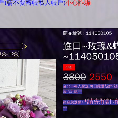
戶(請不要轉帳私人帳戶)
小心詐騙
商品編號 : 114050105
進口~玫瑰&
~11405010
68折
3800
2550
台北市專人親送.每日嚴選新鮮花材
放心訂購**
*請先預訂
歡迎您選購*
**