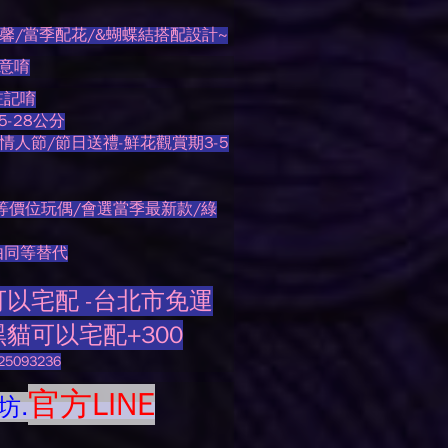
馨/當季配花/&蝴蝶結搭配設計~
注意唷
註記唷
-28公分
情人節/節日送禮-鮮花觀賞期3-5
等價位玩偶/會選當季最新款/綠
由同等替代
以宅配 -台北市免運
貓可以宅配+300
093236
官方LINE
坊.