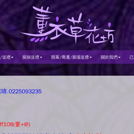
/送禮
探病送禮
開幕/喬遷/展場送禮
關於我們
已
0225093235
ff108(要+@)