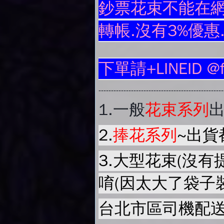
鈔票花束不能在網
轉帳.沒有3%優惠
下單請+LINEID @
-------------------------------------------------
1.
一般
花束系列
2.
捧花系列
~出貨
3.大型花束(沒有
唷(因太大了袋子
台北市區司機配送