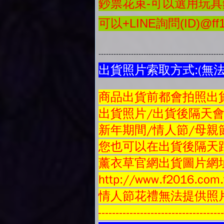
鈔票花束-可以選用玩具鈔
可以+LINE詢問(ID)@ff1
-------------------------------------------------
出貨照片索取方式:(無
商品
出貨前都會拍照出貨
出貨照片/出貨後隔天
新年期間/情人節/母親
您也可以在出貨後隔天跟
薰衣草官網出貨圖片網
http://www.f2016.com.
情人節花禮無法提供照
-----------------------------------