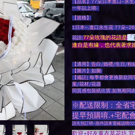
【品名】77朵日本進口~永生花
一年以上唷-
【規格】
1日本~.進口永生花 77朵~26
「
77朵玫瑰的花語是
花語:
逢自是有緣，也代表著求
【適用】告白/婚禮/生日/粉
【圖片】如圖-
【備註] 每季都會更換新款同
葉/花材/花器
同質感包裝紙出貨.如無相同
※配送限制：全省宅配
提早預購唷.+宅配
請先預訂唷~急件請來電確認唷0225
歡迎+好友薰衣草花坊.官方LI