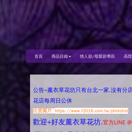
首頁
商品目錄
情人節/母親節專區
高陞
公告~薰衣草花坊只有台北一家.沒有分店唷.
花店每周日公休
出貨圖片
https://www.f2016.com.tw/photolist
歡迎+好友薰衣草花坊.
官方LINE @