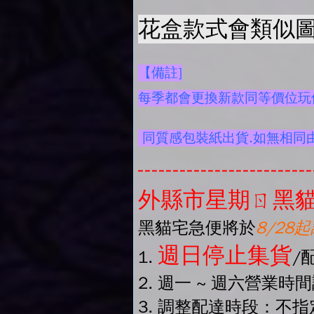
花盒款式會類似圖
【備註]
每季都會更換新款同等價位玩偶
同質感包裝紙出貨.如無相同
-------------------------
外縣市星期ㄖ黑貓
黑貓宅急便將於
8/28
週日停止集貨
1.
/
2. 週一 ~ 週六營業時
3. 調整配達時段：不指定