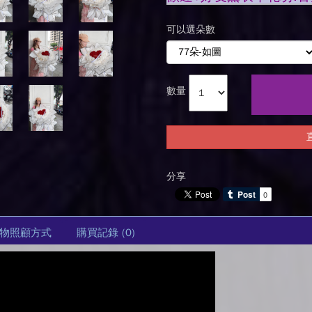
可以選朵數
數量
分享
物照顧方式
購買記錄
(0)