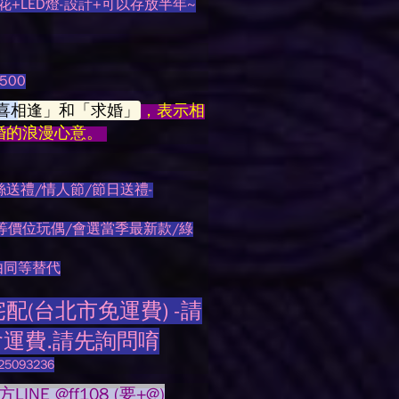
+LED燈-設計+可以存放半年~
500
喜相逢」和「求婚」
，表示相
婚的浪漫心意。
絲送禮/情人節/節日送禮-
等價位玩偶/會選當季最新款/綠
由同等替代
(台北市免運費) -請
會運費.請先詢問唷
093236
NE @ff108 (要
+@
)