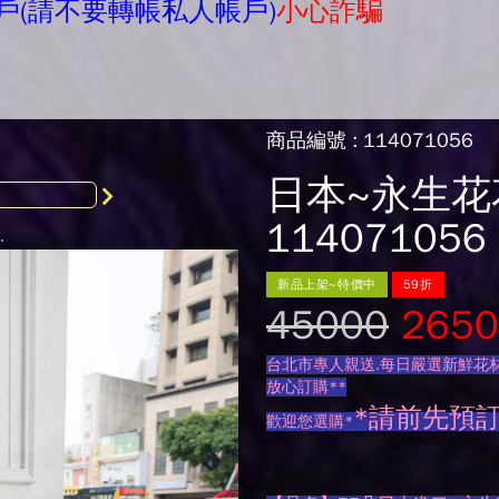
戶(請不要轉帳私人帳戶)
小心詐騙
商品編號 : 114071056
日本~永生花
114071056
新品上架~特價中
59折
45000
2650
台北市專人親送.每日嚴選新鮮花材
放心訂購**
*請前先預
歡迎您選購*