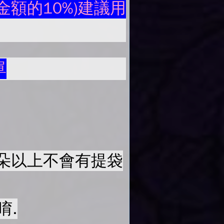
額的10%)建議用
單
50朵以上不會有提袋
唷.