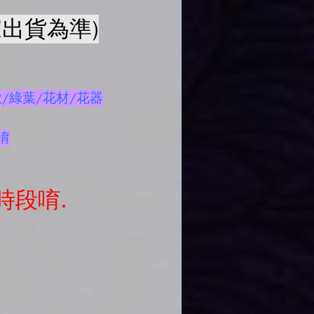
出貨為準)
/綠葉/花材/花器
唷
時段唷.