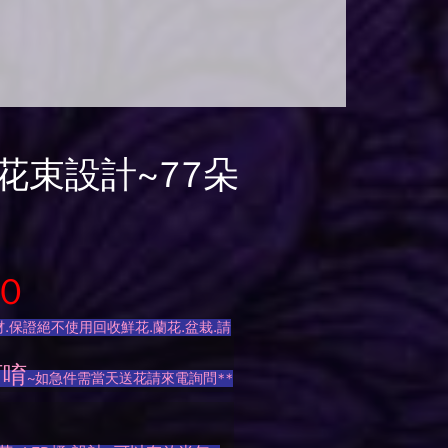
花束設計~77朵
0
.保證絕不使用回收鮮花.蘭花.盆栽.請
訂唷
~如急件需當天送花請來電詢問**