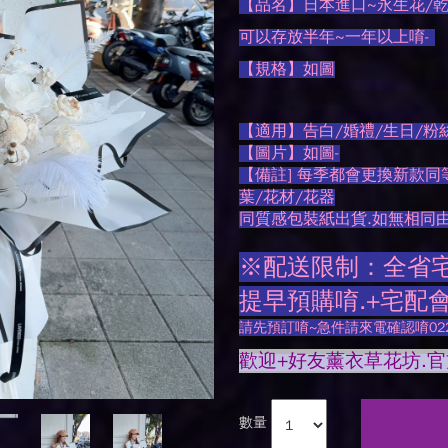
【品名】日本進口~永生花/乾燥
可以存放半年~一年以上唷-
【規格】如圖
【適用】告白/婚禮/生日/粉
【圖片】如圖-
【備註] 每季都會更換新款同
葉/花材/花器
同質感包裝紙出貨.如無相同
※配送限制：全省宅配
提早預購唷.+宅配
請先預訂唷~急件請來電確認唷0225
歡迎+好友薰衣草花坊.官方LI
數量