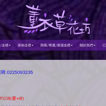
/送禮
探病送禮
開幕/喬遷/展場送禮
關於我們
已
0225093235
ff108(要+@)