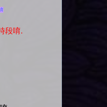
唷
時段唷.