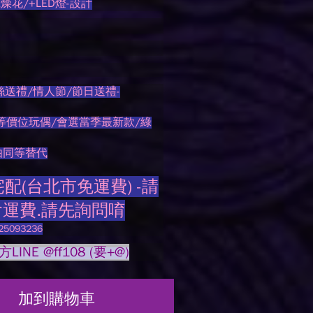
花/+LED燈-設計
絲送禮/情人節/節日送禮-
等價位玩偶/會選當季最新款/綠
由同等替代
(台北市免運費) -請
會運費.請先詢問唷
093236
NE @ff108 (要
+@
)
加到購物車