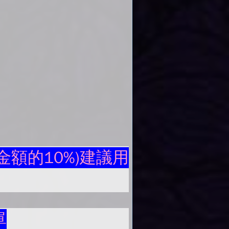
額的10%)建議用
單