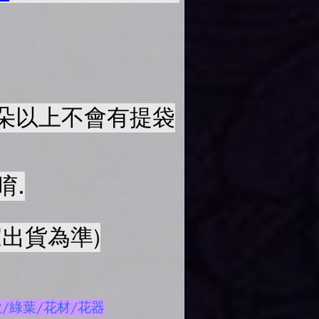
50朵以上不會有提袋
唷.
出貨為準)
/綠葉/花材/花器