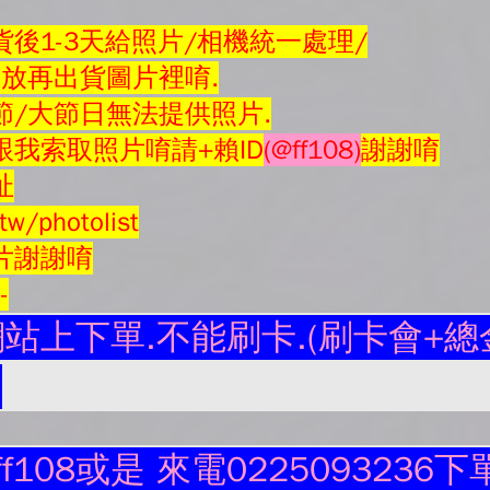
後1-3天給照片/相機統一處理/
會放再
出貨圖片
裡唷.
節/大節日無法提供照片.
我索取照片唷請+賴ID
(@ff108)
謝謝唷
址
tw/photolist
片謝謝唷
--
站上下單.不能刷卡.(刷卡會+總金
.
ff108或是 來電0225093236下