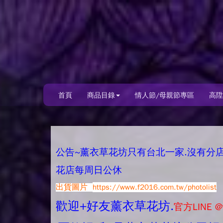
首頁
商品目錄
情人節/母親節專區
高陞
公告~薰衣草花坊只有台北一家.沒有分店唷.
花店每周日公休
出貨圖片
https://www.f2016.com.tw/photolist
歡迎+好友薰衣草花坊.
官方LINE @