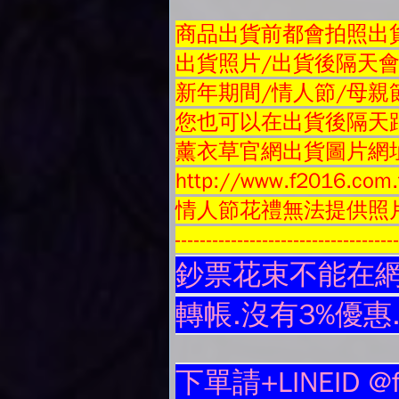
商品
出貨前都會拍照出貨
出貨照片/出貨後隔天
新年期間/情人節/母親
您也可以在出貨後隔天跟
薰衣草官網出貨圖片網
http://www.f2016.com.
情人節花禮無法提供照
-----------------------------------
鈔票花束不能在網
轉帳.沒有3%優惠
下單請+LINEID @