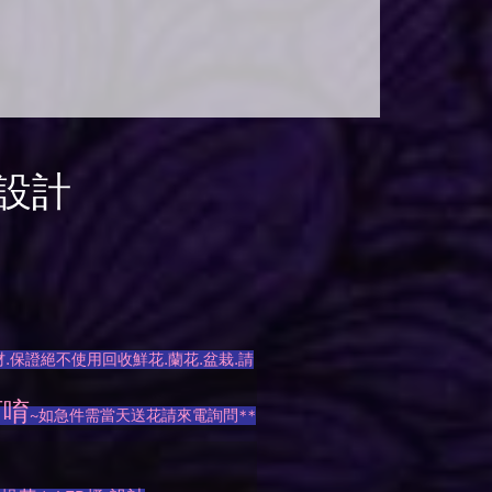
設計
.保證絕不使用回收鮮花.蘭花.盆栽.請
訂唷
~如急件需當天送花請來電詢問**