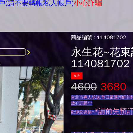
戶(請不要轉帳私人帳戶)
小心詐騙
商品編號 : 114081702
永生花~花束
114081702
8折
4600
3680
台北市專人親送.每日嚴選新鮮花材
放心訂購**
*請前先預
歡迎您選購*