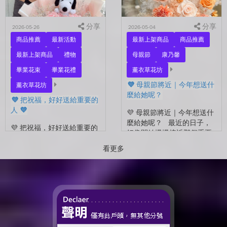
試...
分享
分享
2026-05-26
2026-05-04
商品推薦
最新活動
最新上架商品
商品推薦
最新上架商品
禮物
母親節
康乃馨
畢業花束
畢業花禮
薰衣草花坊
💜 母親節將近｜今年想送什
薰衣草花坊
麼給她呢？
💜 把祝福，好好送給重要的
人 💜
💜 母親節將近｜今年想送什
麼給她呢？ 最近的日子，
💜 把祝福，好好送給重要的
好像開始慢慢接近那個重要
人 💜 最近的日子，好像多
的節日了。 不是特別提
了很多拍照的人 🎓 也多了
看更多
醒，而是心裡會自然想到
很多，準備往下一段生活前
——有一個人，一直都...
進的人。 那些一起走過的
時間、一起熬過的日常，到
了這個...