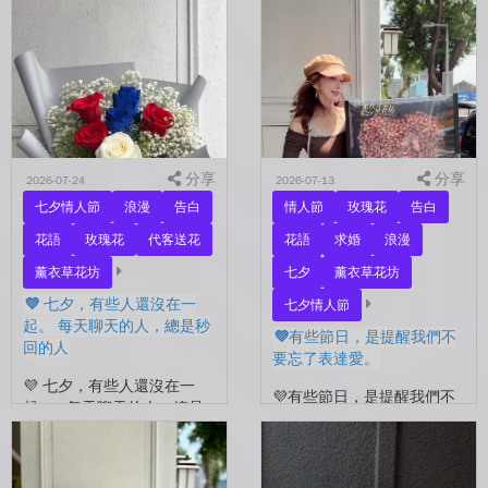
分享
分享
2026-07-24
2026-07-13
七夕情人節
浪漫
告白
情人節
玫瑰花
告白
花語
玫瑰花
代客送花
花語
求婚
浪漫
薰衣草花坊
七夕
薰衣草花坊
💜 七夕，有些人還沒在一
七夕情人節
起。 每天聊天的人，總是秒
💜有些節日，是提醒我們不
回的人
要忘了表達愛。
💜 七夕，有些人還沒在一
💜有些節日，是提醒我們不
起。 每天聊天的人，總是
要忘了表達愛。 平常的日
秒回的人， 會記得你愛喝什
子，總是忙著工作、忙著生
麼、喜歡什麼的人。 你們
活。 那些想說的謝謝、想
沒有說過喜歡，卻早已習慣
說的辛苦了、想說的我愛