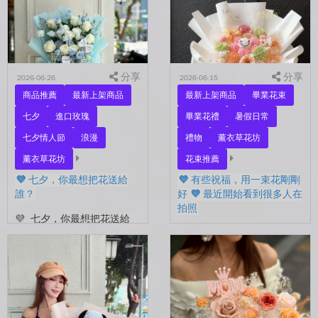
彼此存在。 七夕快到...
你。 常常就這樣，留到了
下...
分享
分享
2026-06-26
2026-06-15
商品推薦
最新上架商品
最新上架商品
畢業花束
七夕
進口玫瑰
畢業花禮
暑假日常
七夕情人節
浪漫
禮物
薰衣草花坊
薰衣草花坊
花束推薦
💜 七夕，你最想把花送給
💜 有些祝福，用一束花剛剛
誰？
好 💜 最近開始看到很多人在
拍照
💜 七夕，你最想把花送給
誰？ 是陪你走過每一天的
💜 有些祝福，用一束花剛剛
另一半，是一直默默支持你
好 💜 最近開始看到很多人
的家人，還是那個努力生活
在拍照📷 穿著學士服、抱著
的自己？ 花，不一定要等
花束，笑著紀錄這段重要的
到特別的人才能收到。...
時光🤍 一路走到現在，一
定有很多不容易。 熬過考