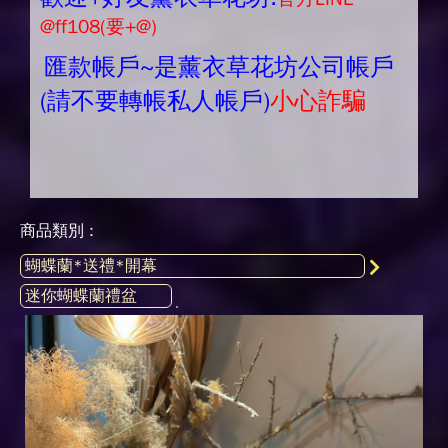
@ff108(要+@)
匯款帳戶~是薰衣草花坊公司帳戶
(請不要轉帳私人帳戶)
小心詐騙
商品類別 :