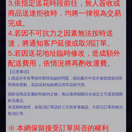
3.依指定送花時段前往，無人簽收或
商品送達拒收時，均將一律視為交易
完成。
4.若因不可抗力之因素無法按時送
達，將通知客戶延後或取消訂單。
5.若因送花地址臨時修改，造成額外
配送費用，依情況將再酌收運費
。
【注意事項】
1.因花卉常有季節性暫時短缺的問題，因此圖片中花卉會因貨源消長
而稍加更動，若該花材短缺將以同等花材代替。
因鮮花商品皆屬於時效內之物，無法適用相關法令規定之可退貨期限
鮮花產品。
有花期時效性，欲取消訂單請於三天前來電確認，大節日訂單則無法
取消訂單。
※ 本網保留接受訂單與否的權利