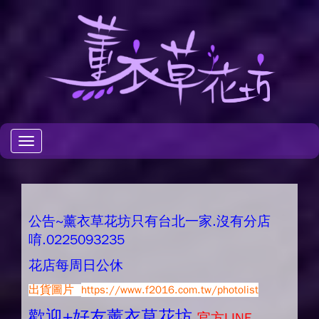
Toggle
navigation
公告~薰衣草花坊只有台北一家.沒有分店
唷.0225093235
花店每周日公休
出貨圖片
https://www.f2016.com.tw/photolist
歡迎+好友薰衣草花坊.
官方LINE