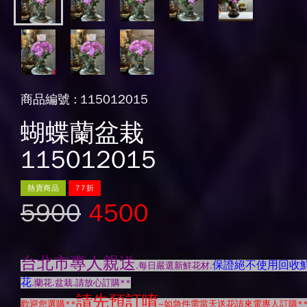
商品編號 : 115012015
蝴蝶蘭盆栽
115012015
熱賣商品
77折
5900
4500
台北市專人親送
保證絕不使用回收
.每日嚴選新鮮花材.
花
.蘭花.盆栽.請放心訂購**
請先預訂唷
歡迎您選購**
~如急件需當天送花請來電專人訂購*