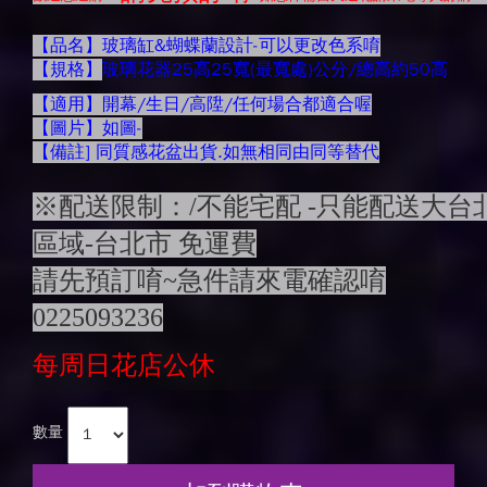
【品名】玻璃缸&蝴蝶蘭設計-可以更改色系唷
【規格】
玻璃花器25高25寬(最寬處)公分/總高約50高
【適用】開幕/生日/高陞/任何場合都適合喔
【圖片】如圖-
【備註] 同質感花盆出貨.如無相同由同等替代
※配送限制：/不能宅配 -只能配送大台
區域-台北市 免運費
請先預訂唷~急件請來電確認唷
0225093236
每周日花店公休
數量