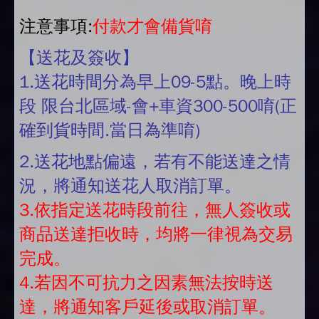
注意事項:
付款才會備貨唷
【送花及簽收】
1.送花時間分為早上09-5點。晚上時
段 限台北區域-會+車資300-500唷(正
確到貨時間.當日為準唷)
2.送花地點偏遠，若有不能送達之情
況，將通知送花人取消訂單。
3.依指定送花時段前往，無人簽收或
商品送達拒收時，均將一律視為交易
完成。
4.若因不可抗力之因素無法按時送
達，將通知客戶延後或取消訂單。