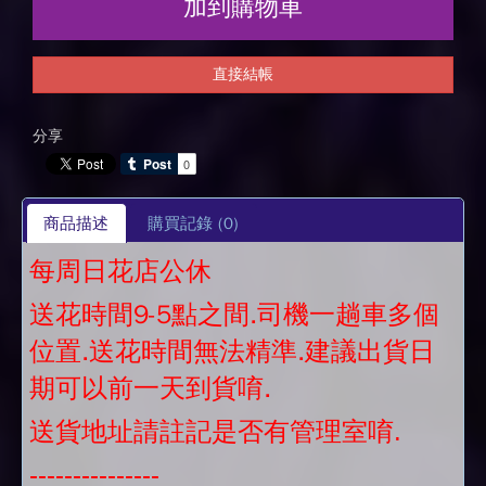
加到購物車
直接結帳
分享
商品描述
購買記錄
(0)
每周日花店公休
送花時間9-5點之間.司機一趟車多個
位置.送花時間無法精準.建議出貨日
期可以前一天到貨唷.
送貨地址請註記是否有管理室唷.
---------------