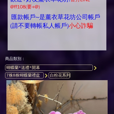
@ff108(要+@)
匯款帳戶~是薰衣草花坊公司帳戶
(請不要轉帳私人帳戶)
小心詐騙
商品類別 :