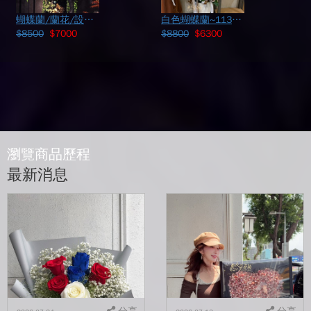
蝴蝶蘭/蘭花/設計108010707
白色蝴蝶蘭~113073016
$8500
$7000
$8800
$6300
瀏覽商品歷程
最新消息