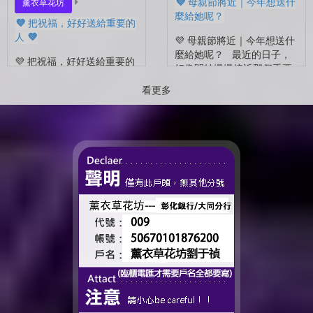
💜 母親節將近｜今年想送什
薰衣草花坊
麼給她呢？
💜 把祝福，好好送給重要的
人 💜
💜 母親節將近｜今年想送什
麼給她呢？ 最近的日子，
💜 把祝福，好好送給重要的
好像開始慢慢接近那個重要
人 💜 最近的日子，好像多
的節日了。 不是特別提
了很多拍照的人 🎓 也多了
看更多
醒，而是心裡會自然想到
很多，準備往下一段生活前
——有一個人，一直都...
進的人。 那些一起走過的
時間、一起熬過的日常，到
了這個...