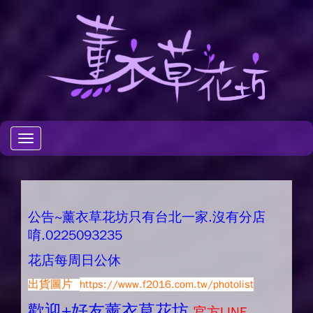
Toggle
navigation
公告~薰衣草花坊只有台北一家.沒有分店
唷.0225093235
花店每周日公休
出貨圖片
https://www.f2016.com.tw/photolist
歡迎+好友薰衣草花坊.
官方LINE