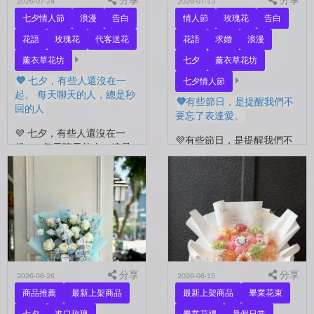
分享
分享
2026-07-24
2026-07-13
七夕情人節
浪漫
告白
情人節
玫瑰花
告白
花語
玫瑰花
代客送花
花語
求婚
浪漫
薰衣草花坊
七夕
薰衣草花坊
💜 七夕，有些人還沒在一
七夕情人節
起。 每天聊天的人，總是秒
💜有些節日，是提醒我們不
回的人
要忘了表達愛。
💜 七夕，有些人還沒在一
💜有些節日，是提醒我們不
起。 每天聊天的人，總是
要忘了表達愛。 平常的日
秒回的人， 會記得你愛喝什
子，總是忙著工作、忙著生
麼、喜歡什麼的人。 你們
活。 那些想說的謝謝、想
沒有說過喜歡，卻早已習慣
說的辛苦了、想說的我愛
彼此存在。 七夕快到...
你。 常常就這樣，留到了
下...
分享
分享
2026-06-26
2026-06-15
商品推薦
最新上架商品
最新上架商品
畢業花束