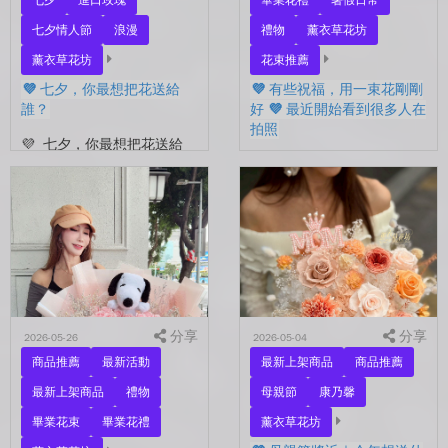
七夕
進口玫瑰
畢業花禮
暑假日常
七夕情人節
浪漫
禮物
薰衣草花坊
薰衣草花坊
花束推薦
💜 七夕，你最想把花送給
💜 有些祝福，用一束花剛剛
誰？
好 💜 最近開始看到很多人在
拍照
💜 七夕，你最想把花送給
誰？ 是陪你走過每一天的
💜 有些祝福，用一束花剛剛
另一半，是一直默默支持你
好 💜 最近開始看到很多人
的家人，還是那個努力生活
在拍照📷 穿著學士服、抱著
的自己？ 花，不一定要等
花束，笑著紀錄這段重要的
到特別的人才能收到。...
時光🤍 一路走到現在，一
定有很多不容易。 熬過考
試...
分享
分享
2026-05-26
2026-05-04
商品推薦
最新活動
最新上架商品
商品推薦
最新上架商品
禮物
母親節
康乃馨
畢業花束
畢業花禮
薰衣草花坊