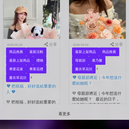
另一半，是一直默默支持你
好 💜 最近開始看到很多人
的家人，還是那個努力生活
在拍照📷 穿著學士服、抱著
的自己？ 花，不一定要等
花束，笑著紀錄這段重要的
到特別的人才能收到。...
時光🤍 一路走到現在，一
定有很多不容易。 熬過考
試...
分享
分享
2026-05-26
2026-05-04
商品推薦
最新活動
最新上架商品
商品推薦
最新上架商品
禮物
母親節
康乃馨
畢業花束
畢業花禮
薰衣草花坊
💜 母親節將近｜今年想送什
薰衣草花坊
麼給她呢？
💜 把祝福，好好送給重要的
人 💜
💜 母親節將近｜今年想送什
麼給她呢？ 最近的日子，
💜 把祝福，好好送給重要的
好像開始慢慢接近那個重要
人 💜 最近的日子，好像多
的節日了。 不是特別提
了很多拍照的人 🎓 也多了
看更多
醒，而是心裡會自然想到
很多，準備往下一段生活前
——有一個人，一直都...
進的人。 那些一起走過的