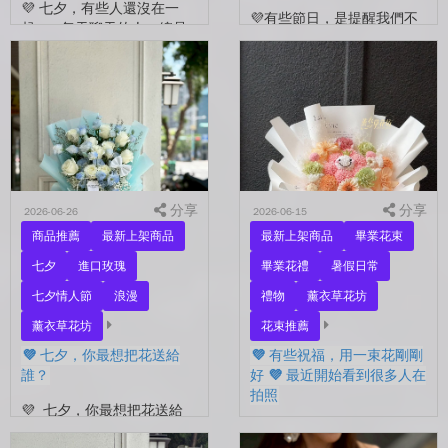
💜 七夕，有些人還沒在一
💜有些節日，是提醒我們不
起。 每天聊天的人，總是
要忘了表達愛。 平常的日
秒回的人， 會記得你愛喝什
子，總是忙著工作、忙著生
麼、喜歡什麼的人。 你們
活。 那些想說的謝謝、想
沒有說過喜歡，卻早已習慣
說的辛苦了、想說的我愛
彼此存在。 七夕快到...
你。 常常就這樣，留到了
下...
分享
分享
2026-06-26
2026-06-15
商品推薦
最新上架商品
最新上架商品
畢業花束
七夕
進口玫瑰
畢業花禮
暑假日常
七夕情人節
浪漫
禮物
薰衣草花坊
薰衣草花坊
花束推薦
💜 七夕，你最想把花送給
💜 有些祝福，用一束花剛剛
誰？
好 💜 最近開始看到很多人在
拍照
💜 七夕，你最想把花送給
誰？ 是陪你走過每一天的
💜 有些祝福，用一束花剛剛