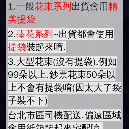
1.
一般
花束系列
出貨會用
精
美提袋
2.
捧花系列
~出貨都會使用
提袋
裝起來唷.
3.大型花束(沒有提袋).例如
99朵以上.鈔票花束50朵以
上不會有提袋唷(因太大了袋
子裝不下)
台北市區司機配送.偏遠區域
會用紙箱裝起來宅配唷.