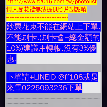
http://www.f2016.com.tw/photolist
情人節花禮無法提供照片謝謝唷
-------------------------------------
鈔票花束不能在網站上下單.
不能刷卡.(刷卡會+總金額的
10%)建議用轉帳.沒有3%優
惠.
下單請+LINEID @ff108或是
來電0225093236下單
------------------------------------------------------------------------------
-----------------------------------