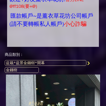
@ff108(要+@)
匯款帳戶~是薰衣草花坊公司帳戶
(請不要轉帳私人帳戶)
小心詐騙
商品類別 :