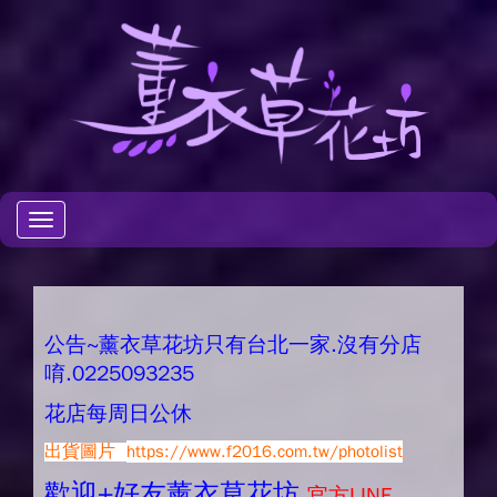
Toggle
navigation
公告~薰衣草花坊只有台北一家.沒有分店
唷.0225093235
花店每周日公休
出貨圖片
https://www.f2016.com.tw/photolist
歡迎+好友薰衣草花坊.
官方LINE