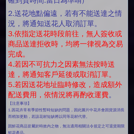
確到貨時間.當日為準唷)
2.送花地點偏遠，若有不能送達之情
況，將通知送花人取消訂單。
3.依指定送花時段前往，無人簽收或
商品送達拒收時，均將一律視為交易
完成。
4.若因不可抗力之因素無法按時送
達，將通知客戶延後或取消訂單。
5.若因送花地址臨時修改，造成額外
配送費用，依情況將再酌收運費
。
【注意事項】
1.因花卉常有季節性暫時短缺的問題，因此圖片中花卉會因貨源消長
而稍加更動，若該花材短缺將以同等花材代替。
因鮮花商品皆屬於時效內之物，無法適用相關法令規定之可退貨期限
鮮花產品。