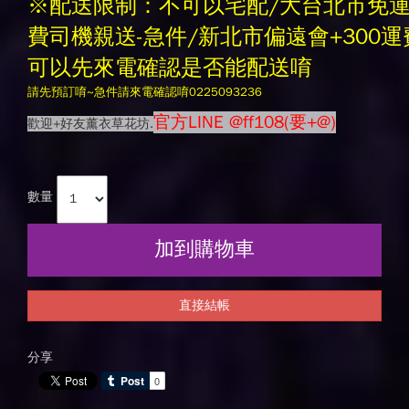
※配送限制：不可以宅配/大台北市免
費司機親送-急件/新北市偏遠會+300運
可以先來電確認是否能配送唷
請先預訂唷~急件請來電確認唷0225093236
官方LINE @ff108(要+@)
歡迎+好友薰衣草花坊.
數量
加到購物車
直接結帳
分享