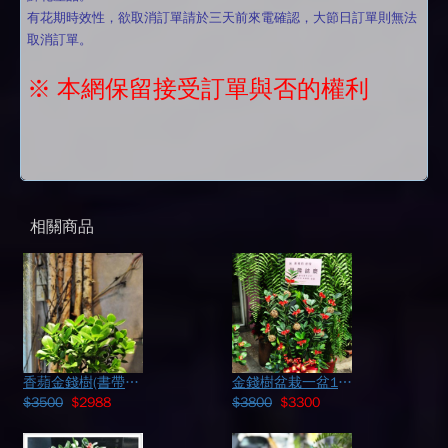
有花期時效性，欲取消訂單請於三天前來電確認，大節日訂單則無法
取消訂單。
※ 本網保留接受訂單與否的權利
相關商品
香蘋金錢樹(書帶木)108102104
金錢樹盆栽一盆108062807
$3500
$2988
$3800
$3300