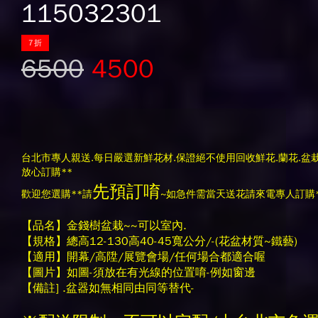
115032301
7折
6500
4500
台北市專人親送.每日嚴選新鮮花材.保證絕不使用回收鮮花.蘭花.盆栽
放心訂購**
先預訂唷
歡迎您選購**請
~如急件需當天送花請來電專人訂購*
【品名】金錢樹盆栽~~可以室內.
【規格】總高12-130高40-45寬公分/-(花盆材質~鐵藝)
【適用】開幕/高陞/展覽會場/任何場合都適合喔
【圖片】如圖-須放在有光線的位置唷-例如窗邊
【備註] .盆器如無相同由同等替代-