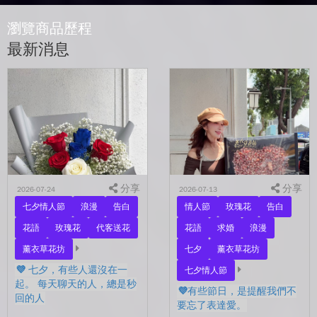
瀏覽商品歷程
最新消息
分享
分享
2026-07-24
2026-07-13
七夕情人節
浪漫
告白
情人節
玫瑰花
告白
花語
玫瑰花
代客送花
花語
求婚
浪漫
薰衣草花坊
七夕
薰衣草花坊
💜 七夕，有些人還沒在一
七夕情人節
起。 每天聊天的人，總是秒
💜有些節日，是提醒我們不
回的人
要忘了表達愛。