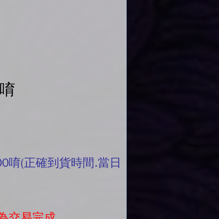
單唷
00唷(正確到貨時間.當日
為交易完成。