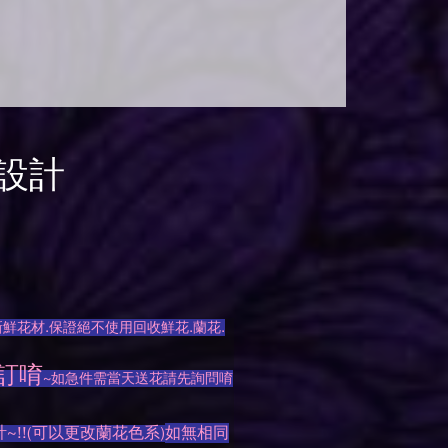
設計
鮮花材.保證絕不使用回收鮮花.蘭花.
訂唷
~如急件需當天送花請先詢問唷
!!(可以更改蘭花色系)
如無相同