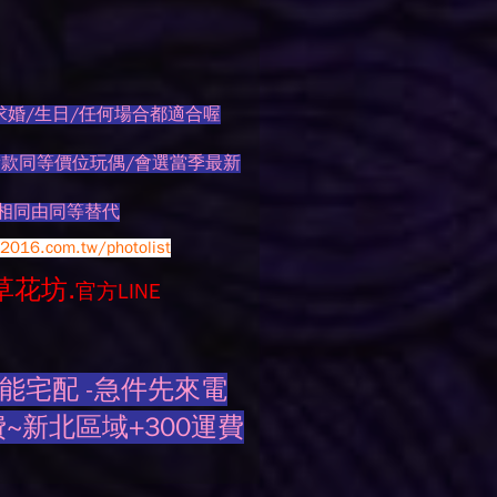
求婚/生日/任何場合都適合喔
新款同等價位玩偶/會選當季最新
無相同由同等替代
f2016.com.tw/photolist
草花坊.
官方LINE
能宅配 -急件先來電
~新北區域+300運費