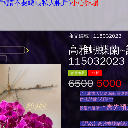
戶(請不要轉帳私人帳戶)
小心詐騙
商品編號 : 115032023
高雅蝴蝶蘭~
115032023
熱賣商品
77折
6500
5000
台北市專人親送.每日嚴選新
盆栽.請放心訂購**
*需先預
歡迎您選購*
【品名】高雅蝴蝶蘭設計~