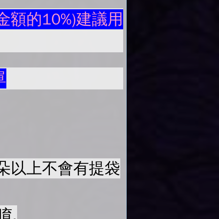
額的10%)建議用
單
50朵以上不會有提袋
唷.