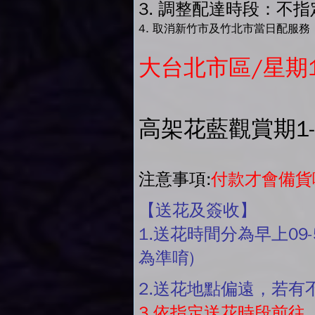
3. 調整配達時段：不指定
4. 取消新竹市及竹北市當日配服務
大台北市區/星期
高架花藍觀賞期1
注意事項:
付款才會備貨
【送花及簽收】
1.送花時間分為早上09-
為準唷)
2.送花地點偏遠，若
3.依指定送花時段前