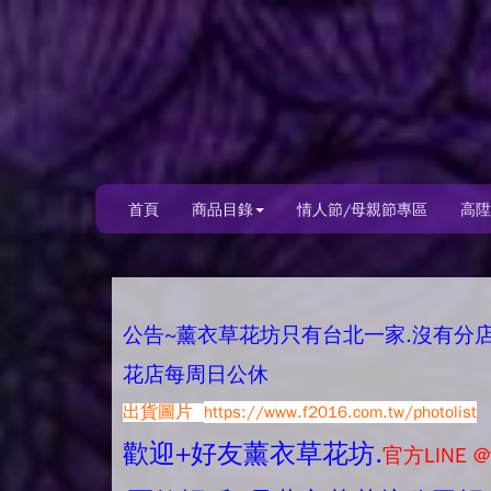
首頁
商品目錄
情人節/母親節專區
高陞
公告~薰衣草花坊只有台北一家.沒有分店唷.
花店每周日公休
出貨圖片
https://www.f2016.com.tw/photolist
歡迎+好友薰衣草花坊.
官方LINE @