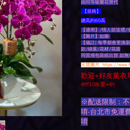
由同等級蘭花替代
【規格】
總高約60高
【適用】/情人節送禮/
【圖片】如圖-
【備註] 每季都會更換
款/綠葉/花材/花器
同質感包裝紙出貨.如
出貨圖片
https://www.
歡迎+好友薰衣
@ff108(要+@)
※配送限制：不
唷-台北市免運費
唷