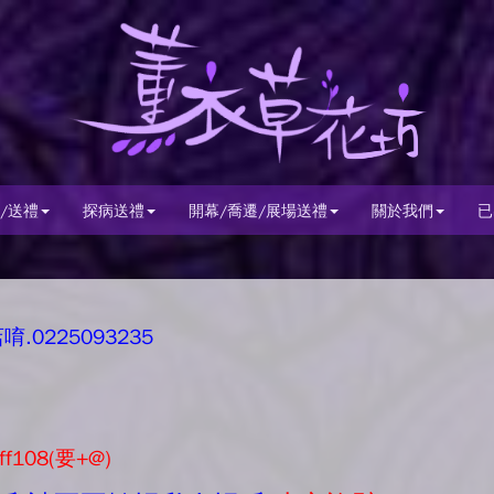
/送禮
探病送禮
開幕/喬遷/展場送禮
關於我們
已
0225093235
ff108(要+@)