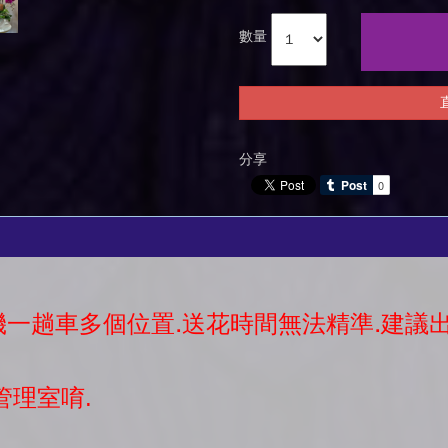
數量
分享
司機一趟車多個位置.送花時間無法精準.建
管理室唷.