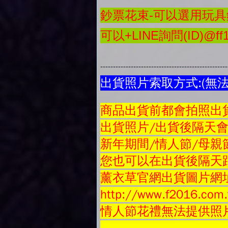
鈔票花束-可以選用玩具鈔
可以+LINE詢問(ID)@ff1
-------------------------------------------------
出貨照片索取方式:(無
商品
出貨前都會拍照出貨
出貨照片/出貨後隔天
新年期間/情人節/母親
您也可以在出貨後隔天跟
薰衣草官網出貨圖片網
http://www.f2016.com.
情人節花禮無法提供照