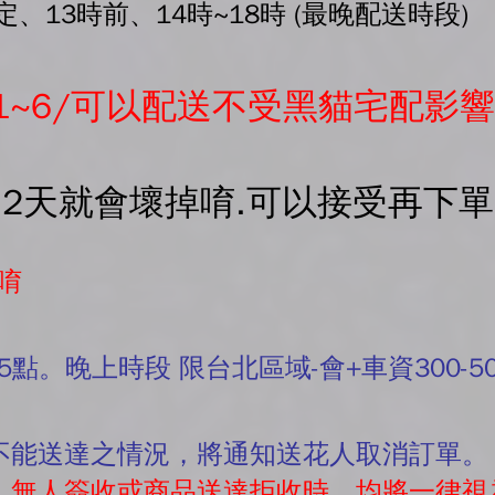
、13時前、14時~18時 (最晚配送時段)
1~6/可以配送不受黑貓宅配影響
-2天就會壞掉唷.可以接受再下
唷
5點。晚上時段 限台北區域-會+車資300-5
有不能送達之情況，將通知送花人取消訂單。
往，無人簽收或商品送達拒收時，均將一律視