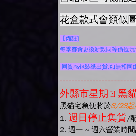
花盒款式會類似圖
【備註]
每季都會更換新款同等價位玩偶
同質感包裝紙出貨.如無相同
-------------------------
外縣市星期ㄖ黑貓
黑貓宅急便將於
8/28
週日停止集貨
1.
/
2. 週一 ~ 週六營業時