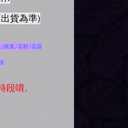
出貨為準)
/綠葉/花材/花器
唷
時段唷.