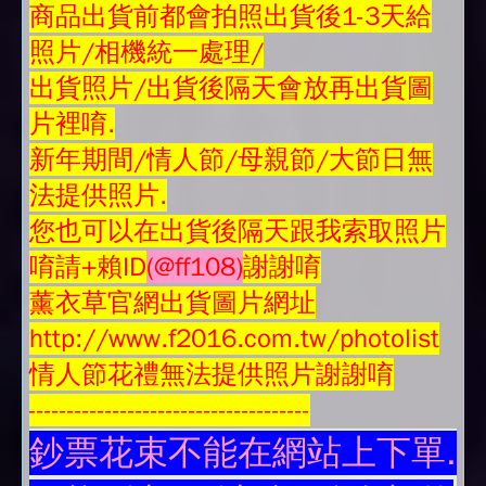
商品
出貨前都會拍照出貨後1-3天給
照片/相機統一處理/
出貨照片/出貨後隔天會放再
出貨圖
片
裡唷.
新年期間/情人節/母親節/大節日無
法提供照片.
您也可以在出貨後隔天跟我索取照片
唷請+賴ID
(@ff108)
謝謝唷
薰衣草官網出貨圖片網址
http://www.f2016.com.tw/photolist
情人節花禮無法提供照片謝謝唷
-------------------------------------
鈔票花束不能在網站上下單.