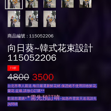
商品編號 : 115052206
向日葵~韓式花束設計
115052206
73折
4800
3500
台北市專人親送.每日嚴選新鮮花材.保證絕不使用回收鮮花.
蘭花.盆栽.請放心訂購**
*需先預訂唷
歡迎您選購*
~如急件需當天送花請先
詢問唷