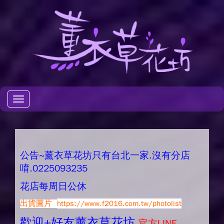
Toggle
navigation
公告~薰衣草花坊只有台北一家.沒有分店
唷.0225093235
花店每周日公休
出貨圖片
https://www.f2016.com.tw/photolist
歡迎+好友薰衣草花坊.
官方LINE