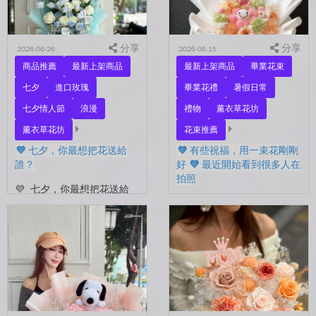
分享
分享
2026-06-26
2026-06-15
商品推薦
最新上架商品
最新上架商品
畢業花束
七夕
進口玫瑰
畢業花禮
暑假日常
七夕情人節
浪漫
禮物
薰衣草花坊
薰衣草花坊
花束推薦
💜 七夕，你最想把花送給
💜 有些祝福，用一束花剛剛
誰？
好 💜 最近開始看到很多人在
拍照
💜 七夕，你最想把花送給
誰？ 是陪你走過每一天的
💜 有些祝福，用一束花剛剛
另一半，是一直默默支持你
好 💜 最近開始看到很多人
的家人，還是那個努力生活
在拍照📷 穿著學士服、抱著
的自己？ 花，不一定要等
花束，笑著紀錄這段重要的
到特別的人才能收到。...
時光🤍 一路走到現在，一
定有很多不容易。 熬過考
試...