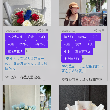
分享
分享
2026-07-24
2026-07-13
七夕情人節
浪漫
告白
情人節
玫瑰花
告白
花語
玫瑰花
代客送花
花語
求婚
浪漫
薰衣草花坊
七夕
薰衣草花坊
💜 七夕，有些人還沒在一
七夕情人節
起。 每天聊天的人，總是秒
💜有些節日，是提醒我們不
回的人
要忘了表達愛。
💜 七夕，有些人還沒在一
💜有些節日，是提醒我們不
起。 每天聊天的人，總是
要忘了表達愛。 平常的日
秒回的人， 會記得你愛喝什
子，總是忙著工作、忙著生
麼、喜歡什麼的人。 你們
活。 那些想說的謝謝、想
沒有說過喜歡，卻早已習慣
說的辛苦了、想說的我愛
彼此存在。 七夕快到...
你。 常常就這樣，留到了
下...