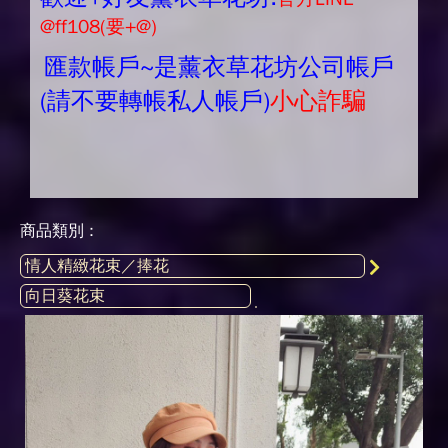
@ff108(要+@)
匯款帳戶~是薰衣草花坊公司帳戶
(請不要轉帳私人帳戶)
小心詐騙
商品類別 :