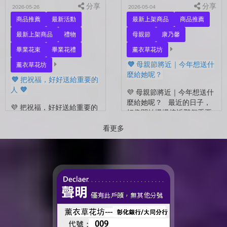
分享
分享
2026-05-26
2026-05-04
商品推薦
最新活動
最新上架商品
商品推薦
最新上架商品
禮物
母親節
康乃馨
畢業花束
畢業花禮
薰衣草花坊
💜 母親節將近｜今年想送什
薰衣草花坊
麼給她呢？
💜 把祝福，好好送給重要的
人 💜
💜 母親節將近｜今年想送什
麼給她呢？ 最近的日子，
💜 把祝福，好好送給重要的
好像開始慢慢接近那個重要
人 💜 最近的日子，好像多
的節日了。 不是特別提
了很多拍照的人 🎓 也多了
看更多
醒，而是心裡會自然想到
很多，準備往下一段生活前
——有一個人，一直都...
進的人。 那些一起走過的
時間、一起熬過的日常，到
了這個...