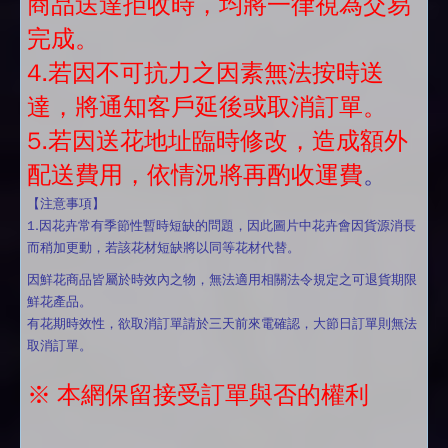
商品送達拒收時，均將一律視為交易
完成。
4.若因不可抗力之因素無法按時送
達，將通知客戶延後或取消訂單。
5.若因送花地址臨時修改，造成額外
配送費用，依情況將再酌收運費
。
【注意事項】
1.因花卉常有季節性暫時短缺的問題，因此圖片中花卉會因貨源消長
而稍加更動，若該花材短缺將以同等花材代替。
因鮮花商品皆屬於時效內之物，無法適用相關法令規定之可退貨期限
鮮花產品。
有花期時效性，欲取消訂單請於三天前來電確認，大節日訂單則無法
取消訂單。
※ 本網保留接受訂單與否的權利