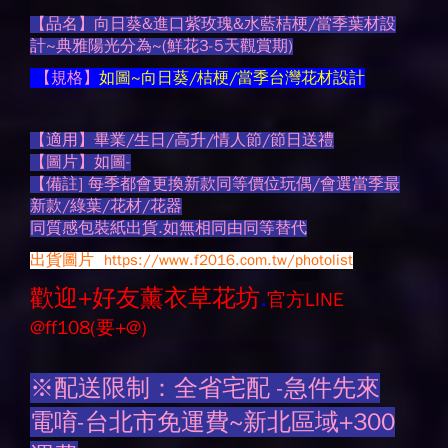
【品名】向日葵&進口紫玫瑰&水藍桔梗/當季葉材設
計~典雅陽光分為~(鮮花3-5天觀賞期)
【規格】
如圖~向日葵/桔梗/當季台灣花材設計
【適用】畢業/生日/高升/情人節/節日送禮
【圖片】如圖-
【備註] 每季都會更換新款同等價位玩偶/會選當季最
新款/綠葉/花材/花器
同質感包裝紙出貨.如無相同由同等替代
出貨圖片
https://www.f2016.com.tw/photolist
歡迎+好友薰衣草花坊
.
官方LINE
@ff108(要+@)
※配送限制：全省宅配 -急件先來
電唷-台北市免運費~新北區域+300