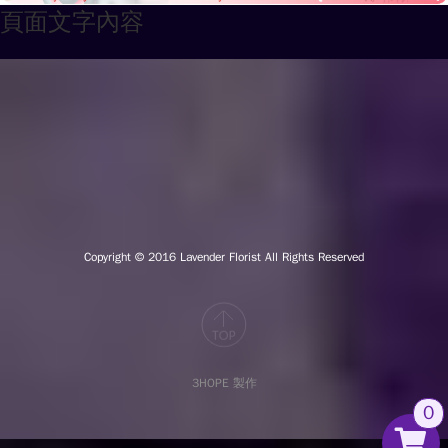
頁面文字內容
Copyright © 2016
Lavender Florist All Rights Reserved
3HOPE 製作
0