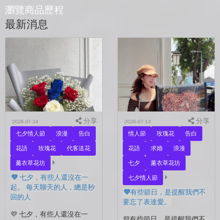
瀏覽商品歷程
最新消息
分享
分享
2026-07-24
2026-07-13
七夕情人節
浪漫
告白
情人節
玫瑰花
告白
花語
玫瑰花
代客送花
花語
求婚
浪漫
薰衣草花坊
七夕
薰衣草花坊
💜 七夕，有些人還沒在一
七夕情人節
起。 每天聊天的人，總是秒
💜有些節日，是提醒我們不
回的人
要忘了表達愛。
💜 七夕，有些人還沒在一
💜有些節日，是提醒我們不