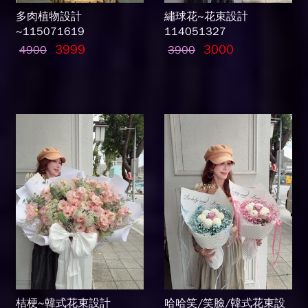
多肉植物設計
繡球花~花束設計
~115071619
114051327
3999
3000
4900
3900
桔梗~韓式花束設計
哈哈笑/笑臉/韓式花束設