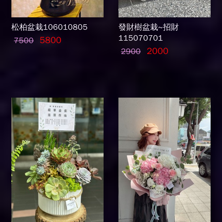
松柏盆栽106010805
發財樹盆栽~招財
115070701
5800
7500
2000
2900