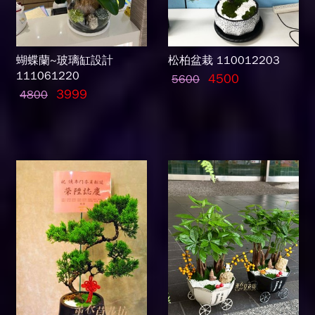
蝴蝶蘭~玻璃缸設計
松柏盆栽 110012203
111061220
4500
5600
3999
4800