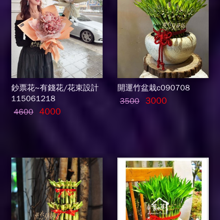
鈔票花~有錢花/花束設計
開運竹盆栽c090708
115061218
3000
3500
4000
4600