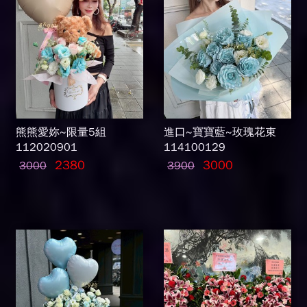
熊熊愛妳~限量5組
進口~寶寶藍~玫瑰花束
112020901
114100129
2380
3000
3000
3900