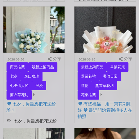
起。 每天聊天的人，總是
要忘了表達愛。 平常的日
秒回的人， 會記得你愛喝什
子，總是忙著工作、忙著生
麼、喜歡什麼的人。 你們
活。 那些想說的謝謝、想
沒有說過喜歡，卻早已習慣
說的辛苦了、想說的我愛
彼此存在。 七夕快到...
你。 常常就這樣，留到了
下...
分享
分享
2026-06-26
2026-06-15
商品推薦
最新上架商品
最新上架商品
畢業花束
七夕
進口玫瑰
畢業花禮
暑假日常
七夕情人節
浪漫
禮物
薰衣草花坊
薰衣草花坊
花束推薦
💜 七夕，你最想把花送給
💜 有些祝福，用一束花剛剛
誰？
好 💜 最近開始看到很多人在
拍照
💜 七夕，你最想把花送給
誰？ 是陪你走過每一天的
💜 有些祝福，用一束花剛剛
另一半，是一直默默支持你
好 💜 最近開始看到很多人