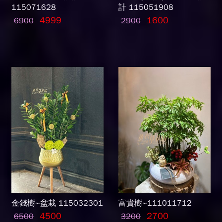
115071628
計 115051908
4999
1600
6900
2900
金錢樹~盆栽 115032301
富貴樹~111011712
4500
2700
6500
3200