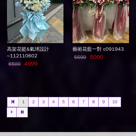
高架花籃&氣球設計
藝術花藍一對 c091943
~112110602
5000
5500
4999
6500
1
2
3
4
5
6
7
8
9
10