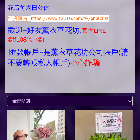
花店每周日公休
出貨圖片
https://www.f2016.com.tw/photolist
歡迎+好友薰衣草花坊.
官方LINE
@ff108(要+@)
匯款帳戶~是薰衣草花坊公司帳戶(請
不要轉帳私人帳戶)
小心詐騙