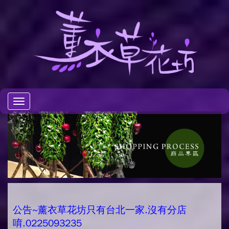
Toggle
navigation
公告~薰衣草花坊只有台北一家.沒有分店
唷.0225093235