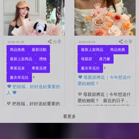
的家人，還是那個努力生活
在拍照📷 穿著學士服、抱著
的自己？ 花，不一定要等
花束，笑著紀錄這段重要的
到特別的人才能收到。...
時光🤍 一路走到現在，一
定有很多不容易。 熬過考
試...
分享
分享
2026-05-26
2026-05-04
商品推薦
最新活動
最新上架商品
商品推薦
最新上架商品
禮物
母親節
康乃馨
畢業花束
畢業花禮
薰衣草花坊
💜 母親節將近｜今年想送什
薰衣草花坊
麼給她呢？
💜 把祝福，好好送給重要的
人 💜
💜 母親節將近｜今年想送什
麼給她呢？ 最近的日子，
💜 把祝福，好好送給重要的
好像開始慢慢接近那個重要
人 💜 最近的日子，好像多
的節日了。 不是特別提
了很多拍照的人 🎓 也多了
看更多
醒，而是心裡會自然想到
很多，準備往下一段生活前
——有一個人，一直都...
進的人。 那些一起走過的
時間、一起熬過的日常，到