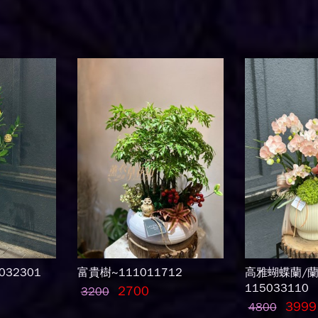
032301
富貴樹~111011712
高雅蝴蝶蘭/
115033110
2700
3200
3999
4800