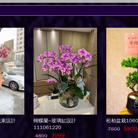
花束設計
蝴蝶蘭~玻璃缸設計
松柏盆栽1060
111061220
5800
7500
3999
4800