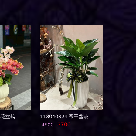
蘭花盆栽
113040824 帝王盆栽
3700
4500