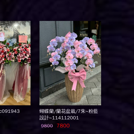
091943
蝴蝶蘭/蘭花盆栽/7朱~粉藍
設計~114112001
7800
9800