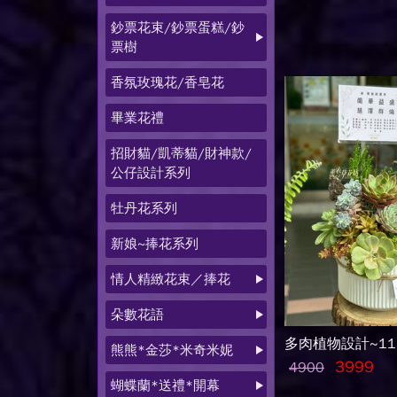
鈔票花束/鈔票蛋糕/鈔
票樹
香氛玫瑰花/香皂花
畢業花禮
招財貓/凱蒂貓/財神款/
公仔設計系列
牡丹花系列
新娘~捧花系列
情人精緻花束／捧花
朵數花語
多肉植物設計~115
熊熊*金莎*米奇米妮
3999
4900
蝴蝶蘭*送禮*開幕