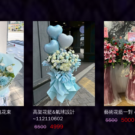
瑰花束
高架花籃&氣球設計
藝術花藍一對 c
~112110602
5000
5500
4999
6500