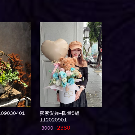
9030401
熊熊愛妳~限量5組
112020901
2380
3000