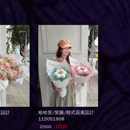
束設計
哈哈笑/笑臉/韓式花束設計
115051908
1600
2900