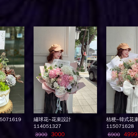
071619
繡球花~花束設計
桔梗~韓式花
114051327
115071628
3000
4999
3900
6900