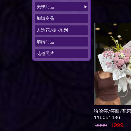
美學商品
加購商品
人造花/樹~系列
加購商品
花種照片
哈哈笑/笑臉/花
115051436
1999
2900