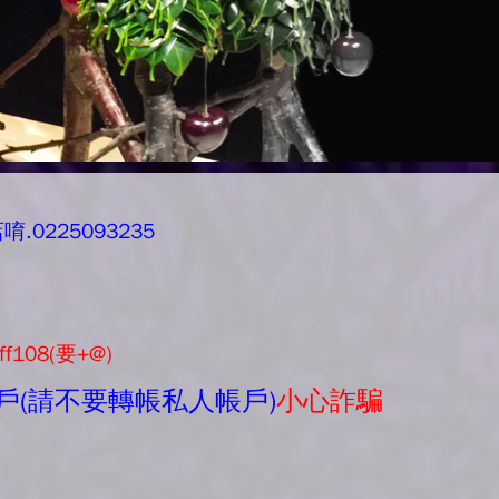
0225093235
ff108(要+@)
戶(請不要轉帳私人帳戶)
小心詐騙