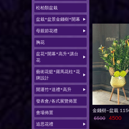
松柏類盆栽
盆栽*盆景金錢樹*開幕
母親節花禮
胸花
盆花*開幕*高升*講台
花
藝術花籃*羅馬花柱*花
牌設計
開運竹*送禮*高升
發表會/各式展覽佈置
金錢樹~盆栽 115
會場佈置
4500
6500
追思花禮