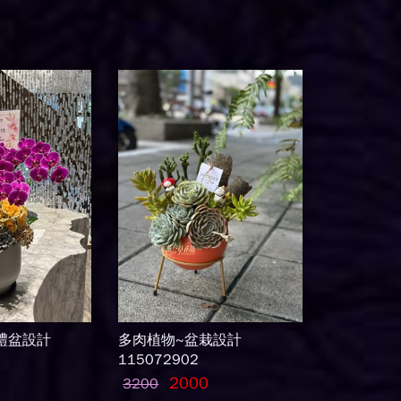
禮盆設計
多肉植物~盆栽設計
115072902
2000
3200