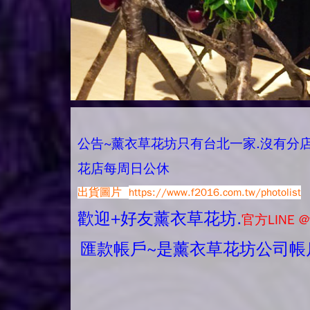
公告~薰衣草花坊只有台北一家.沒有分店唷.
花店每周日公休
出貨圖片
https://www.f2016.com.tw/photolist
歡迎+好友薰衣草花坊.
官方LINE @
匯款帳戶~是薰衣草花坊公司帳