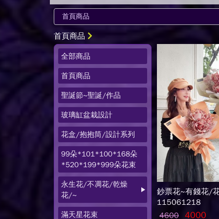
首頁商品
全部商品
首頁商品
聖誕節~聖誕/作品
玻璃缸盆栽設計
花盒/抱抱筒/設計系列
99朵*101*100*168朵
*520*199*999朵花束
永生花/不凋花/乾燥
鈔票花~有錢花/
花/~
115061218
滿天星花束
4000
4600