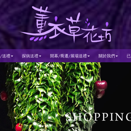
/送禮
探病送禮
開幕/喬遷/展場送禮
關於我們
已