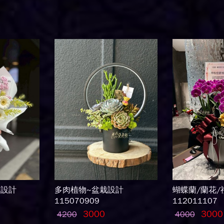
束設計
多肉植物~盆栽設計
蝴蝶蘭/蘭花/
115070909
112011107
3000
3000
4200
4000