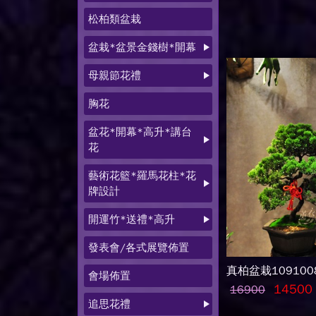
松柏類盆栽
盆栽*盆景金錢樹*開幕
母親節花禮
胸花
盆花*開幕*高升*講台
花
藝術花籃*羅馬花柱*花
牌設計
開運竹*送禮*高升
發表會/各式展覽佈置
真柏盆栽109100
會場佈置
14500
16900
追思花禮