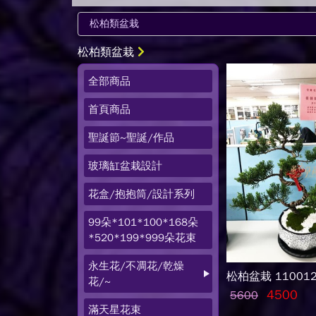
松柏類盆栽
全部商品
首頁商品
聖誕節~聖誕/作品
玻璃缸盆栽設計
花盒/抱抱筒/設計系列
99朵*101*100*168朵
*520*199*999朵花束
永生花/不凋花/乾燥
松柏盆栽 110012
花/~
4500
5600
滿天星花束