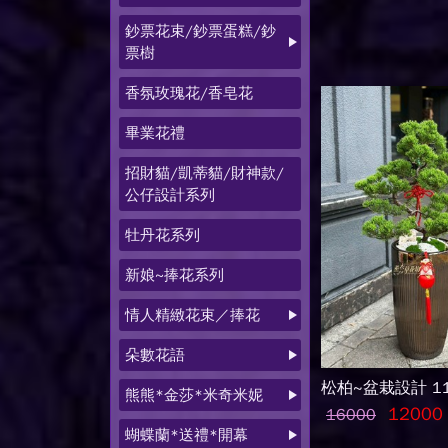
鈔票花束/鈔票蛋糕/鈔
票樹
香氛玫瑰花/香皂花
畢業花禮
招財貓/凱蒂貓/財神款/
公仔設計系列
牡丹花系列
新娘~捧花系列
情人精緻花束／捧花
朵數花語
松柏~盆栽設計 11
熊熊*金莎*米奇米妮
12000
16000
蝴蝶蘭*送禮*開幕