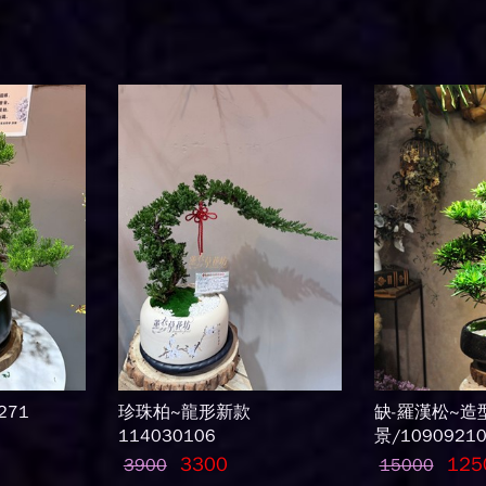
271
珍珠柏~龍形新款
缺-羅漢松~造
114030106
景/1090921
3300
125
3900
15000