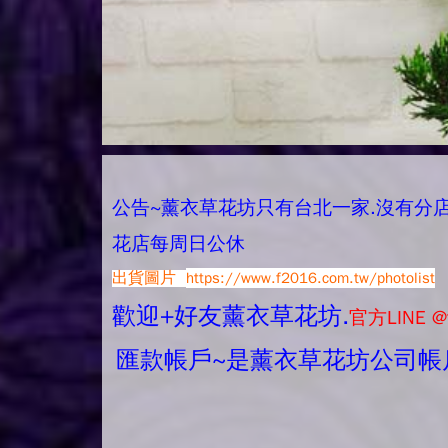
公告~薰衣草花坊只有台北一家.沒有分店唷.
花店每周日公休
出貨圖片
https://www.f2016.com.tw/photolist
歡迎+好友薰衣草花坊.
官方LINE @
匯款帳戶~是薰衣草花坊公司帳