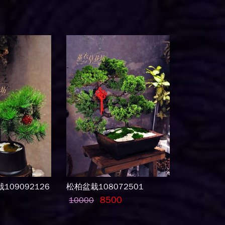
109092126
松柏盆栽108072501
8500
10000