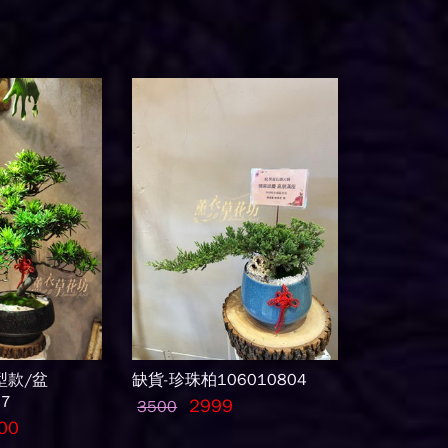
型款/盆
缺貨-珍珠柏106010804
07
2999
3500
00