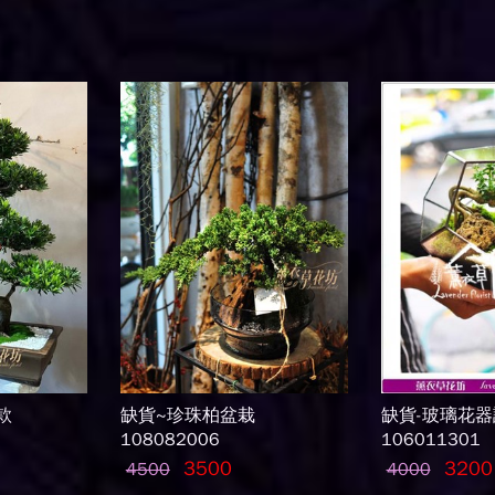
款
缺貨~珍珠柏盆栽
缺貨-玻璃花器
108082006
106011301
3500
3200
4500
4000