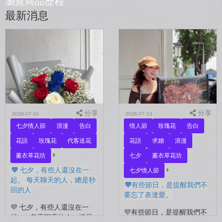
瀏覽商品歷程
最新消息
分享
分享
2026-07-24
2026-07-13
七夕情人節
浪漫
告白
情人節
玫瑰花
告白
花語
玫瑰花
代客送花
花語
求婚
浪漫
薰衣草花坊
七夕
薰衣草花坊
💜 七夕，有些人還沒在一
七夕情人節
起。 每天聊天的人，總是秒
💜有些節日，是提醒我們不
回的人
要忘了表達愛。
💜 七夕，有些人還沒在一
💜有些節日，是提醒我們不
起。 每天聊天的人，總是