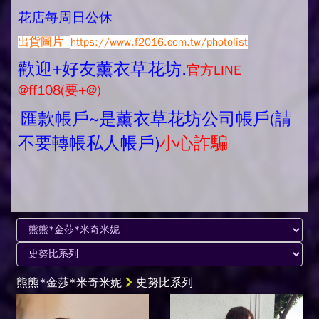
花店每周日公休
出貨圖片
https://www.f2016.com.tw/photolist
歡迎+好友薰衣草花坊.
官方LINE
@ff108(要+@)
匯款帳戶~是薰衣草花坊公司帳戶(請
不要轉帳私人帳戶)
小心詐騙
熊熊*金莎*米奇米妮
史努比系列