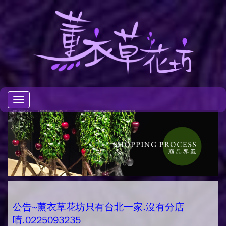
Toggle
navigation
公告~薰衣草花坊只有台北一家.沒有分店
唷.0225093235