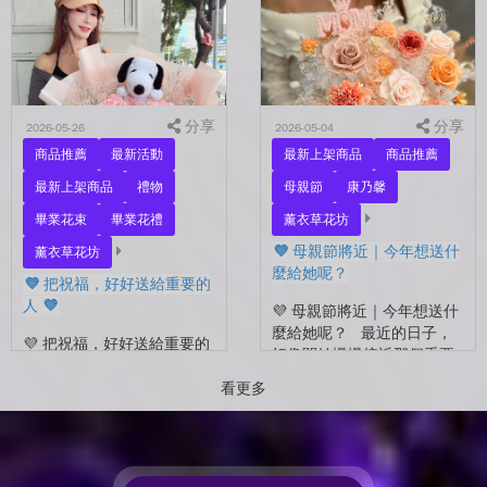
的自己？ 花，不一定要等
花束，笑著紀錄這段重要的
到特別的人才能收到。...
時光🤍 一路走到現在，一
定有很多不容易。 熬過考
試...
分享
分享
2026-05-26
2026-05-04
商品推薦
最新活動
最新上架商品
商品推薦
最新上架商品
禮物
母親節
康乃馨
畢業花束
畢業花禮
薰衣草花坊
💜 母親節將近｜今年想送什
薰衣草花坊
麼給她呢？
💜 把祝福，好好送給重要的
人 💜
💜 母親節將近｜今年想送什
麼給她呢？ 最近的日子，
💜 把祝福，好好送給重要的
好像開始慢慢接近那個重要
人 💜 最近的日子，好像多
的節日了。 不是特別提
了很多拍照的人 🎓 也多了
看更多
醒，而是心裡會自然想到
很多，準備往下一段生活前
——有一個人，一直都...
進的人。 那些一起走過的
時間、一起熬過的日常，到
了這個...