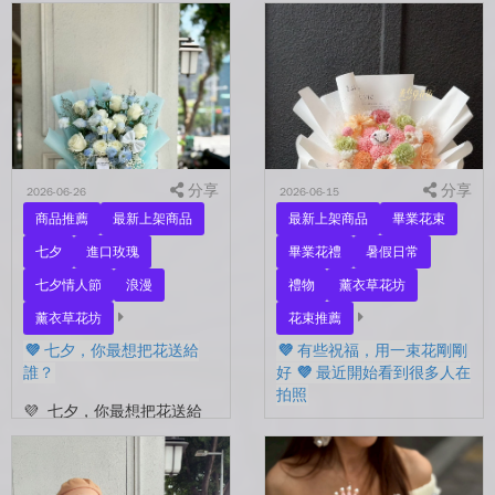
要忘了表達愛。 平常的日
秒回的人， 會記得你愛喝什
子，總是忙著工作、忙著生
麼、喜歡什麼的人。 你們
活。 那些想說的謝謝、想
沒有說過喜歡，卻早已習慣
說的辛苦了、想說的我愛
彼此存在。 七夕快到...
你。 常常就這樣，留到了
下...
分享
分享
2026-06-26
2026-06-15
商品推薦
最新上架商品
最新上架商品
畢業花束
七夕
進口玫瑰
畢業花禮
暑假日常
七夕情人節
浪漫
禮物
薰衣草花坊
薰衣草花坊
花束推薦
💜 七夕，你最想把花送給
💜 有些祝福，用一束花剛剛
誰？
好 💜 最近開始看到很多人在
拍照
💜 七夕，你最想把花送給
誰？ 是陪你走過每一天的
💜 有些祝福，用一束花剛剛
另一半，是一直默默支持你
好 💜 最近開始看到很多人
的家人，還是那個努力生活
在拍照📷 穿著學士服、抱著