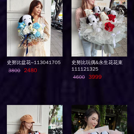
史努比盆花~113041705
史努比玩偶&永生花花束
111121325
2480
3800
3999
4600