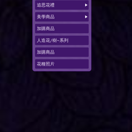
追思花禮
美學商品
加購商品
人造花/樹~系列
加購商品
花種照片