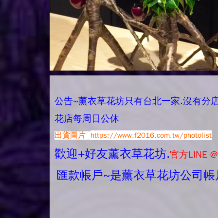
公告~薰衣草花坊只有台北一家.沒有分店唷.
花店每周日公休
出貨圖片
https://www.f2016.com.tw/photolist
歡迎+好友薰衣草花坊.
官方LINE @
匯款帳戶~是薰衣草花坊公司帳