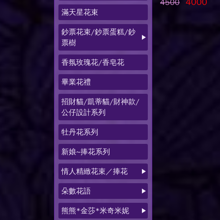
4000
4500
滿天星花束
鈔票花束/鈔票蛋糕/鈔
票樹
香氛玫瑰花/香皂花
畢業花禮
招財貓/凱蒂貓/財神款/
公仔設計系列
牡丹花系列
新娘~捧花系列
情人精緻花束／捧花
朵數花語
熊熊*金莎*米奇米妮