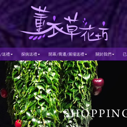
/送禮
探病送禮
開幕/喬遷/展場送禮
關於我們
已