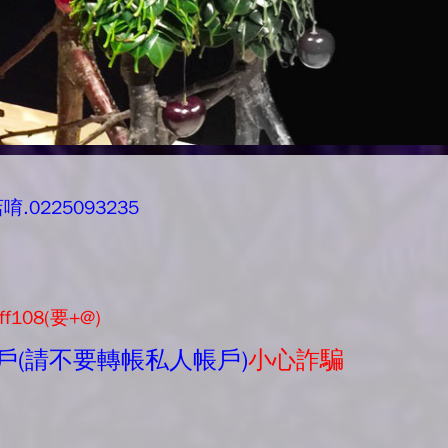
0225093235
ff108(要+@)
戶(請不要轉帳私人帳戶)
小心詐騙