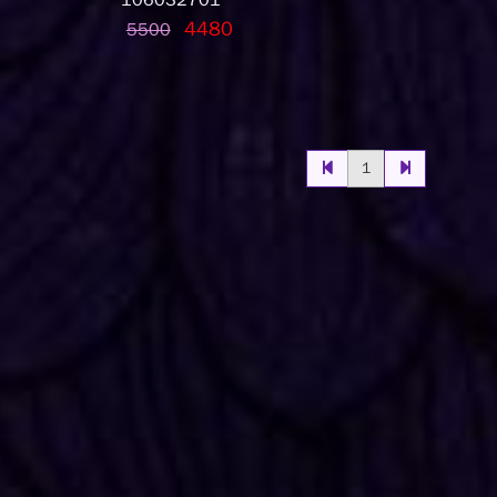
106032701
4480
5500
1