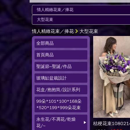
情人精緻花束／捧花
大型花束
全部商品
首頁商品
聖誕節~聖誕/作品
玻璃缸盆栽設計
花盒/抱抱筒/設計系列
99朵*101*100*168朵
*520*199*999朵花束
永生花/不凋花/乾燥
桔梗花束108021
花/~