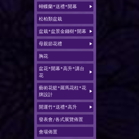
蝴蝶蘭*送禮*開幕
松柏類盆栽
盆栽*盆景金錢樹*開幕
母親節花禮
胸花
盆花*開幕*高升*講台
花
藝術花籃*羅馬花柱*花
牌設計
開運竹*送禮*高升
發表會/各式展覽佈置
會場佈置