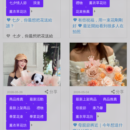
七夕情人節
浪漫
禮物
薰衣草花坊
薰衣草花坊
花束推薦
💜 七夕，你最想把花送給
💜 有些祝福，用一束花剛剛
誰？
好 💜 最近開始看到很多人在
拍照
💜 七夕，你最想把花送給
誰？ 是陪你走過每一天的
💜 有些祝福，用一束花剛剛
另一半，是一直默默支持你
好 💜 最近開始看到很多人
的家人，還是那個努力生活
在拍照📷 穿著學士服、抱著
的自己？ 花，不一定要等
花束，笑著紀錄這段重要的
到特別的人才能收到。...
時光🤍 一路走到現在，一
定有很多不容易。 熬過考
試...
分享
分享
2026-05-26
2026-05-04
商品推薦
最新活動
最新上架商品
商品推薦
最新上架商品
禮物
母親節
康乃馨
畢業花束
畢業花禮
薰衣草花坊
💜 母親節將近｜今年想送什
薰衣草花坊