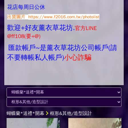
花店每周日公休
出貨圖片
https://www.f2016.com.tw/photolist
歡迎+好友薰衣草花坊.
官方LINE
@ff108(要+@)
匯款帳戶~是薰衣草花坊公司帳戶(請
不要轉帳私人帳戶)
小心詐騙
蝴蝶蘭*送禮*開幕
框形&其他/造型設計