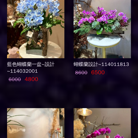
藍色蝴蝶蘭一盆~設計
蝴蝶蘭設計~114011813
~114032001
6500
8600
4800
6000