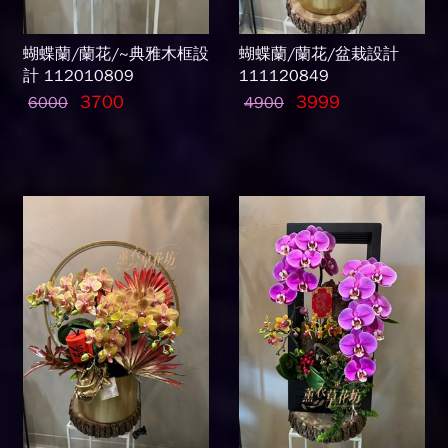
蝴蝶蘭/蘭花/~典雅木框設
蝴蝶蘭/蘭花/盆栽設計
計 112010809
111120849
3700
3999
6000
4900