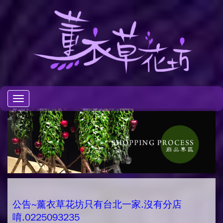
Toggle
navigation
公告~薰衣草花坊只有台北一家.沒有分店
唷.0225093235