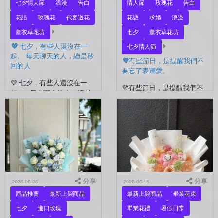
七夕情人節
浪漫
告白
情人節
玫瑰花
告白
花語
玫瑰花
代客送花
花語
求婚
浪漫
薰衣草花坊
七夕
薰衣草花坊
💜 七夕，有些人還沒在一
七夕情人節
起。 每天聊天的人，總是秒
💜有些節日，是提醒我們不
回的人
要忘了表達愛。
💜 七夕，有些人還沒在一
💜有些節日，是提醒我們不
起。 每天聊天的人，總是
要忘了表達愛。 平常的日
秒回的人， 會記得你愛喝什
子，總是忙著工作、忙著生
麼、喜歡什麼的人。 你們
活。 那些想說的謝謝、想
沒有說過喜歡，卻早已習慣
說的辛苦了、想說的我愛
彼此存在。 七夕快到...
你。 常常就這樣，留到了
下...
分享
分享
2026-06-26
2026-06-15
商品推薦
最新上架商品
最新上架商品
畢業花束
七夕
進口玫瑰
畢業花禮
暑假日常