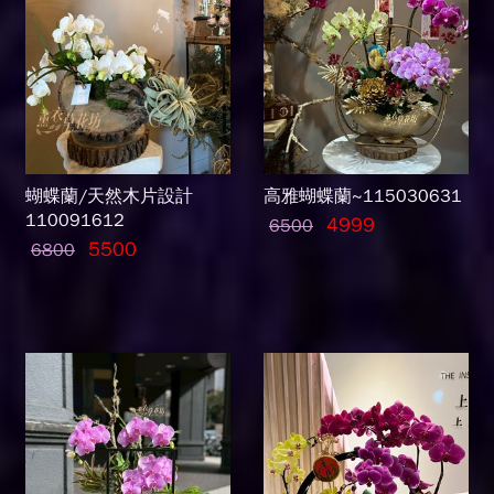
蝴蝶蘭/天然木片設計
高雅蝴蝶蘭~115030631
110091612
4999
6500
5500
6800