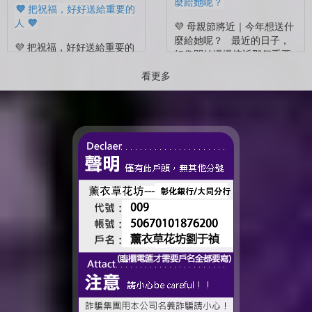
麼給她呢？
💜 把祝福，好好送給重要的
人 💜
💜 母親節將近｜今年想送什
麼給她呢？ 最近的日子，
💜 把祝福，好好送給重要的
好像開始慢慢接近那個重要
人 💜 最近的日子，好像多
的節日了。 不是特別提
了很多拍照的人 🎓 也多了
看更多
醒，而是心裡會自然想到
很多，準備往下一段生活前
——有一個人，一直都...
進的人。 那些一起走過的
時間、一起熬過的日常，到
了這個...