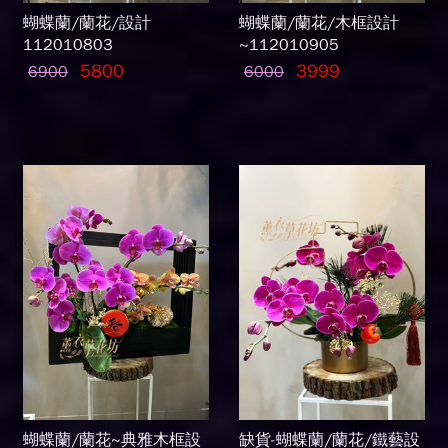
蝴蝶蘭/蘭花/設計
蝴蝶蘭/蘭花/木框設計
112010803
~112010905
5800
3999
6900
6000
蝴蝶蘭/蘭花~典雅木框設
缺貨-蝴蝶蘭/蘭花/鐵藝設