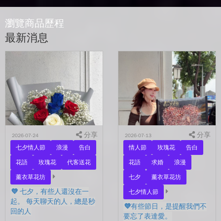
瀏覽商品歷程
最新消息
分享
分享
2026-07-24
2026-07-13
七夕情人節
浪漫
告白
情人節
玫瑰花
告白
花語
玫瑰花
代客送花
花語
求婚
浪漫
薰衣草花坊
七夕
薰衣草花坊
💜 七夕，有些人還沒在一
七夕情人節
起。 每天聊天的人，總是秒
💜有些節日，是提醒我們不
回的人
要忘了表達愛。