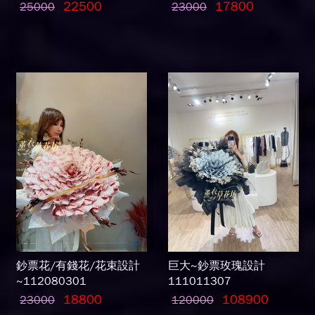
22500
17800
25000
23000
鈔票花/有錢花/花束設計
巨大~鈔票玫瑰設計
~112080301
111011307
18800
108900
23000
120000