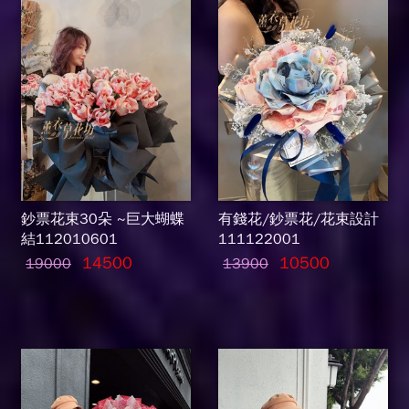
鈔票花束30朵 ~巨大蝴蝶
有錢花/鈔票花/花束設計
結112010601
111122001
14500
10500
19000
13900