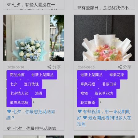
💜 七夕，有些人還沒在一
💜有些節日，是提醒我們不
起。 每天聊天的人，總是
要忘了表達愛。 平常的日
秒回的人， 會記得你愛喝什
子，總是忙著工作、忙著生
麼、喜歡什麼的人。 你們
活。 那些想說的謝謝、想
沒有說過喜歡，卻早已習慣
說的辛苦了、想說的我愛
彼此存在。 七夕快到...
你。 常常就這樣，留到了
下...
分享
分享
2026-06-26
2026-06-15
商品推薦
最新上架商品
最新上架商品
畢業花束
七夕
進口玫瑰
畢業花禮
暑假日常
七夕情人節
浪漫
禮物
薰衣草花坊
薰衣草花坊
花束推薦
💜 七夕，你最想把花送給
💜 有些祝福，用一束花剛剛
誰？
好 💜 最近開始看到很多人在
拍照
💜 七夕，你最想把花送給
誰？ 是陪你走過每一天的
💜 有些祝福，用一束花剛剛