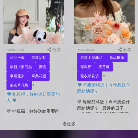
另一半，是一直默默支持你
好 💜 最近開始看到很多人
的家人，還是那個努力生活
在拍照📷 穿著學士服、抱著
的自己？ 花，不一定要等
花束，笑著紀錄這段重要的
到特別的人才能收到。...
時光🤍 一路走到現在，一
定有很多不容易。 熬過考
試...
分享
分享
2026-05-26
2026-05-04
商品推薦
最新活動
最新上架商品
商品推薦
最新上架商品
禮物
母親節
康乃馨
畢業花束
畢業花禮
薰衣草花坊
💜 母親節將近｜今年想送什
薰衣草花坊
麼給她呢？
💜 把祝福，好好送給重要的
人 💜
💜 母親節將近｜今年想送什
麼給她呢？ 最近的日子，
💜 把祝福，好好送給重要的
好像開始慢慢接近那個重要
人 💜 最近的日子，好像多
的節日了。 不是特別提
了很多拍照的人 🎓 也多了
看更多
醒，而是心裡會自然想到
很多，準備往下一段生活前
——有一個人，一直都...
進的人。 那些一起走過的