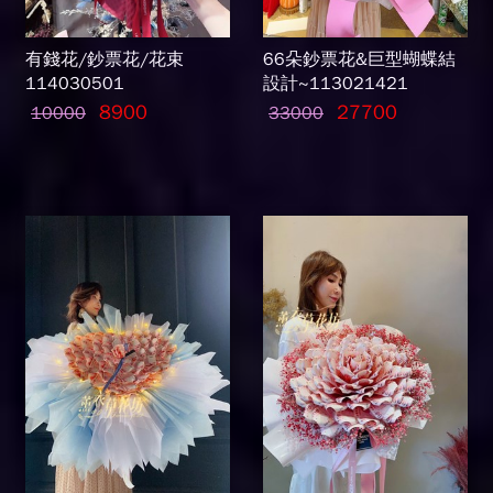
有錢花/鈔票花/花束
66朵鈔票花&巨型蝴蝶結
114030501
設計~113021421
8900
27700
10000
33000