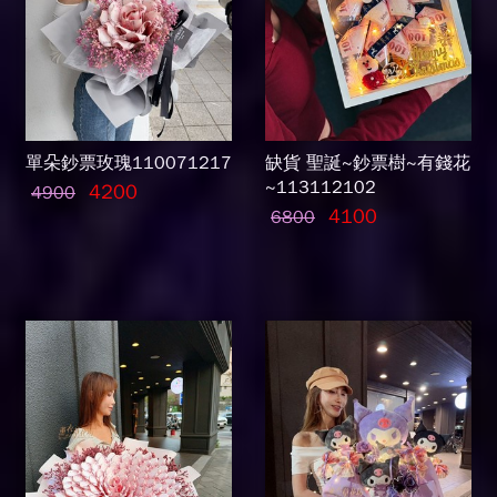
單朵鈔票玫瑰110071217
缺貨 聖誕~鈔票樹~有錢花
~113112102
4200
4900
4100
6800