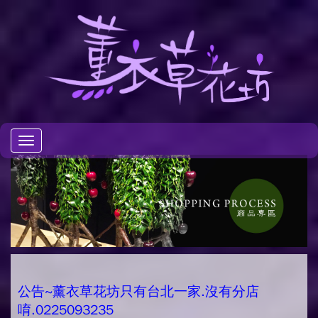
Toggle
navigation
公告~薰衣草花坊只有台北一家.沒有分店
唷.0225093235