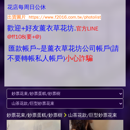
花店每周日公休
出貨圖片
https://www.f2016.com.tw/photolist
歡迎+好友薰衣草花坊.
官方LINE
@ff108(要+@)
匯款帳戶~是薰衣草花坊公司帳戶(請
不要轉帳私人帳戶)
小心詐騙
鈔票花束/鈔票蛋糕/鈔票樹
山茶花款/巨型鈔票花束