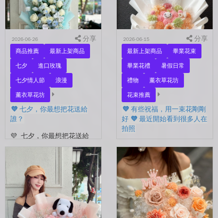
下...
分享
分享
2026-06-26
2026-06-15
商品推薦
最新上架商品
最新上架商品
畢業花束
七夕
進口玫瑰
畢業花禮
暑假日常
七夕情人節
浪漫
禮物
薰衣草花坊
薰衣草花坊
花束推薦
💜 七夕，你最想把花送給
💜 有些祝福，用一束花剛剛
誰？
好 💜 最近開始看到很多人在
拍照
💜 七夕，你最想把花送給
誰？ 是陪你走過每一天的
💜 有些祝福，用一束花剛剛
另一半，是一直默默支持你
好 💜 最近開始看到很多人
的家人，還是那個努力生活
在拍照📷 穿著學士服、抱著
的自己？ 花，不一定要等
花束，笑著紀錄這段重要的
到特別的人才能收到。...
時光🤍 一路走到現在，一
定有很多不容易。 熬過考
試...