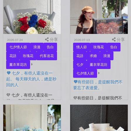
分享
分享
2026-07-24
2026-07-13
七夕情人節
浪漫
告白
情人節
玫瑰花
告白
花語
玫瑰花
代客送花
花語
求婚
浪漫
薰衣草花坊
七夕
薰衣草花坊
💜 七夕，有些人還沒在一
七夕情人節
起。 每天聊天的人，總是秒
💜有些節日，是提醒我們不
回的人
要忘了表達愛。
💜 七夕，有些人還沒在一
💜有些節日，是提醒我們不
起。 每天聊天的人，總是
要忘了表達愛。 平常的日
秒回的人， 會記得你愛喝什
子，總是忙著工作、忙著生
麼、喜歡什麼的人。 你們
活。 那些想說的謝謝、想
沒有說過喜歡，卻早已習慣
說的辛苦了、想說的我愛
彼此存在。 七夕快到...
你。 常常就這樣，留到了