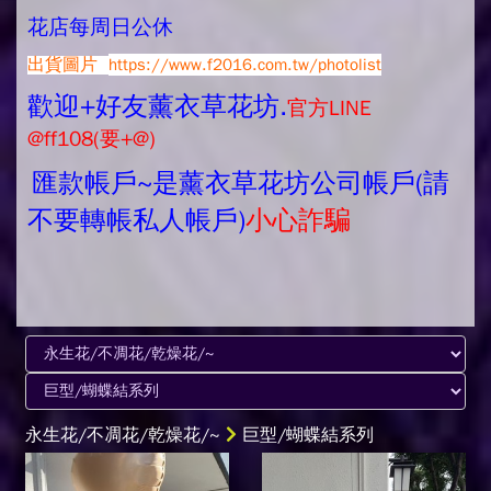
花店每周日公休
出貨圖片
https://www.f2016.com.tw/photolist
歡迎+好友薰衣草花坊.
官方LINE
@ff108(要+@)
匯款帳戶~是薰衣草花坊公司帳戶(請
不要轉帳私人帳戶)
小心詐騙
永生花/不凋花/乾燥花/~
巨型/蝴蝶結系列