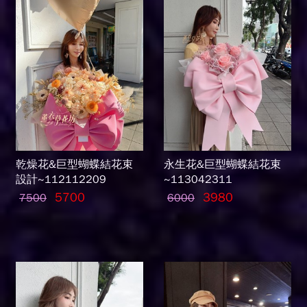
乾燥花&巨型蝴蝶結花束
永生花&巨型蝴蝶結花束
設計~112112209
~113042311
5700
3980
7500
6000