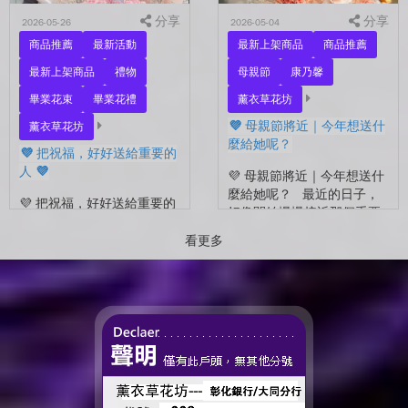
分享
分享
2026-05-26
2026-05-04
商品推薦
最新活動
最新上架商品
商品推薦
最新上架商品
禮物
母親節
康乃馨
畢業花束
畢業花禮
薰衣草花坊
💜 母親節將近｜今年想送什
薰衣草花坊
麼給她呢？
💜 把祝福，好好送給重要的
人 💜
💜 母親節將近｜今年想送什
麼給她呢？ 最近的日子，
💜 把祝福，好好送給重要的
好像開始慢慢接近那個重要
人 💜 最近的日子，好像多
的節日了。 不是特別提
了很多拍照的人 🎓 也多了
看更多
醒，而是心裡會自然想到
很多，準備往下一段生活前
——有一個人，一直都...
進的人。 那些一起走過的
時間、一起熬過的日常，到
了這個...