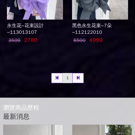
永生花~花束設計
黑色永生花束~7朵
~113013107
~112122010
2780
4999
3500
6500
1
瀏覽商品歷程
最新消息