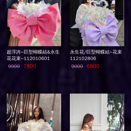
超浮誇~巨型蝴蝶結&永生
永生花/巨型蝴蝶結~花束
花花束~112010601
112102806
7800
6800
9900
9000