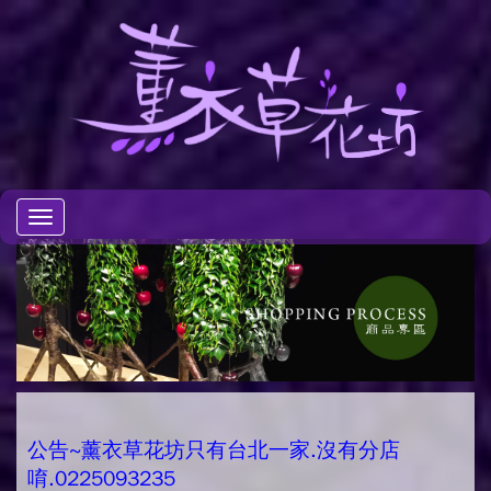
Toggle
navigation
公告~薰衣草花坊只有台北一家.沒有分店
唷.0225093235