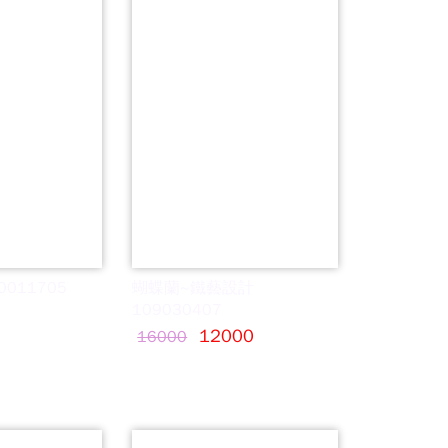
011705
蝴蝶蘭~鐵藝設計
109030407
12000
16000