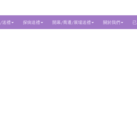
/送禮
探病送禮
開幕/喬遷/展場送禮
關於我們
已