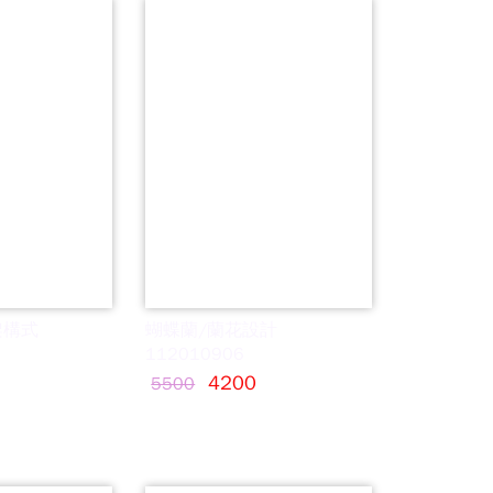
架構式
蝴蝶蘭/蘭花設計
112010906
4200
5500