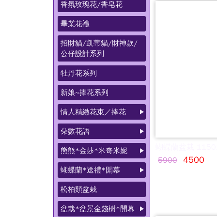
香氛玫瑰花/香皂花
畢業花禮
招財貓/凱蒂貓/財神款/
公仔設計系列
牡丹花系列
新娘~捧花系列
情人精緻花束／捧花
朵數花語
蝴蝶蘭盆栽 1150
熊熊*金莎*米奇米妮
4500
5900
蝴蝶蘭*送禮*開幕
松柏類盆栽
盆栽*盆景金錢樹*開幕