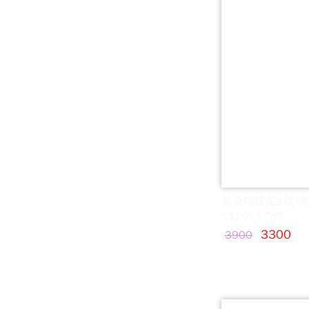
黃金蝴蝶蘭&玻璃
112011769
3300
3900