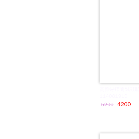
高雅蝴蝶蘭&玻璃
114081910
4200
5200