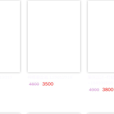
12015
蝴蝶蘭盆栽 115012016
蘭花設計~竹
~114101505
3500
4800
3800
4900