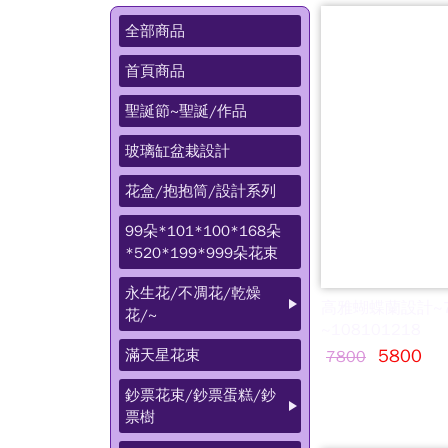
全部商品
首頁商品
聖誕節~聖誕/作品
玻璃缸盆栽設計
花盒/抱抱筒/設計系列
99朵*101*100*168朵
*520*199*999朵花束
永生花/不凋花/乾燥
高雅蝴蝶蘭設計~
花/~
~108101218
滿天星花束
5800
7800
鈔票花束/鈔票蛋糕/鈔
票樹