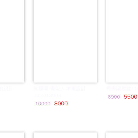
缸設計
蝴蝶蘭/蘭花/~木框設計
蝴蝶蘭禮盆110
113013003
5500
6900
8000
10000