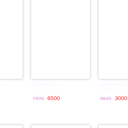
設計
高雅蝴蝶蘭設計
蝴蝶蘭&多肉
~114071005
106080107
6500
3000
7500
3600