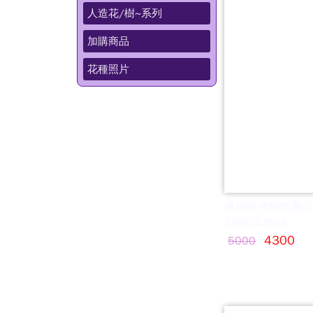
人造花/樹~系列
加購商品
花種照片
迷你白色蝴蝶蘭
108030606
4300
5000