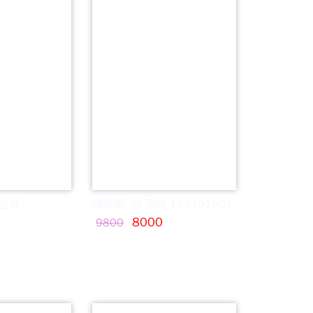
盆栽
蝴蝶蘭~玻璃款 114101301
8000
9800