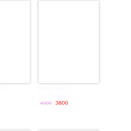
籃款
蝴蝶蘭~提籃設計
~114101502
3800
4900