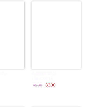
~設計
高雅蝴蝶蘭設計
115020116
3300
4200