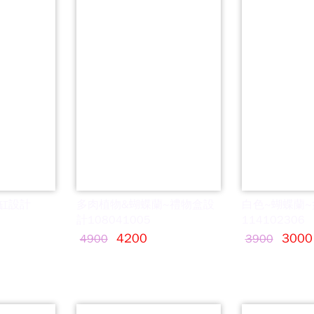
缸設計
多肉植物&蝴蝶蘭~禮物盒設
白色~蝴蝶蘭~
計108041005
114102306
4200
3000
4900
3900