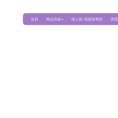
首頁
商品目錄
情人節/母親節專區
高陞