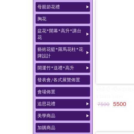
母親節花禮
胸花
盆花*開幕*高升*講台
花
藝術花籃*羅馬花柱*花
牌設計
開運竹*送禮*高升
發表會/各式展覽佈置
蝴蝶蘭/蘭花盆栽
會場佈置
115010906
追思花禮
5500
7500
美學商品
加購商品