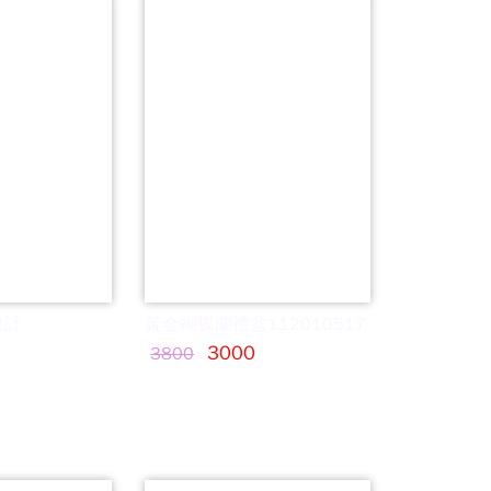
設計
黃金蝴蝶蘭禮盆112010517
3000
3800