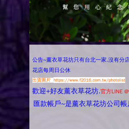
公告~薰衣草花坊只有台北一家.沒有分店唷.
花店每周日公休
出貨圖片
https://www.f2016.com.tw/photolist
歡迎+好友薰衣草花坊.
官方LINE @
匯款帳戶~是薰衣草花坊公司帳