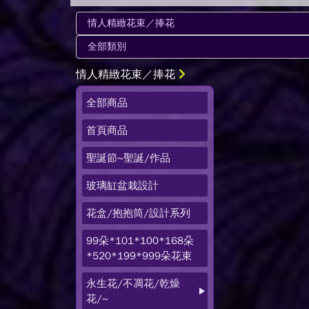
情人精緻花束／捧花
全部商品
首頁商品
聖誕節~聖誕/作品
玻璃缸盆栽設計
花盒/抱抱筒/設計系列
99朵*101*100*168朵
*520*199*999朵花束
永生花/不凋花/乾燥
花/~