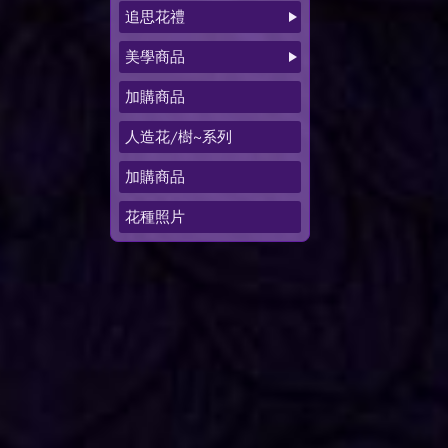
追思花禮
美學商品
加購商品
人造花/樹~系列
加購商品
花種照片