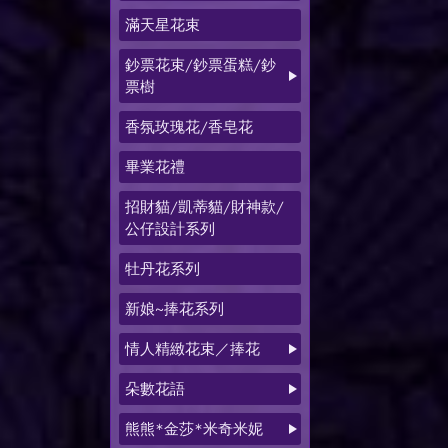
滿天星花束
鈔票花束/鈔票蛋糕/鈔
票樹
香氛玫瑰花/香皂花
畢業花禮
招財貓/凱蒂貓/財神款/
公仔設計系列
牡丹花系列
新娘~捧花系列
情人精緻花束／捧花
朵數花語
熊熊*金莎*米奇米妮