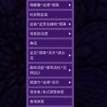
蝴蝶蘭*送禮*開幕
松柏類盆栽
盆栽*盆景金錢樹*開幕
母親節花禮
胸花
盆花*開幕*高升*講台
花
藝術花籃*羅馬花柱*花
牌設計
開運竹*送禮*高升
發表會/各式展覽佈置
會場佈置