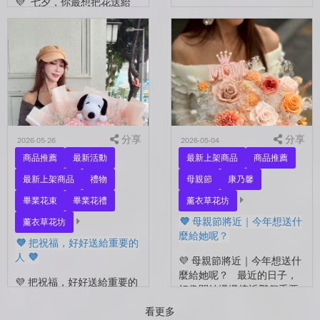
💜 七夕，你最想把花送給
誰？ 是陪你走過每一天的
💜 有些祝福，用一束花剛剛
另一半，是一直默默支持你
好 💜 最近開始看到很多人
的家人，還是那個努力生活
在拍照📷 穿著學士服、抱著
的自己？ 花，不一定要等
花束，笑著紀錄這段重要的
到特別的人才能收到。...
時光🤍 一路走到現在，一
定有很多不容易。 熬過考
試...
分享
分享
2026-05-26
2026-05-04
商品推薦
最新活動
最新上架商品
商品推薦
最新上架商品
禮物
母親節
康乃馨
畢業花束
畢業花禮
薰衣草花坊
💜 母親節將近｜今年想送什
薰衣草花坊
麼給她呢？
💜 把祝福，好好送給重要的
人 💜
💜 母親節將近｜今年想送什
麼給她呢？ 最近的日子，
💜 把祝福，好好送給重要的
好像開始慢慢接近那個重要
人 💜 最近的日子，好像多
的節日了。 不是特別提
了很多拍照的人 🎓 也多了
看更多
醒，而是心裡會自然想到