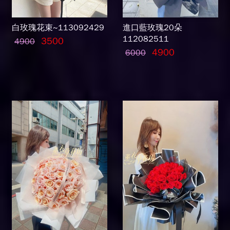
白玫瑰花束~113092429
進口藍玫瑰20朵
112082511
3500
4900
4900
6000