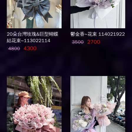
20朵台灣玫瑰&巨型蝴蝶
鬱金香~花束 114021922
結花束~113022114
2700
3500
4300
4800