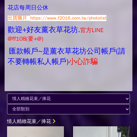
花店每周日公休
出貨圖片
https://www.f2016.com.tw/photolist
歡迎+好友薰衣草花坊.
官方LINE
@ff108(要+@)
匯款帳戶~是薰衣草花坊公司帳戶(請
不要轉帳私人帳戶)
小心詐騙
情人精緻花束／捧花