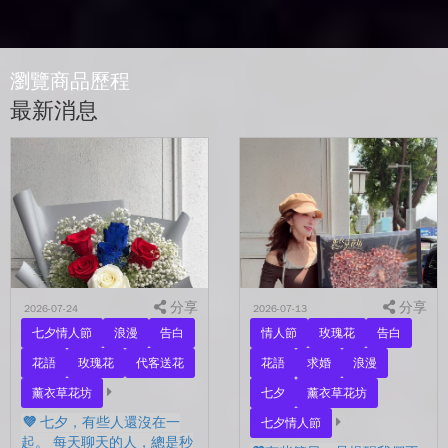
瀏覽商品歷程
最新消息
分享
分享
2026-07-24
2026-07-13
七夕情人節
浪漫
告白
情人節
玫瑰花
告白
花語
玫瑰花
代客送花
花語
求婚
浪漫
薰衣草花坊
七夕
薰衣草花坊
💜 七夕，有些人還沒在一
七夕情人節
起。 每天聊天的人，總是秒