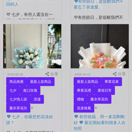
💜有些節日，是提醒我們不
回的人
要忘了表達愛。
💜 七夕，有些人還沒在一
💜有些節日，是提醒我們不
起。 每天聊天的人，總是
要忘了表達愛。 平常的日
秒回的人， 會記得你愛喝什
子，總是忙著工作、忙著生
麼、喜歡什麼的人。 你們
活。 那些想說的謝謝、想
沒有說過喜歡，卻早已習慣
說的辛苦了、想說的我愛
彼此存在。 七夕快到...
你。 常常就這樣，留到了
下...
分享
分享
2026-06-26
2026-06-15
商品推薦
最新上架商品
最新上架商品
畢業花束
七夕
進口玫瑰
畢業花禮
暑假日常
七夕情人節
浪漫
禮物
薰衣草花坊
薰衣草花坊
花束推薦
💜 七夕，你最想把花送給
💜 有些祝福，用一束花剛剛
誰？
好 💜 最近開始看到很多人在
拍照