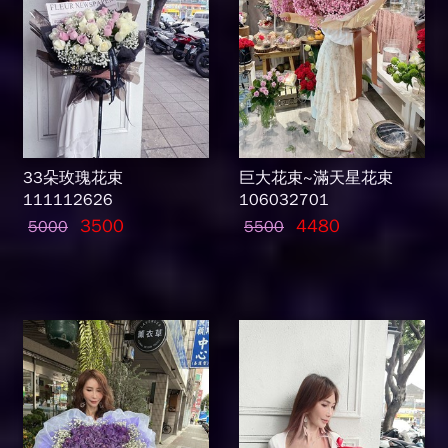
33朵玫瑰花束
巨大花束~滿天星花束
111112626
106032701
3500
4480
5000
5500