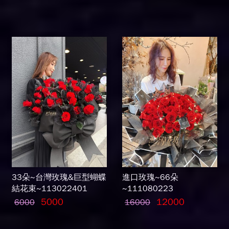
33朵~台灣玫瑰&巨型蝴蝶
進口玫瑰~66朵
結花束~113022401
~111080223
5000
12000
6000
16000