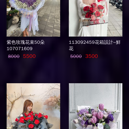
紫色玫瑰花束50朵
113092459花箱設計~鮮
107071609
花
5500
3500
8000
5000