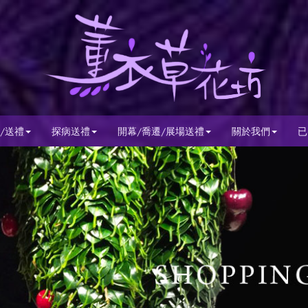
/送禮
探病送禮
開幕/喬遷/展場送禮
關於我們
已