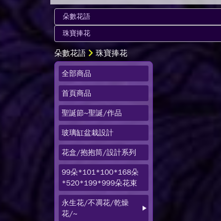
朵數花語
珠寶捧花
全部商品
首頁商品
聖誕節~聖誕/作品
玻璃缸盆栽設計
花盒/抱抱筒/設計系列
99朵*101*100*168朵
*520*199*999朵花束
永生花/不凋花/乾燥
花/~