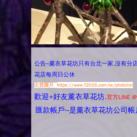
公告~薰衣草花坊只有台北一家.沒有分店唷.
花店每周日公休
出貨圖片
https://www.f2016.com.tw/photolist
歡迎+好友薰衣草花坊.
官方LINE @
匯款帳戶~是薰衣草花坊公司帳