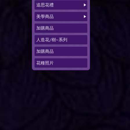
追思花禮
美學商品
加購商品
人造花/樹~系列
加購商品
花種照片