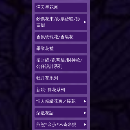
滿天星花束
鈔票花束/鈔票蛋糕/鈔
票樹
香氛玫瑰花/香皂花
畢業花禮
招財貓/凱蒂貓/財神款/
公仔設計系列
牡丹花系列
新娘~捧花系列
情人精緻花束／捧花
朵數花語
熊熊*金莎*米奇米妮