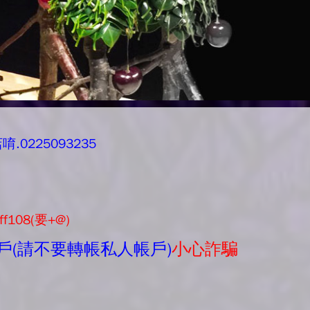
0225093235
ff108(要+@)
戶(請不要轉帳私人帳戶)
小心詐騙