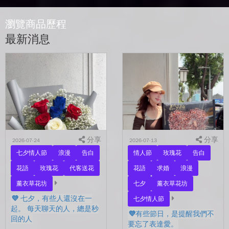
瀏覽商品歷程
最新消息
分享
分享
2026-07-24
2026-07-13
七夕情人節
浪漫
告白
情人節
玫瑰花
告白
花語
玫瑰花
代客送花
花語
求婚
浪漫
薰衣草花坊
七夕
薰衣草花坊
💜 七夕，有些人還沒在一
七夕情人節
起。 每天聊天的人，總是秒
💜有些節日，是提醒我們不
回的人
要忘了表達愛。