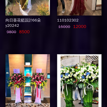
向日葵花籃設計66朵
110102302
y20242
12000
15000
8500
9800