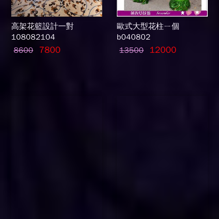
高架花籃設計一對
歐式大型花柱ㄧ個
108082104
b040802
7800
12000
8600
13500