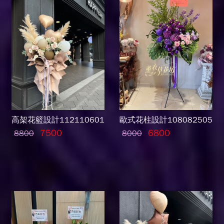
高架花籃設計112110601
歐式花柱設計108082505
7500
6800
8800
8000