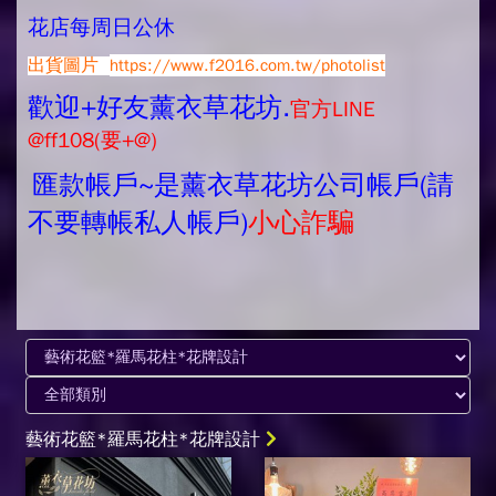
花店每周日公休
出貨圖片
https://www.f2016.com.tw/photolist
歡迎+好友薰衣草花坊.
官方LINE
@ff108(要+@)
匯款帳戶~是薰衣草花坊公司帳戶(請
不要轉帳私人帳戶)
小心詐騙
藝術花籃*羅馬花柱*花牌設計