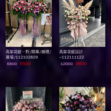
高架花籃ㄧ對/開幕/婚禮/
高架花籃設計
展場/112102829
~112111122
5500
9600
6800
12000