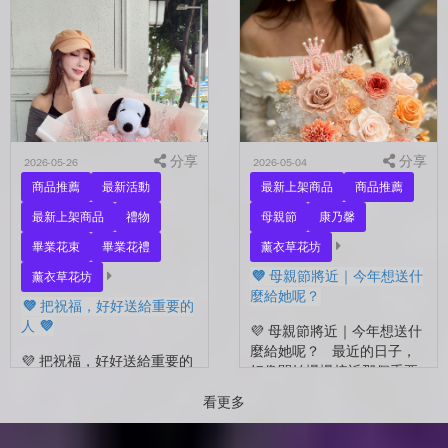
另一半，是一直默默支持你
好 💜 最近開始看到很多人
的家人，還是那個努力生活
在拍照📷 穿著學士服、抱著
的自己？ 花，不一定要等
花束，笑著紀錄這段重要的
到特別的人才能收到。...
時光🤍 一路走到現在，一
定有很多不容易。 熬過考
試...
分享
分享
2026-05-26
2026-05-04
商品推薦
最新活動
最新上架商品
商品推薦
最新上架商品
禮物
母親節
康乃馨
畢業花束
畢業花禮
薰衣草花坊
💜 母親節將近｜今年想送什
薰衣草花坊
麼給她呢？
💜 把祝福，好好送給重要的
人 💜
💜 母親節將近｜今年想送什
麼給她呢？ 最近的日子，
💜 把祝福，好好送給重要的
好像開始慢慢接近那個重要
人 💜 最近的日子，好像多
的節日了。 不是特別提
了很多拍照的人 🎓 也多了
看更多
醒，而是心裡會自然想到
很多，準備往下一段生活前
——有一個人，一直都...
進的人。 那些一起走過的