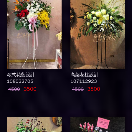
歐式花藍設計
高架花柱設計
108032705
107112923
3500
3800
4500
4500