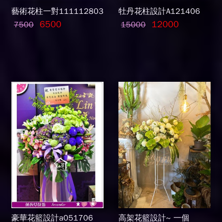
藝術花柱一對111112803
牡丹花柱設計A121406
6500
12000
7500
15000
豪華花籃設計a051706
高架花籃設計~ 一個