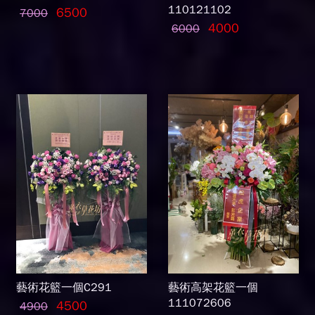
110121102
6500
7000
4000
6000
藝術花籃一個C291
藝術高架花籃一個
111072606
4500
4900