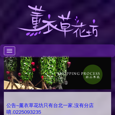
Toggle
navigation
公告~薰衣草花坊只有台北一家.沒有分店
唷.0225093235