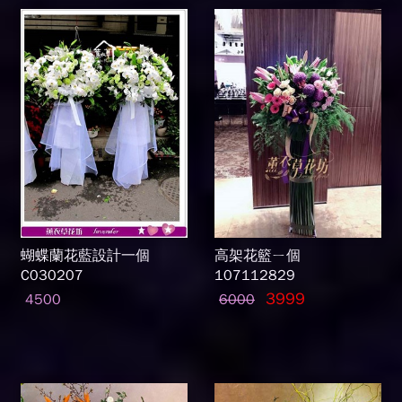
蝴蝶蘭花藍設計一個
高架花籃ㄧ個
C030207
107112829
3999
4500
6000