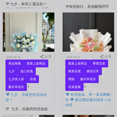
💜 七夕，有些人還沒在一
💜有些節日，是提醒我們不
起。 每天聊天的人，總是
要忘了表達愛。 平常的日
秒回的人， 會記得你愛喝什
子，總是忙著工作、忙著生
麼、喜歡什麼的人。 你們
活。 那些想說的謝謝、想
沒有說過喜歡，卻早已習慣
說的辛苦了、想說的我愛
彼此存在。 七夕快到...
你。 常常就這樣，留到了
下...
分享
分享
2026-06-26
2026-06-15
商品推薦
最新上架商品
最新上架商品
畢業花束
七夕
進口玫瑰
畢業花禮
暑假日常
七夕情人節
浪漫
禮物
薰衣草花坊
薰衣草花坊
花束推薦
💜 七夕，你最想把花送給
💜 有些祝福，用一束花剛剛
誰？
好 💜 最近開始看到很多人在
拍照
💜 七夕，你最想把花送給
誰？ 是陪你走過每一天的
💜 有些祝福，用一束花剛剛