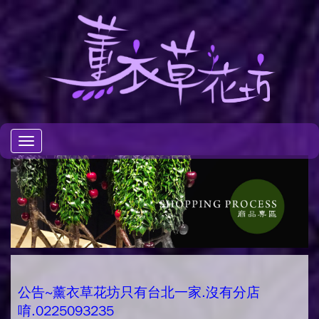
Toggle
navigation
公告~薰衣草花坊只有台北一家.沒有分店
唷.0225093235