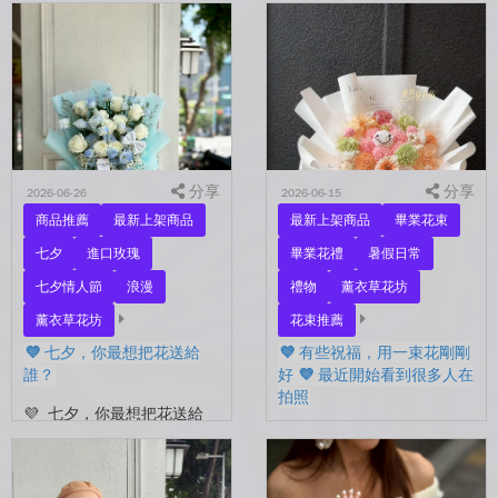
要忘了表達愛。 平常的日
秒回的人， 會記得你愛喝什
子，總是忙著工作、忙著生
麼、喜歡什麼的人。 你們
活。 那些想說的謝謝、想
沒有說過喜歡，卻早已習慣
說的辛苦了、想說的我愛
彼此存在。 七夕快到...
你。 常常就這樣，留到了
下...
分享
分享
2026-06-26
2026-06-15
商品推薦
最新上架商品
最新上架商品
畢業花束
七夕
進口玫瑰
畢業花禮
暑假日常
七夕情人節
浪漫
禮物
薰衣草花坊
薰衣草花坊
花束推薦
💜 七夕，你最想把花送給
💜 有些祝福，用一束花剛剛
誰？
好 💜 最近開始看到很多人在
拍照
💜 七夕，你最想把花送給
誰？ 是陪你走過每一天的
💜 有些祝福，用一束花剛剛
另一半，是一直默默支持你
好 💜 最近開始看到很多人
的家人，還是那個努力生活
在拍照📷 穿著學士服、抱著