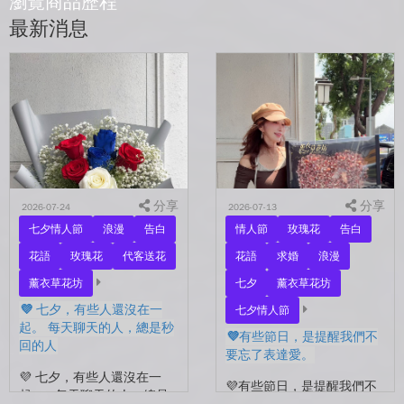
瀏覽商品歷程
最新消息
分享
分享
2026-07-24
2026-07-13
七夕情人節
浪漫
告白
情人節
玫瑰花
告白
花語
玫瑰花
代客送花
花語
求婚
浪漫
薰衣草花坊
七夕
薰衣草花坊
💜 七夕，有些人還沒在一
七夕情人節
起。 每天聊天的人，總是秒
💜有些節日，是提醒我們不
回的人
要忘了表達愛。
💜 七夕，有些人還沒在一
💜有些節日，是提醒我們不
起。 每天聊天的人，總是