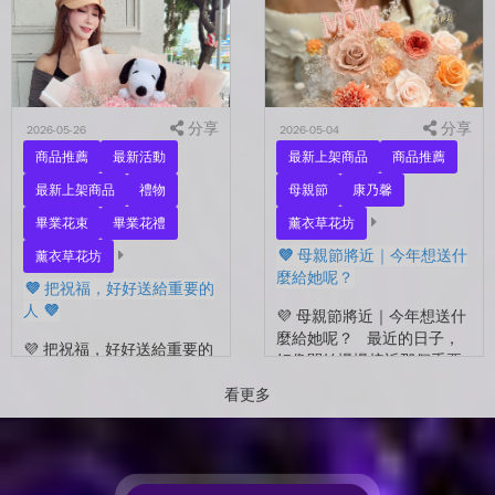
的自己？ 花，不一定要等
花束，笑著紀錄這段重要的
到特別的人才能收到。...
時光🤍 一路走到現在，一
定有很多不容易。 熬過考
試...
分享
分享
2026-05-26
2026-05-04
商品推薦
最新活動
最新上架商品
商品推薦
最新上架商品
禮物
母親節
康乃馨
畢業花束
畢業花禮
薰衣草花坊
💜 母親節將近｜今年想送什
薰衣草花坊
麼給她呢？
💜 把祝福，好好送給重要的
人 💜
💜 母親節將近｜今年想送什
麼給她呢？ 最近的日子，
💜 把祝福，好好送給重要的
好像開始慢慢接近那個重要
人 💜 最近的日子，好像多
的節日了。 不是特別提
了很多拍照的人 🎓 也多了
看更多
醒，而是心裡會自然想到
很多，準備往下一段生活前
——有一個人，一直都...
進的人。 那些一起走過的
時間、一起熬過的日常，到
了這個...