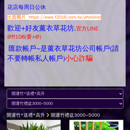
花店每周日公休
出貨圖片
https://www.f2016.com.tw/photolist
歡迎+好友薰衣草花坊.
官方LINE
@ff108(要+@)
匯款帳戶~是薰衣草花坊公司帳戶(請
不要轉帳私人帳戶)
小心詐騙
開運竹*送禮*高升
開運竹禮盆3000~5000