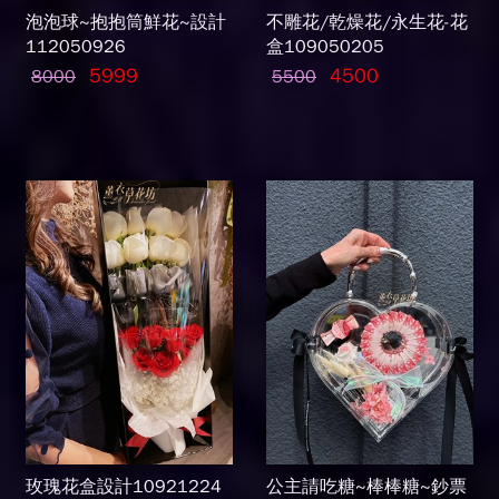
泡泡球~抱抱筒鮮花~設計
不雕花/乾燥花/永生花-花
112050926
盒109050205
5999
4500
8000
5500
玫瑰花盒設計10921224
公主請吃糖~棒棒糖~鈔票