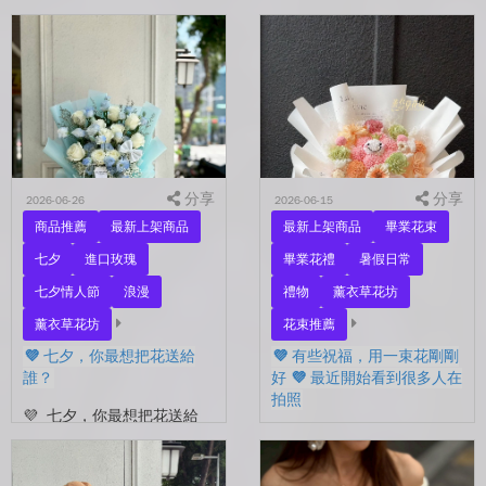
起。 每天聊天的人，總是
要忘了表達愛。 平常的日
秒回的人， 會記得你愛喝什
子，總是忙著工作、忙著生
麼、喜歡什麼的人。 你們
活。 那些想說的謝謝、想
沒有說過喜歡，卻早已習慣
說的辛苦了、想說的我愛
彼此存在。 七夕快到...
你。 常常就這樣，留到了
下...
分享
分享
2026-06-26
2026-06-15
商品推薦
最新上架商品
最新上架商品
畢業花束
七夕
進口玫瑰
畢業花禮
暑假日常
七夕情人節
浪漫
禮物
薰衣草花坊
薰衣草花坊
花束推薦
💜 七夕，你最想把花送給
💜 有些祝福，用一束花剛剛
誰？
好 💜 最近開始看到很多人在
拍照
💜 七夕，你最想把花送給
誰？ 是陪你走過每一天的
💜 有些祝福，用一束花剛剛
另一半，是一直默默支持你
好 💜 最近開始看到很多人
的家人，還是那個努力生活
在拍照📷 穿著學士服、抱著