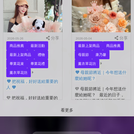
的自己？ 花，不一定要等
花束，笑著紀錄這段重要的
到特別的人才能收到。...
時光🤍 一路走到現在，一
定有很多不容易。 熬過考
試...
分享
分享
2026-05-26
2026-05-04
商品推薦
最新活動
最新上架商品
商品推薦
最新上架商品
禮物
母親節
康乃馨
畢業花束
畢業花禮
薰衣草花坊
💜 母親節將近｜今年想送什
薰衣草花坊
麼給她呢？
💜 把祝福，好好送給重要的
人 💜
💜 母親節將近｜今年想送什
麼給她呢？ 最近的日子，
💜 把祝福，好好送給重要的
好像開始慢慢接近那個重要
人 💜 最近的日子，好像多
的節日了。 不是特別提
了很多拍照的人 🎓 也多了
看更多
醒，而是心裡會自然想到
很多，準備往下一段生活前
——有一個人，一直都...
進的人。 那些一起走過的
時間、一起熬過的日常，到
了這個...