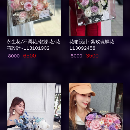
永生花/不凋花/乾燥花/花
花箱設計~紫玫瑰鮮花
箱設計~113101902
113092458
6500
3500
8000
5000