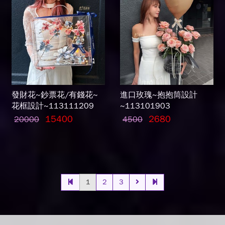
發財花~鈔票花/有錢花~
進口玫瑰~抱抱筒設計
花框設計~113111209
~113101903
15400
2680
20000
4500
1
2
3