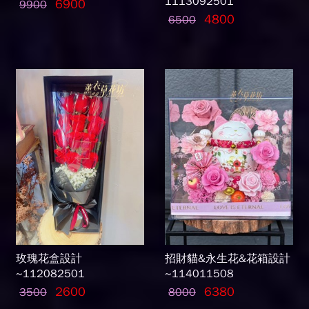
1113092501
6900
9900
4800
6500
玫瑰花盒設計
招財貓&永生花&花箱設計
~112082501
~114011508
2600
6380
3500
8000