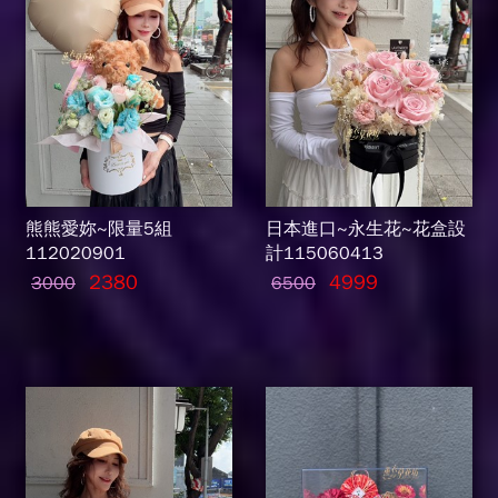
熊熊愛妳~限量5組
日本進口~永生花~花盒設
112020901
計115060413
2380
4999
3000
6500