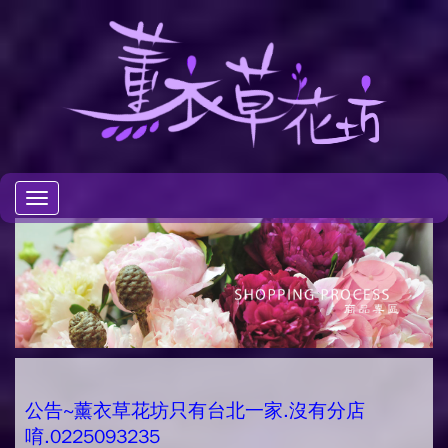
Toggle
navigation
公告~薰衣草花坊只有台北一家.沒有分店
唷.0225093235