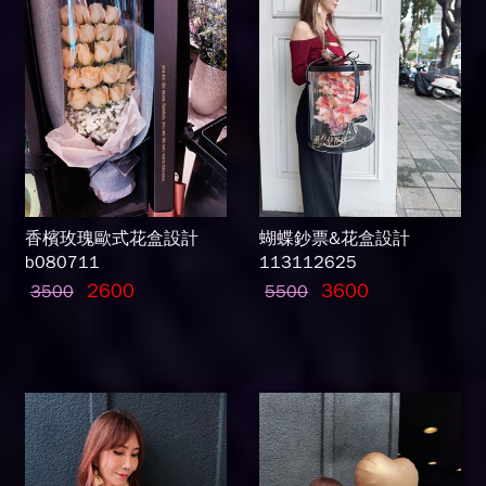
香檳玫瑰歐式花盒設計
蝴蝶鈔票&花盒設計
b080711
113112625
2600
3600
3500
5500