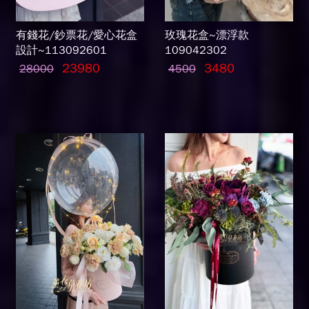
有錢花/鈔票花/愛心花盒
玫瑰花盒~漂浮款
設計~113092601
109042302
23980
3480
28000
4500