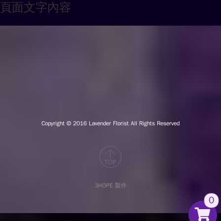
頁面文字內容
Copyright © 2016
Lavender Florist All Rights Reserved
3HOPE 製作
0