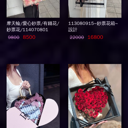
摩天輪/愛心鈔票/有錢花/
113080915~鈔票花箱~
鈔票花/114070801
設計
8500
16800
9800
22000