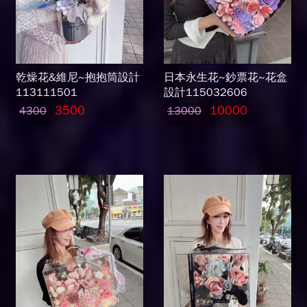
乾燥花&維尼~抱抱筒設計
日本永生花~鈔票花~花盒
113111501
設計115032606
3500
10000
4300
13000