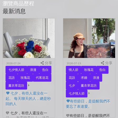
瀏覽商品歷程
最新消息
分享
分享
2026-07-24
2026-07-13
七夕情人節
浪漫
告白
情人節
玫瑰花
告白
花語
玫瑰花
代客送花
花語
求婚
浪漫
薰衣草花坊
七夕
薰衣草花坊
💜 七夕，有些人還沒在一
七夕情人節
起。 每天聊天的人，總是秒
💜有些節日，是提醒我們不
回的人
要忘了表達愛。
💜 七夕，有些人還沒在一
💜有些節日，是提醒我們不